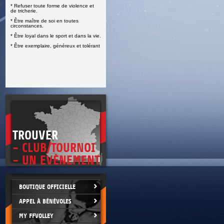
* Refuser toute forme de violence et
E
de tricherie.
* Être maître de soi en toutes
circonstances.
* Être loyal dans le sport et dans la vie.
* Être exemplaire, généreux et tolérant
TROUVER
- CLUB/TOURNOI
- UN EVÈNEMENT
BOUTIQUE OFFICIELLE
APPEL À BÉNÉVOLES
MY FFVOLLEY