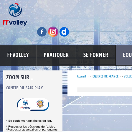
FFVOLLEY
PRATIQUER
SE FORMER
EQU
ZOOM SUR...
Accueil
>>
EQUIPES DE FRANCE
>>
VOLLE
S
COMITÉ DU FAIR PLAY
LUTTE CONTRE LES VIOLENCES
MA PETITE
* Se conformer aux règles du jeu.
* Respecter les décisions de l’arbitre.
*Respecter adversaires et partenaires.