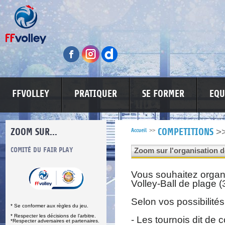
FFVOLLEY
PRATIQUER
SE FORMER
EQU
ZOOM SUR...
>
Accueil
>>
COMPETITIONS
S
COMITÉ DU FAIR PLAY
LUTTE CONTRE LES VIOLENCES
MA PETITE
Zoom sur l'organisation d
Vous souhaitez organi
Volley-Ball de plage (3
Selon vos possibilités,
* Se conformer aux règles du jeu.
* Respecter les décisions de l’arbitre.
- Les tournois dit de 
*Respecter adversaires et partenaires.