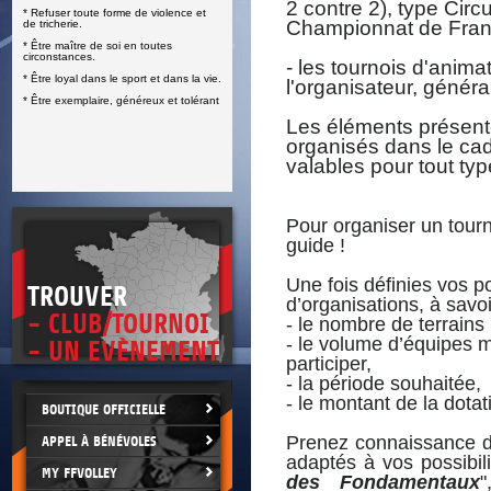
2 contre 2), type Circ
* Refuser toute forme de violence et
E
Championnat de Franc
de tricherie.
* Être maître de soi en toutes
circonstances.
- les tournois d'anima
* Être loyal dans le sport et dans la vie.
l'organisateur, génér
* Être exemplaire, généreux et tolérant
Les éléments présenté
organisés dans le cadr
valables pour tout typ
Pour organiser un tourno
guide !
Une fois définies vos po
TROUVER
d’organisations, à savoi
- CLUB/TOURNOI
- le nombre de terrains
- le volume d’équipes 
- UN EVÈNEMENT
participer,
- la période souhaitée,
- le montant de la dotat
BOUTIQUE OFFICIELLE
Prenez connaissance d
APPEL À BÉNÉVOLES
adaptés à vos possibili
MY FFVOLLEY
des Fondamentaux
"