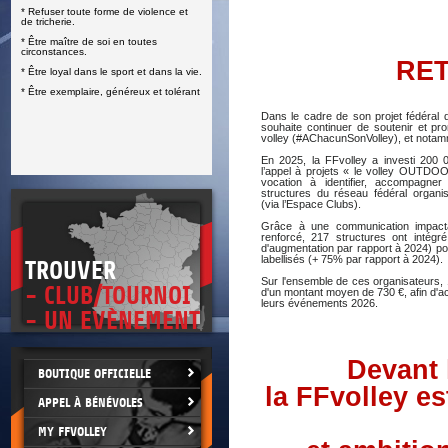
* Refuser toute forme de violence et
E
de tricherie.
* Être maître de soi en toutes
circonstances.
RET
* Être loyal dans le sport et dans la vie.
* Être exemplaire, généreux et tolérant
Dans le cadre de son projet fédéral 
souhaite continuer de soutenir et pr
volley (#AChacunSonVolley), et notamm
En 2025, la FFvolley a investi 200 
l’appel à projets « le volley OUTDO
vocation à identifier, accompagner
structures du réseau fédéral organ
(via l’Espace Clubs).
Grâce à une communication impac
renforcé, 217 structures ont intégré
d'augmentation par rapport à 2024) p
labellisés (+ 75% par rapport à 2024).
TROUVER
Sur l'ensemble de ces organisateurs, 
- CLUB/TOURNOI
d'un montant moyen de 730 €, afin d'a
leurs événements 2026.
- UN EVÈNEMENT
Devant 
BOUTIQUE OFFICIELLE
la FFvolley e
APPEL À BÉNÉVOLES
MY FFVOLLEY