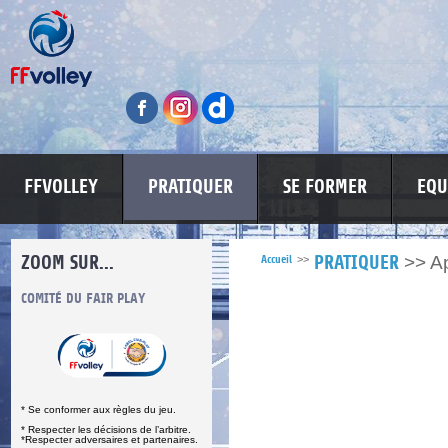
FFVOLLEY
PRATIQUER
SE FORMER
EQU
ZOOM SUR...
>>
Ap
Accueil
>>
PRATIQUER
S
COMITÉ DU FAIR PLAY
LUTTE CONTRE LES VIOLENCES
MA PETITE
* Se conformer aux règles du jeu.
* Respecter les décisions de l’arbitre.
*Respecter adversaires et partenaires.