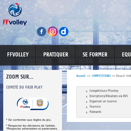
FFVOLLEY
PRATIQUER
SE FORMER
EQU
ZOOM SUR...
Accueil
>>
COMPETITIONS
>>
Beach Vol
S
COMITÉ DU FAIR PLAY
LUTTE CONTRE LES VIOLENCES
MA PETITE
Compétitions FFvolley
Inscriptions/Résultats via BVS
Organiser un tournoi
Tournois
Palmarès
* Se conformer aux règles du jeu.
* Respecter les décisions de l’arbitre.
*Respecter adversaires et partenaires.