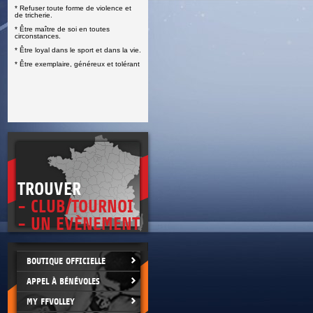
* Refuser toute forme de violence et
E
de tricherie.
* Être maître de soi en toutes
circonstances.
* Être loyal dans le sport et dans la vie.
* Être exemplaire, généreux et tolérant
TROUVER
- CLUB/TOURNOI
- UN EVÈNEMENT
BOUTIQUE OFFICIELLE
APPEL À BÉNÉVOLES
MY FFVOLLEY