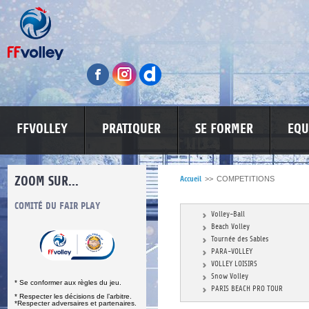
FFVOLLEY
PRATIQUER
SE FORMER
EQU
ZOOM SUR...
Accueil
>>
COMPETITIONS
S
COMITÉ DU FAIR PLAY
LUTTE CONTRE LES VIOLENCES
MA PETITE
Volley-Ball
Beach Volley
Tournée des Sables
PARA-VOLLEY
VOLLEY LOISIRS
Snow Volley
* Se conformer aux règles du jeu.
PARIS BEACH PRO TOUR
* Respecter les décisions de l’arbitre.
*Respecter adversaires et partenaires.