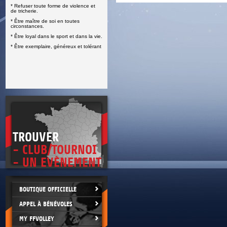
* Refuser toute forme de violence et
E
de tricherie.
* Être maître de soi en toutes
circonstances.
* Être loyal dans le sport et dans la vie.
* Être exemplaire, généreux et tolérant
TROUVER
- CLUB/TOURNOI
- UN EVÈNEMENT
BOUTIQUE OFFICIELLE
APPEL À BÉNÉVOLES
MY FFVOLLEY