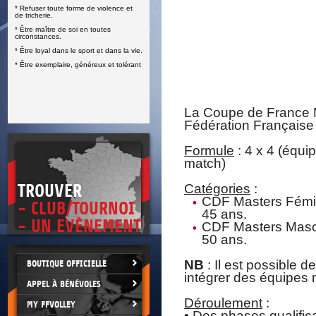
* Refuser toute forme de violence et
E
de tricherie.
* Être maître de soi en toutes
circonstances.
* Être loyal dans le sport et dans la vie.
* Être exemplaire, généreux et tolérant
La Coupe de France M
Fédération Française 
Formule
: 4 x 4 (équip
match)
TROUVER
Catégories
:
CDF Masters Fémini
- CLUB/TOURNOI
45 ans.
- UN EVÈNEMENT
CDF Masters Mascu
50 ans.
NB
: Il est possible
BOUTIQUE OFFICIELLE
intégrer des équipes 
APPEL À BÉNÉVOLES
Déroulement
:
MY FFVOLLEY
• Des phases qualific