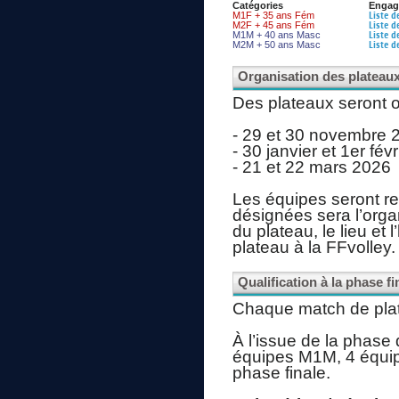
Catégories
Engag
M1F + 35 ans Fém
Liste 
M2F + 45 ans Fém
Liste 
M1M + 40 ans Masc
Liste 
M2M + 50 ans Masc
Liste 
Organisation des plateau
Des plateaux seront o
- 29 et 30 novembre 
- 30 janvier et 1er fév
- 21 et 22 mars 2026
Les équipes seront re
désignées sera l’org
du plateau, le lieu et 
plateau à la FFvolley.
Qualification à la phase fi
Chaque match de plate
À l’issue de la phase
équipes M1M, 4 équipe
phase finale.