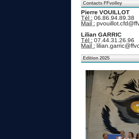
Contacts FFvolley
Pierre VOUILLOT
Tél :
06.86.94.89.38
Mail :
pvouillot.cfd@ff
Lilian GARRIC
Tél :
07.44.31.26.96
Mail :
lilian.garric@ffv
Edition 2025