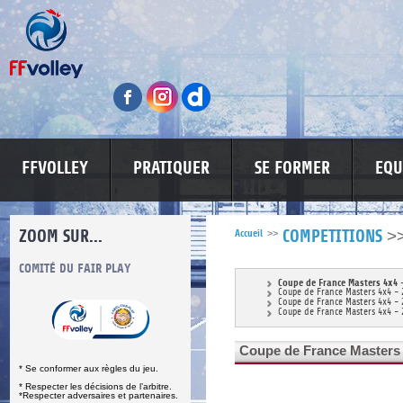
FFVOLLEY
PRATIQUER
SE FORMER
EQU
ZOOM SUR...
>
Accueil
>>
COMPETITIONS
S
COMITÉ DU FAIR PLAY
LUTTE CONTRE LES VIOLENCES
MA PETITE
Coupe de France Masters 4x4 
Coupe de France Masters 4x4 -
Coupe de France Masters 4x4 -
Coupe de France Masters 4x4 -
Coupe de France Masters 
* Se conformer aux règles du jeu.
* Respecter les décisions de l’arbitre.
*Respecter adversaires et partenaires.