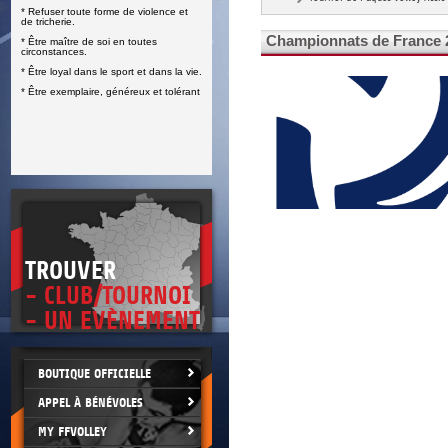
* Refuser toute forme de violence et
E
de tricherie.
Championnats de France 
* Être maître de soi en toutes
circonstances.
* Être loyal dans le sport et dans la vie.
* Être exemplaire, généreux et tolérant
TROUVER
- CLUB/TOURNOI
- UN EVÈNEMENT
BOUTIQUE OFFICIELLE
APPEL À BÉNÉVOLES
MY FFVOLLEY