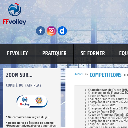
FFVOLLEY
PRATIQUER
SE FORMER
EQU
ZOOM SUR...
>
Accueil
>>
COMPETITIONS
S
COMITÉ DU FAIR PLAY
LUTTE CONTRE LES VIOLENCES
MA PETITE
Championnats de France 2026
Championnats de France 2025/
Coupe de France 2026
Challenge France 4x4 Volley As
Championnat de France 2024/2
Coupe de France 2025
Championnat de France 2023/2
Coupe de France 2024
Coupe de Printemps Féminin 2
* Se conformer aux règles du jeu.
Challenge France 4x4 2023/202
Championnat de France 2022/2
* Respecter les décisions de l’arbitre.
Coupe de France 2023
*Respecter adversaires et partenaires.
Tournoi de Pâques Volley Assis