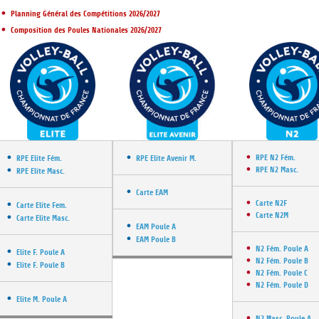
DOCUMENTS UTILES
SITUATION SANITAIR
Planning Général des Compétitions 2026/2027
COVID-19
Composition des Poules Nationales 2026/2027
CLIQUEZ ICI
>
RPE N2 Fém.
RPE Elite Fém.
RPE Elite Avenir M.
RPE N2 Masc.
RPE Elite Masc.
Carte EAM
Carte N2F
Carte Elite Fem.
Carte N2M
Carte Elite Masc.
EAM Poule A
EAM Poule B
N2 Fém. Poule A
Elite F. Poule A
N2 Fém. Poule B
Elite F. Poule B
N2 Fém. Poule C
N2 Fém. Poule D
Elite M. Poule A
N2 Masc. Poule A