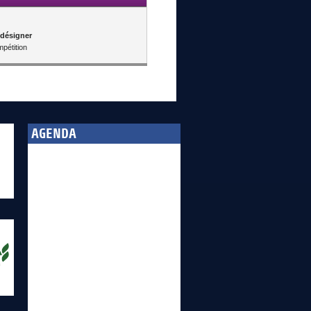
 désigner
pétition
AGENDA