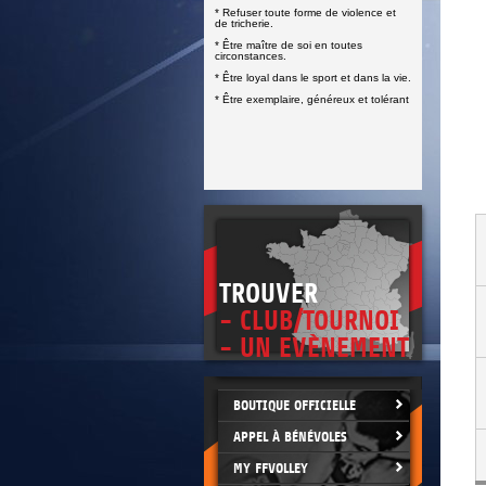
DOCUMENTS UTILES
* Refuser toute forme de violence et
SITUATION SANITAIRE
de tricherie.
COVID-19
* Être maître de soi en toutes
circonstances.
CLIQUEZ ICI
>
* Être loyal dans le sport et dans la vie.
* Être exemplaire, généreux et tolérant
TROUVER
- CLUB/TOURNOI
- UN EVÈNEMENT
BOUTIQUE OFFICIELLE
APPEL À BÉNÉVOLES
MY FFVOLLEY