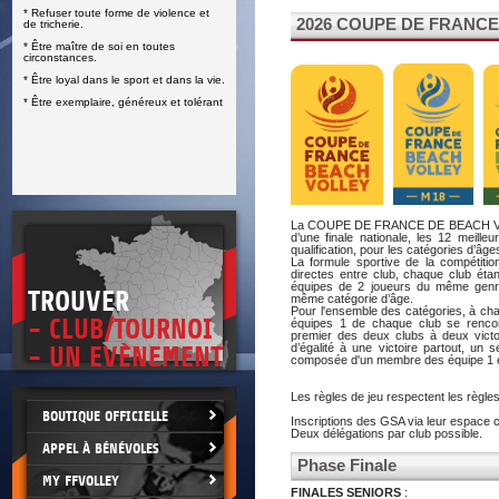
* Refuser toute forme de violence et
E
2026 COUPE DE FRANC
de tricherie.
* Être maître de soi en toutes
circonstances.
* Être loyal dans le sport et dans la vie.
* Être exemplaire, généreux et tolérant
La COUPE DE FRANCE DE BEACH VOL
d’une finale nationale, les 12 meille
qualification, pour les catégories d’
La formule sportive de la compétiti
directes entre club, chaque club éta
équipes de 2 joueurs du même genre 
TROUVER
même catégorie d’âge.
Pour l'ensemble des catégories, à chaq
- CLUB/TOURNOI
équipes 1 de chaque club se rencont
premier des deux clubs à deux victo
d’égalité à une victoire partout, un
- UN EVÈNEMENT
composée d'un membre des équipe 1 e
Les règles de jeu respectent les règles 
BOUTIQUE OFFICIELLE
Inscriptions des GSA via leur espace cl
Deux délégations par club possible.
APPEL À BÉNÉVOLES
Phase Finale
MY FFVOLLEY
FINALES SENIORS
: