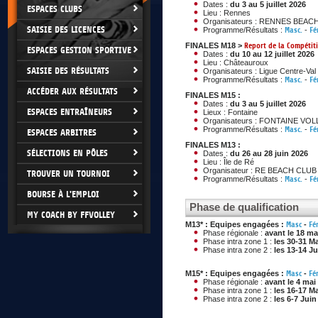
Dates :
du 3 au 5 juillet 2026
ESPACES CLUBS
Lieu : Rennes
Organisateurs : RENNES BEAC
SAISIE DES LICENCES
Programme/Résultats :
Masc.
-
Fé
FINALES M18 >
Report de la Compétit
ESPACES GESTION SPORTIVE
Dates :
du 10 au 12 juillet 2026
Lieu : Châteauroux
SAISIE DES RÉSULTATS
Organisateurs : Ligue Centre-Val 
Programme/Résultats :
Masc.
-
Fé
ACCÉDER AUX RÉSULTATS
FINALES M15 :
Dates :
du 3 au 5 juillet 2026
ESPACES ENTRAÎNEURS
Lieux : Fontaine
Organisateurs : FONTAINE VOL
Programme/Résultats :
Masc.
-
Fé
ESPACES ARBITRES
FINALES M13 :
SÉLECTIONS EN PÔLES
Dates :
du 26 au 28 juin 2026
Lieu : Île de Ré
Organisateur : RE BEACH CLUB
TROUVER UN TOURNOI
Programme/Résultats :
Masc.
-
Fé
BOURSE À L'EMPLOI
Phase de qualification
MY COACH BY FFVOLLEY
M13* : Equipes engagées :
Masc
-
Fé
Phase régionale :
avant le 18 ma
Phase intra zone 1 :
les 30-31 M
Phase intra zone 2 :
les 13-14 J
M15* : Equipes engagées :
Masc
-
Fé
Phase régionale :
avant le 4 mai
Phase intra zone 1 :
les 16-17 M
Phase intra zone 2 :
les 6-7 Juin