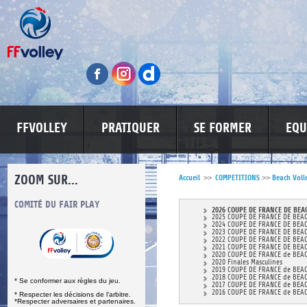
FFVOLLEY
PRATIQUER
SE FORMER
EQU
ZOOM SUR...
Accueil
>>
COMPETITIONS
>>
Beach Voll
S
COMITÉ DU FAIR PLAY
LUTTE CONTRE LES VIOLENCES
MA PETITE
2026 COUPE DE FRANCE DE BEA
2025 COUPE DE FRANCE DE BEA
2024 COUPE DE FRANCE DE BEA
2023 COUPE DE FRANCE DE BEA
2022 COUPE DE FRANCE DE BEA
2021 COUPE DE FRANCE DE BEA
2020 COUPE DE FRANCE de BEA
2020 Finales Masculines
2019 COUPE DE FRANCE de BEA
2018 COUPE DE FRANCE de BEA
* Se conformer aux règles du jeu.
2017 COUPE DE FRANCE de BEA
2016 COUPE DE FRANCE de BEA
* Respecter les décisions de l’arbitre.
*Respecter adversaires et partenaires.