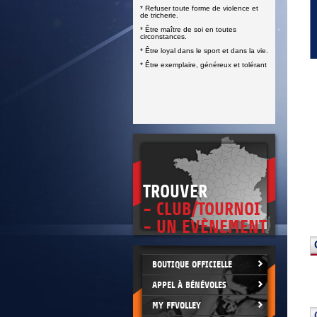
DOCUMENTS UTILES
* Refuser toute forme de violence et
SITUATION SANITAIRE
de tricherie.
COVID-19
* Être maître de soi en toutes
circonstances.
CLIQUEZ ICI
>
* Être loyal dans le sport et dans la vie.
* Être exemplaire, généreux et tolérant
TROUVER
- CLUB/TOURNOI
- UN EVÈNEMENT
BOUTIQUE OFFICIELLE
APPEL À BÉNÉVOLES
MY FFVOLLEY