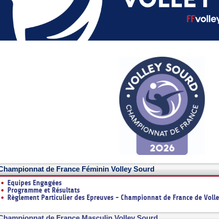
DOCUMENTS UTILES
SITUATION SANITAIR
COVID-19
CLIQUEZ ICI
>
Championnat de France Féminin Volley Sourd
Equipes Engagées
Programme et Résultats
Règlement Particulier des Epreuves - Championnat de France de Voll
Championnat de France Masculin Volley Sourd