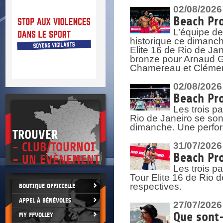
DOCU
et
02/08/2026
SITUAT
Beach Pro
L’équipe de
>
 vie.
historique ce dimanc
érant
Elite 16 de Rio de Ja
bronze pour Arnaud Ga
Chamereau et Clémence
02/08/2026
Beach Pro
Les trois pa
Rio de Janeiro se sont
dimanche. Une perform
TROUVER
- CLUB/TOURNOI
31/07/2026
Beach Pro
- UN EVÈNEMENT
Les trois p
Tour Elite 16 de Rio d
respectives.
BOUTIQUE OFFICIELLE
APPEL À BÉNÉVOLES
27/07/2026
Que sont-
MY FFVOLLEY