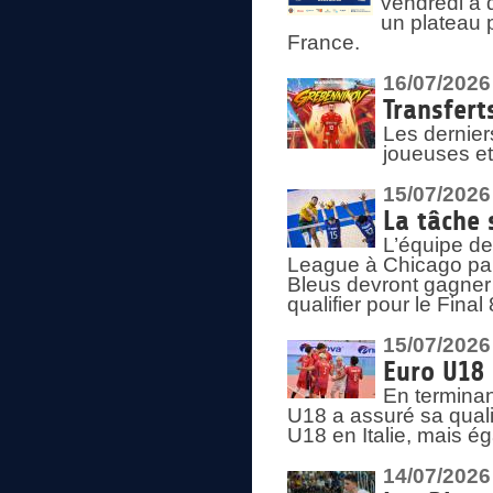
vendredi à 
un plateau 
France.
16/07/2026
Transfert
Les dernier
joueuses et
15/07/2026
La tâche 
L’équipe de
League à Chicago par 
Bleus devront gagner 
qualifier pour le Fina
15/07/2026
Euro U18 
En terminan
U18 a assuré sa quali
U18 en Italie, mais é
14/07/2026