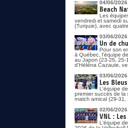
04/06/2026
Beach Nat
Les équipe
vendredi et samedi su
(Turquie), avec quatr
03/06/2026
Un de chu
Pour son en
à Québec, l’équipe de
au Japon (23-25, 25-1
d’Héléna Cazaute, ven
03/06/2026
Les Bleus
L’équipe de
premier succès de la s
match amical (29-31, 
02/06/2026
VNL : Les
L’équipe de
2026 de la Volleyball