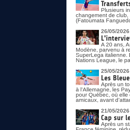
Transfert
Plusieurs i
changement de club, a
(Fatoumata Fanguedo
26/05/2026
L'intervi
A 20 ans, A
Modène, parvenu à re
SuperLega italienne. 
Nations League, le pas
25/05/2026
Les Bleu
Après un to
à l’Allemagne, les Pay
pour Québec, où elle
amicaux, avant d’atta
21/05/2026
Cap sur l
Après un st
France féminine, rédu