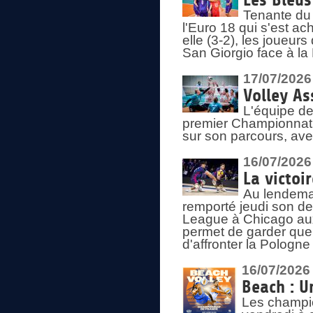
Les Bleus
Tenante du 
l'Euro 18 qui s'est ach
elle (3-2), les joueur
San Giorgio face à la
17/07/2026
Volley As
L'équipe de
premier Championnat 
sur son parcours, ave
16/07/2026
La victoir
Au lendemai
remporté jeudi son d
League à Chicago aux 
permet de garder quel
d'affronter la Pologn
16/07/2026
Beach : U
Les champio