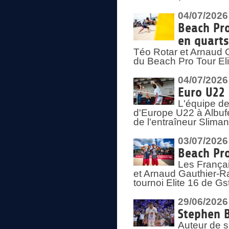
04/07/2026
Beach Pro
en quarts
Téo Rotar et Arnaud G
du Beach Pro Tour El
04/07/2026
Euro U22 
L'équipe d
d'Europe U22 à Albufei
de l'entraîneur Slima
03/07/2026
Beach Pro
Les Françai
et Arnaud Gauthier-Rat
tournoi Elite 16 de Gs
29/06/2026
Stephen B
Auteur de s