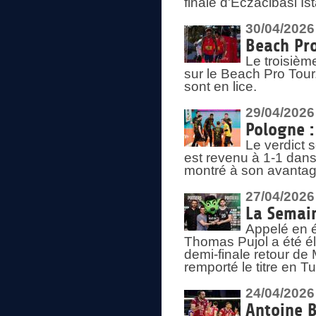
finale d'Eczacibasi Is
30/04/2026
Beach Pro
Le troisième
sur le Beach Pro Tour.
sont en lice.
29/04/2026
Pologne : 
Le verdict 
est revenu à 1-1 dans 
montré à son avantage
27/04/2026
La Semain
Appelé en é
Thomas Pujol a été élu
demi-finale retour de
remporté le titre en 
24/04/2026
Antoine B