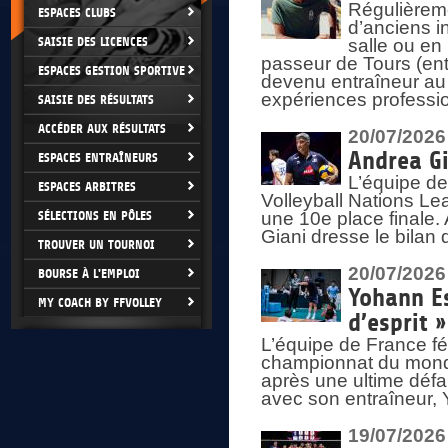
Régulièreme
ESPACES CLUBS
d’anciens i
SAISIE DES LICENCES
salle ou en
passeur de Tours (ent
ESPACES GESTION SPORTIVE
devenu entraîneur au
expériences professio
SAISIE DES RÉSULTATS
ACCÉDER AUX RÉSULTATS
20/07/2026
Andrea Gi
ESPACES ENTRAÎNEURS
L’équipe de
ESPACES ARBITRES
Volleyball Nations Lea
SÉLECTIONS EN PÔLES
une 10e place finale.
Giani dresse le bilan
TROUVER UN TOURNOI
20/07/2026
BOURSE À L'EMPLOI
Yohann Es
MY COACH BY FFVOLLEY
d’esprit »
L’équipe de France fé
championnat du monde
après une ultime défai
avec son entraîneur,
19/07/2026