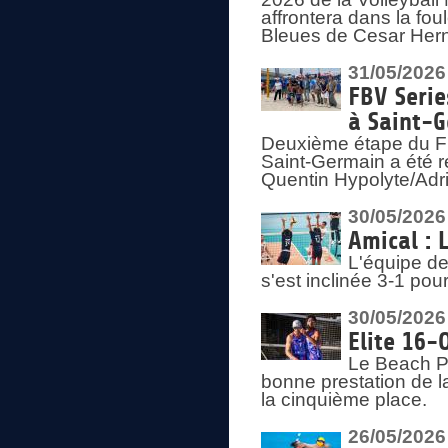
affrontera dans la fou
Bleues de Cesar Herna
31/05/2026
FBV Serie
à Saint-
Deuxième étape du F
Saint-Germain a été r
Quentin Hypolyte/Adr
30/05/2026
Amical : 
L'équipe de
s'est inclinée 3-1 po
30/05/2026
Elite 16-
Le Beach Pr
bonne prestation de l
la cinquième place.
26/05/2026