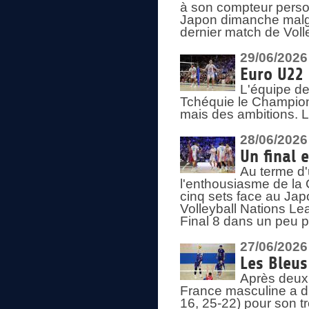
à son compteur person
Japon dimanche malgré
dernier match de Voll
29/06/2026
Euro U22 
L'équipe de
Tchéquie le Champion
mais des ambitions. L
28/06/2026
Un final 
Au terme d'
l'enthousiasme de la 
cinq sets face au Ja
Volleyball Nations Lea
Final 8 dans un peu 
27/06/2026
Les Bleus
Après deux v
France masculine a di
16, 25-22) pour son t