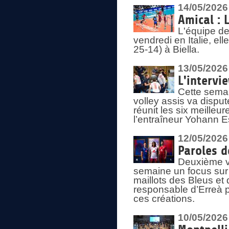
14/05/2026
Amical : 
L'équipe de
vendredi en Italie, ell
25-14) à Biella.
13/05/2026
L'intervi
Cette semai
volley assis va disput
réunit les six meille
l’entraîneur Yohann Es
12/05/2026
Paroles d
Deuxième vo
semaine un focus sur 
maillots des Bleus e
responsable d’Erreà p
ces créations.
10/05/2026