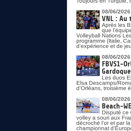
Toujours en Turquie, 
08/06/2026
VNL : Au 
Après les 
que l’équip
Volleyball Nations L
programme (Italie, Ca
d’expérience et de je
08/06/2026
FBVS1-Orl
Gardoque
Les duos E
Elsa Descamps/Roman
d’Orléans, troisième 
08/06/2026
Beach-WEV
Disputé ce 
volley a souri aux Fr
décroché l’or et par 
championnat d’Europ