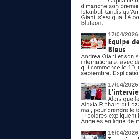
Capitaine d
dimanche son premier
Istanbul, tandis qu'An
Giani, s'est qualifié
Bluteon.
17/04/2026
Equipe de
Bleus
Andrea Giani et son st
internationale, avec d
qui commence le 10 ju
septembre. Explicatio
17/04/2026
L’intervi
Alors que le
Alexia Richard et Léz
mai, pour prendre le
Tricolores expliquen
Angeles en ligne de m
16/04/2026