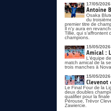
17/05/2026
Antoine B
Osaka Blut
du troisièm
premier titre de champ
Il n’y aura en revanc
Tillie, qui s’affronte
champions.
15/05/2026
Amical : 
L'équipe de
match amical de la sem
trois manches à Nova
15/05/2026
Clevenot 
Le Final Four de la 
deux doubles champio
qualifier pour la final
Pérouse, Trévor Cleve
Zawiercie.