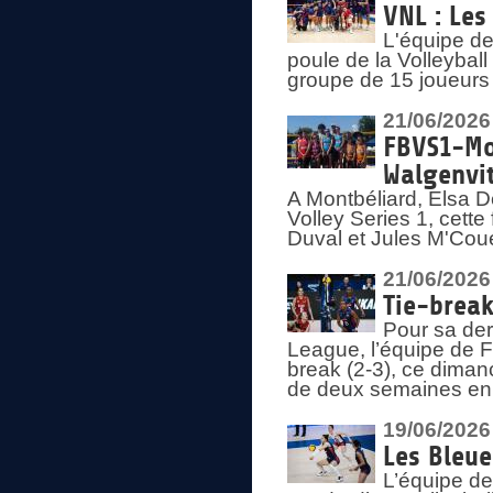
VNL : Les
L'équipe d
poule de la Volleyba
groupe de 15 joueurs 
21/06/2026
FBVS1-Mo
Walgenvit
A Montbéliard, Elsa 
Volley Series 1, cett
Duval et Jules M'Coue
21/06/2026
Tie-break
Pour sa der
League, l’équipe de Fr
break (2-3), ce diman
de deux semaines en
19/06/2026
Les Bleue
L’équipe de