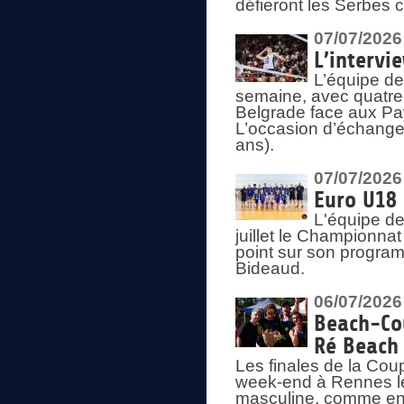
défieront les Serbes c
07/07/2026
L’intervi
L’équipe de
semaine, avec quatre
Belgrade face aux Pays
L’occasion d’échange
ans).
07/07/2026
Euro U18 
L'équipe de
juillet le Championnat
point sur son program
Bideaud.
06/07/2026
Beach-Cou
Ré Beach
Les finales de la Cou
week-end à Rennes le
masculine, comme en