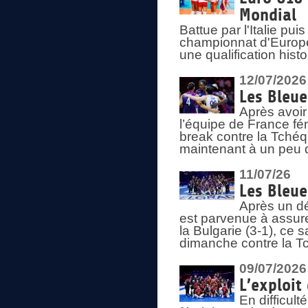
Mondial
Battue par l'Italie pu
championnat d'Europe
une qualification his
12/07/2026
Les Bleue
Après avoir
l’équipe de France fém
break contre la Tchéq
maintenant à un peu d
11/07/26
Les Bleue
Après un dé
est parvenue à assure
la Bulgarie (3-1), ce
dimanche contre la T
09/07/2026
L’exploit
En difficul