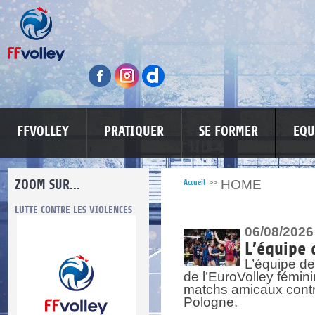
FFVOLLEY
PRATIQUER
SE FORMER
EQU
ZOOM SUR...
HOME
Accueil
>>
LUTTE CONTRE LES VIOLENCES
MA PETITE SPONSO
INFORMATI
06/08/2026
L’équipe 
L’équipe de
de l’EuroVolley fémin
matchs amicaux contre 
Pologne.
re.
res.