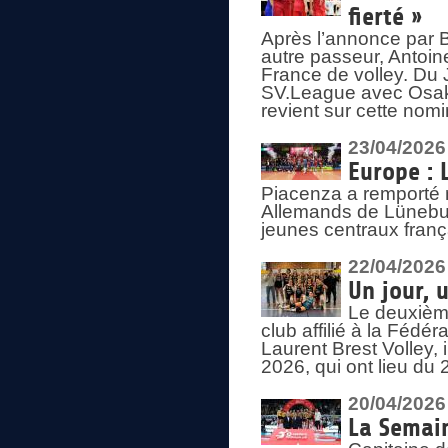
fierté »
Après l’annonce par Be
autre passeur, Antoine
France de volley. Du 
SV.League avec Osaka
revient sur cette nomi
23/04/2026
Europe : 
Piacenza a remporté 
Allemands de Lüneburg
jeunes centraux franç
22/04/2026
Un jour, 
Le deuxième
club affilié à la Fédér
Laurent Brest Volley,
2026, qui ont lieu du 
20/04/2026
La Semain