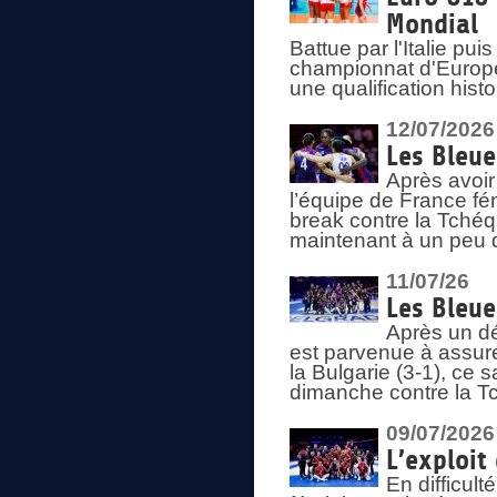
Mondial
Battue par l'Italie pu
championnat d'Europe
une qualification his
12/07/2026
Les Bleue
Après avoir
l’équipe de France fém
break contre la Tchéq
maintenant à un peu d
11/07/26
Les Bleue
Après un dé
est parvenue à assure
la Bulgarie (3-1), ce
dimanche contre la T
09/07/2026
L’exploit
En difficul