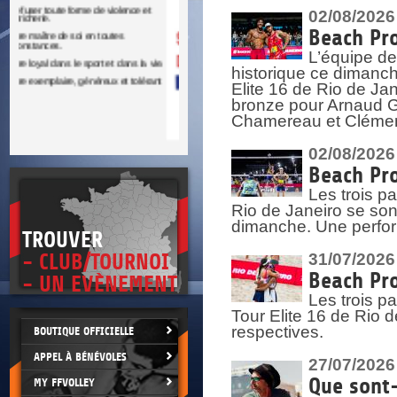
DOCU
et
02/08/2026
SITUAT
Beach Pro
L’équipe de
>
 vie.
historique ce dimanc
érant
Elite 16 de Rio de Ja
bronze pour Arnaud Ga
Chamereau et Clémence
02/08/2026
Beach Pro
Les trois pa
Rio de Janeiro se sont
dimanche. Une perform
TROUVER
- CLUB/TOURNOI
31/07/2026
Beach Pro
- UN EVÈNEMENT
Les trois p
Tour Elite 16 de Rio d
respectives.
BOUTIQUE OFFICIELLE
APPEL À BÉNÉVOLES
27/07/2026
Que sont-
MY FFVOLLEY