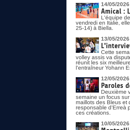
14/05/2026
Amical : 
L'équipe de
vendredi en Italie, ell
25-14) à Biella.
13/05/2026
L'intervi
Cette semai
volley assis va disput
réunit les six meille
l’entraîneur Yohann Es
12/05/2026
Paroles d
Deuxième vo
semaine un focus sur 
maillots des Bleus e
responsable d’Erreà p
ces créations.
10/05/2026