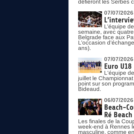
défieront les Serbes c
07/07/2026
L’intervi
L’équipe de
semaine, avec quatre
Belgrade face aux Pays
L’occasion d’échange
ans).
07/07/2026
Euro U18 
L'équipe de
juillet le Championnat
point sur son program
Bideaud.
06/07/2026
Beach-Cou
Ré Beach
Les finales de la Cou
week-end à Rennes le
masculine, comme en