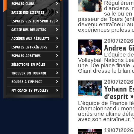
Régulièreme
ESPACES CLUBS
d’anciens i
SAISIE DES LICENCES
salle ou en
passeur de Tours (ent
ESPACES GESTION SPORTIVE
devenu entraîneur au
expériences professio
SAISIE DES RÉSULTATS
ACCÉDER AUX RÉSULTATS
20/07/2026
Andrea Gi
ESPACES ENTRAÎNEURS
L’équipe de
ESPACES ARBITRES
Volleyball Nations Lea
SÉLECTIONS EN PÔLES
une 10e place finale.
Giani dresse le bilan
TROUVER UN TOURNOI
20/07/2026
BOURSE À L'EMPLOI
Yohann Es
MY COACH BY FFVOLLEY
d’esprit »
L’équipe de France fé
championnat du monde
après une ultime défai
avec son entraîneur,
19/07/2026