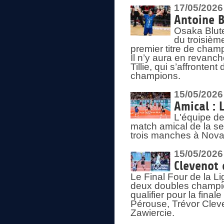
17/05/2026
Antoine B
Osaka Blut
du troisièm
premier titre de champ
Il n’y aura en revanc
Tillie, qui s’affronte
champions.
15/05/2026
Amical : 
L'équipe de
match amical de la sem
trois manches à Nova
15/05/2026
Clevenot 
Le Final Four de la 
deux doubles champio
qualifier pour la final
Pérouse, Trévor Cleve
Zawiercie.