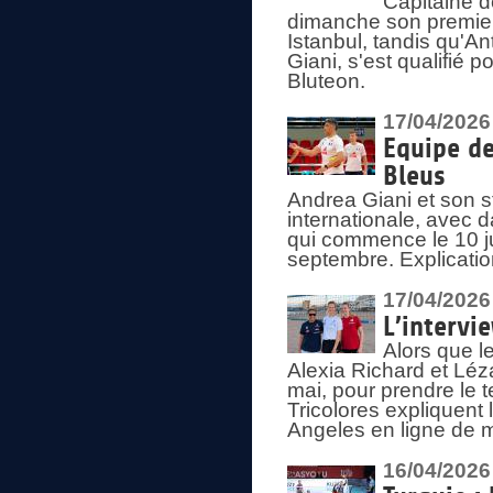
Capitaine d
dimanche son premier
Istanbul, tandis qu'An
Giani, s'est qualifié
Bluteon.
17/04/2026
Equipe de
Bleus
Andrea Giani et son st
internationale, avec d
qui commence le 10 ju
septembre. Explicatio
17/04/2026
L’intervi
Alors que le
Alexia Richard et Léz
mai, pour prendre le
Tricolores expliquen
Angeles en ligne de m
16/04/2026