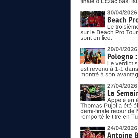
finale d'Eczacibasi Is
30/04/2026
Beach Pro
Le troisième
sur le Beach Pro Tour.
sont en lice.
29/04/2026
Pologne : 
Le verdict 
est revenu à 1-1 dans 
montré à son avantage
27/04/2026
La Semain
Appelé en é
Thomas Pujol a été élu
demi-finale retour de
remporté le titre en 
24/04/2026
Antoine B