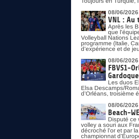
Toujours en Turquie, 
08/06/2026
VNL : Au 
Après les 
que l’équip
Volleyball Nations L
programme (Italie, Ca
d’expérience et de je
08/06/2026
FBVS1-Orl
Gardoque
Les duos E
Elsa Descamps/Roman
d’Orléans, troisième 
08/06/2026
Beach-WEV
Disputé ce 
volley a souri aux Fr
décroché l’or et par 
championnat d’Europ