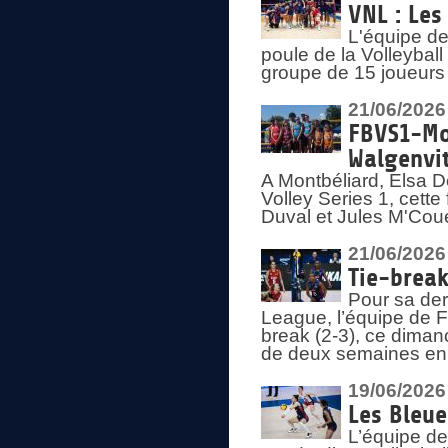
VNL : Les
L'équipe d
poule de la Volleyba
groupe de 15 joueurs 
21/06/2026
FBVS1-Mo
Walgenvit
A Montbéliard, Elsa 
Volley Series 1, cett
Duval et Jules M'Coue
21/06/2026
Tie-break
Pour sa der
League, l’équipe de Fr
break (2-3), ce diman
de deux semaines en
19/06/2026
Les Bleue
L’équipe de