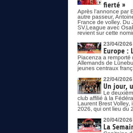
fierté »
Après l’annonce par Be
autre passeur, Antoine
France de volley. Du 
SV.League avec Osaka
revient sur cette nomi
23/04/2026
Europe : 
Piacenza a remporté 
Allemands de Lüneburg
jeunes centraux franç
22/04/2026
Un jour, 
Le deuxième
club affilié à la Fédér
Laurent Brest Volley,
2026, qui ont lieu du 
20/04/2026
La Semain