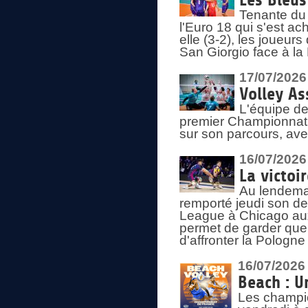
Les Bleus
Tenante du 
l'Euro 18 qui s'est ach
elle (3-2), les joueur
San Giorgio face à la
17/07/2026
Volley As
L'équipe de
premier Championnat 
sur son parcours, ave
16/07/2026
La victoir
Au lendemai
remporté jeudi son d
League à Chicago aux 
permet de garder quel
d'affronter la Pologn
16/07/2026
Beach : U
Les champio