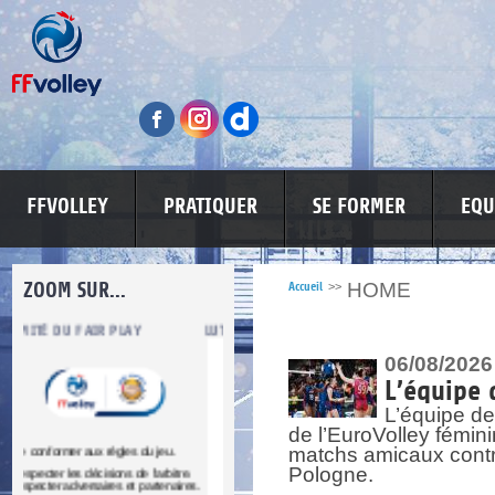
FFVOLLEY
PRATIQUER
SE FORMER
EQU
ZOOM SUR...
HOME
Accueil
>>
LUTTE CONTRE LES VIOLENCES
MA PETITE SPONSO
INFORMATI
06/08/2026
L’équipe 
L’équipe de
de l’EuroVolley fémin
matchs amicaux contre 
Pologne.
re.
res.