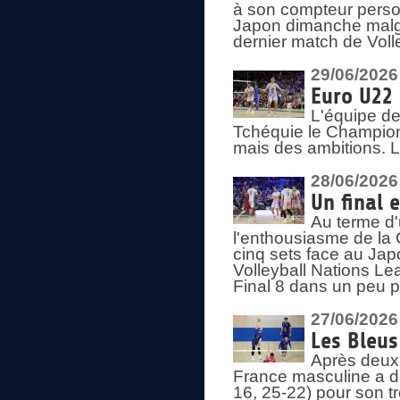
à son compteur person
Japon dimanche malgré
dernier match de Voll
29/06/2026
Euro U22 
L'équipe de
Tchéquie le Champion
mais des ambitions. L
28/06/2026
Un final 
Au terme d'
l'enthousiasme de la 
cinq sets face au Ja
Volleyball Nations Lea
Final 8 dans un peu 
27/06/2026
Les Bleus
Après deux v
France masculine a di
16, 25-22) pour son t