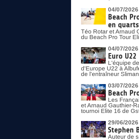
04/07/2026
Beach Pro
en quarts
Téo Rotar et Arnaud G
du Beach Pro Tour El
04/07/2026
Euro U22 
L'équipe d
d'Europe U22 à Albufei
de l'entraîneur Slima
03/07/2026
Beach Pro
Les Françai
et Arnaud Gauthier-Rat
tournoi Elite 16 de Gs
29/06/2026
Stephen B
Auteur de s