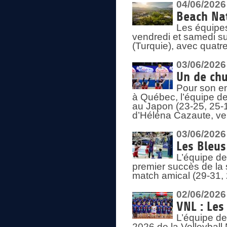
04/06/2026
Beach Nat
Les équipe
vendredi et samedi su
(Turquie), avec quatr
03/06/2026
Un de chu
Pour son en
à Québec, l’équipe de
au Japon (23-25, 25-1
d’Héléna Cazaute, ven
03/06/2026
Les Bleus
L’équipe de
premier succès de la s
match amical (29-31, 
02/06/2026
VNL : Les
L’équipe de
2026 de la Volleyball