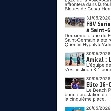
affrontera dans la fou
Bleues de Cesar Herna
31/05/2026
FBV Serie
à Saint-
Deuxième étape du F
Saint-Germain a été r
Quentin Hypolyte/Adr
30/05/2026
Amical : 
L'équipe de
s'est inclinée 3-1 po
30/05/2026
Elite 16-
Le Beach Pr
bonne prestation de l
la cinquième place.
26/05/2026