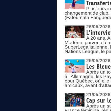
Transfert
Plusieurs i
changement de club, a
(Fatoumata Fanguedo
26/05/2026
L'intervi
A 20 ans, A
Modène, parvenu à re
SuperLega italienne. 
Nations League, le pas
25/05/2026
Les Bleu
Après un to
à l’Allemagne, les Pay
pour Québec, où elle
amicaux, avant d’atta
21/05/2026
Cap sur l
Après un st
France féminine, rédu