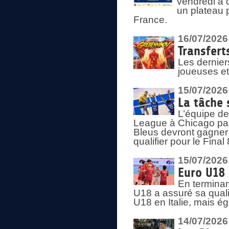
vendredi à 
un plateau 
France.
16/07/2026
Transfert
Les dernier
joueuses et
15/07/2026
La tâche 
L’équipe de
League à Chicago par 
Bleus devront gagner 
qualifier pour le Fina
15/07/2026
Euro U18 
En terminan
U18 a assuré sa quali
U18 en Italie, mais é
14/07/2026