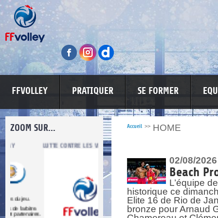
FFVOLLEY
PRATIQUER
SE FORMER
EQU
ZOOM SUR...
HOME
Accueil
>>
LUTTE CONTRE LES VIOLENCES
MA PETITE SPONSO
INFORMATI
02/08/2026
Beach Pro
L’équipe de
historique ce dimanc
Elite 16 de Rio de Ja
bronze pour Arnaud Ga
re.
res.
Chamereau et Clémence