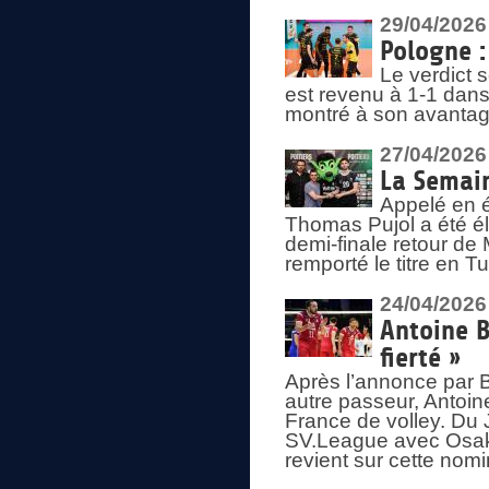
29/04/2026
Pologne : 
Le verdict 
est revenu à 1-1 dans 
montré à son avantage
27/04/2026
La Semain
Appelé en é
Thomas Pujol a été élu
demi-finale retour de
remporté le titre en 
24/04/2026
Antoine B
fierté »
Après l’annonce par Be
autre passeur, Antoine
France de volley. Du 
SV.League avec Osaka
revient sur cette nomi