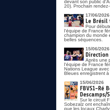
devant son public d’An
20). Prochain rendez-
17/06/2026
Le Brésil
Pour début
l’équipe de France fém
champion du monde en
belles séquences.
15/06/2026
Direction
Après une 
l’équipe de France f
Nations League avec d
Bleues enregistrent à 
15/06/2026
FBVS1-Ré Be
Descamps/S
Sur le circui
Sobezalz ont enchaîn
que les locaux Charl