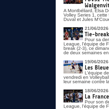
Walgenvit
A Montbéliard, Elsa 
Volley Series 1, cett
Duval et Jules M'Coue
21/06/2026
Tie-break
Pour sa der
League, l’équipe de Fr
break (2-3), ce diman
de deux semaines en
19/06/2026
Les Bleue
L’équipe de
vendredi en Volleybal
leur semaine contre 
18/06/2026
La France
Pour son d
League, l’équipe de Fr