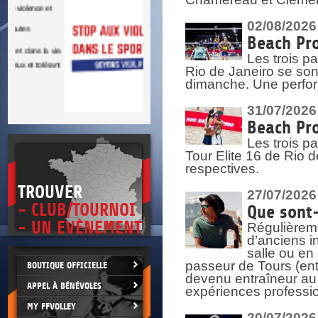
DOCU
et
SITUAT
02/08/2026
Beach Pro
>
 vie.
Les trois pa
érant
Rio de Janeiro se sont
dimanche. Une perform
31/07/2026
Beach Pro
Les trois p
Tour Elite 16 de Rio d
respectives.
TROUVER
27/07/2026
- CLUB/TOURNOI
Que sont-
- UN EVÈNEMENT
Régulièreme
d’anciens i
salle ou en
passeur de Tours (ent
BOUTIQUE OFFICIELLE
devenu entraîneur au
APPEL À BÉNÉVOLES
expériences professio
MY FFVOLLEY
20/07/2026