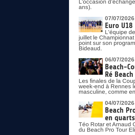
L’occasion d’échange
ans).
07/07/2026
Euro U18 
L'équipe de
juillet le Championnat
point sur son program
Bideaud.
06/07/2026
Beach-Cou
Ré Beach
Les finales de la Cou
week-end à Rennes le
masculine, comme en
04/07/2026
Beach Pro
en quarts
Téo Rotar et Arnaud G
du Beach Pro Tour El