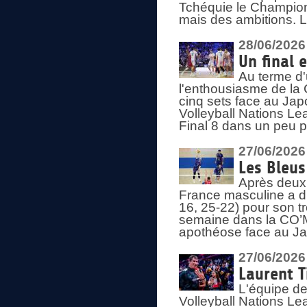
Tchéquie le Champion
mais des ambitions. L
28/06/2026
Un final 
Au terme d'
l'enthousiasme de la 
cinq sets face au Ja
Volleyball Nations Lea
Final 8 dans un peu 
27/06/2026
Les Bleus
Après deux v
France masculine a di
16, 25-22) pour son t
semaine dans la CO’Me
apothéose face au Jap
27/06/2026
Laurent T
L'équipe de
Volleyball Nations Le