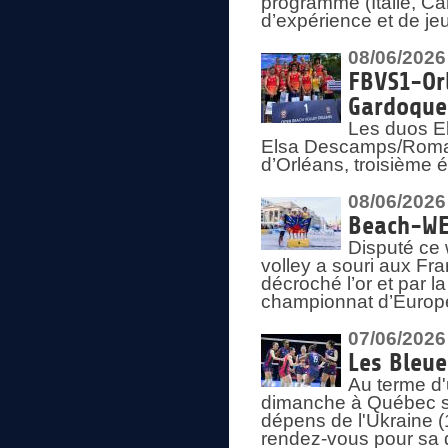
programme (Italie, Ca
d’expérience et de je
08/06/2026
FBVS1-Orl
Gardoque
Les duos E
Elsa Descamps/Roman
d’Orléans, troisième 
08/06/2026
Beach-WEV
Disputé ce 
volley a souri aux Fr
décroché l’or et par 
championnat d’Europ
07/06/2026
Les Bleue
Au terme d'
dimanche à Québec sa
dépens de l'Ukraine (
rendez-vous pour sa 