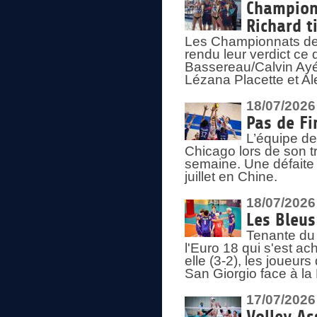
Championn
Richard t
Les Championnats de 
rendu leur verdict ce
Bassereau/Calvin Ayé 
Lézana Placette et Ale
18/07/2026
Pas de Fi
L’équipe de
Chicago lors de son t
semaine. Une défaite q
juillet en Chine.
18/07/2026
Les Bleus
Tenante du 
l'Euro 18 qui s'est ach
elle (3-2), les joueur
San Giorgio face à la
17/07/2026