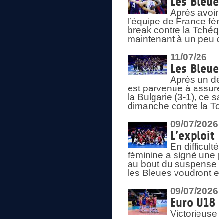
Les Bleue
Après avoir
l’équipe de France fém
break contre la Tchéq
maintenant à un peu d
11/07/26
Les Bleue
Après un dé
est parvenue à assure
la Bulgarie (3-1), ce
dimanche contre la T
09/07/2026
L’exploit
En difficul
féminine a signé une 
au bout du suspense (
les Bleues voudront e
09/07/2026
Euro U18 
Victorieuse