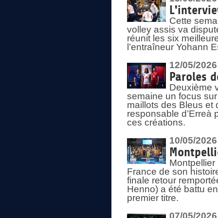
L'intervi
Cette semai
volley assis va disput
réunit les six meille
l’entraîneur Yohann Es
12/05/2026
Paroles d
Deuxième vo
semaine un focus sur 
maillots des Bleus e
responsable d’Erreà p
ces créations.
10/05/2026
Montpelli
Montpellier
France de son histoir
finale retour remporté
Henno) a été battu en
premier titre.
07/05/2026