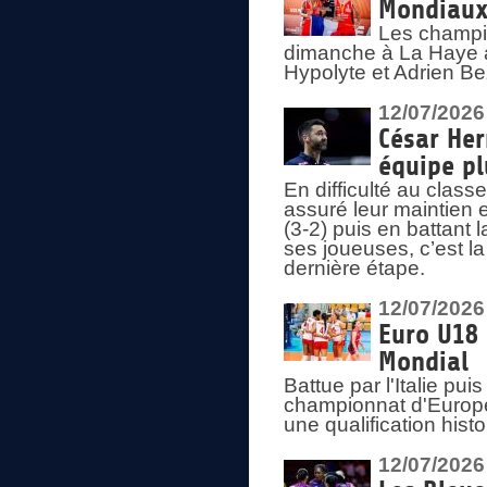
Mondiaux 
Les champi
dimanche à La Haye a
Hypolyte et Adrien Be
12/07/2026
César Her
équipe plu
En difficulté au clas
assuré leur maintien 
(3-2) puis en battant 
ses joueuses, c’est l
dernière étape.
12/07/2026
Euro U18 
Mondial
Battue par l'Italie pu
championnat d'Europe
une qualification his
12/07/2026