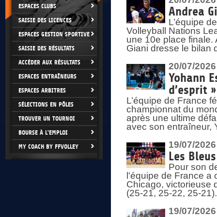
ESPACES CLUBS
Andrea Gi
SAISIE DES LICENCES
L’équipe de
Volleyball Nations Lea
ESPACES GESTION SPORTIVE
une 10e place finale.
Giani dresse le bilan
SAISIE DES RÉSULTATS
ACCÉDER AUX RÉSULTATS
20/07/2026
Yohann Es
ESPACES ENTRAÎNEURS
d’esprit »
ESPACES ARBITRES
L’équipe de France fé
SÉLECTIONS EN PÔLES
championnat du monde
après une ultime défai
TROUVER UN TOURNOI
avec son entraîneur,
BOURSE À L'EMPLOI
19/07/2026
MY COACH BY FFVOLLEY
Les Bleus
Pour son de
l'équipe de France a 
Chicago, victorieuse 
(25-21, 25-22, 25-21)
19/07/2026