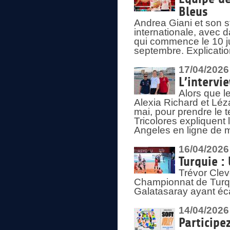
Bleus
Andrea Giani et son st
internationale, avec d
qui commence le 10 ju
septembre. Explicatio
17/04/2026
L’intervi
Alors que le
Alexia Richard et Léz
mai, pour prendre le
Tricolores expliquen
Angeles en ligne de m
16/04/2026
Turquie :
Trévor Clev
Championnat de Turqui
Galatasaray ayant éca
14/04/2026
Participe