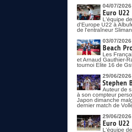
04/07/2026
Euro U22 
L'équipe d
d'Europe U22 à Albufei
de l'entraîneur Slima
03/07/2026
Beach Pro
Les Françai
et Arnaud Gauthier-Rat
tournoi Elite 16 de Gs
29/06/2026
Stephen B
Auteur de s
à son compteur person
Japon dimanche malgré
dernier match de Voll
29/06/2026
Euro U22 
L'équipe de