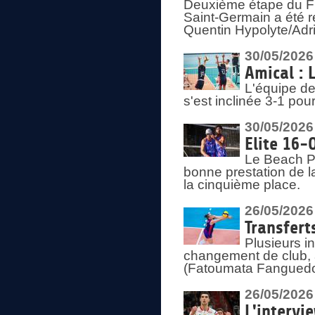
Deuxième étape du F
Saint-Germain a été r
Quentin Hypolyte/Adr
30/05/2026
Amical : 
L'équipe de
s'est inclinée 3-1 po
30/05/2026
Elite 16-
Le Beach Pr
bonne prestation de l
la cinquième place.
26/05/2026
Transfert
Plusieurs i
changement de club, a
(Fatoumata Fanguedo
26/05/2026
L'intervi