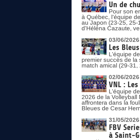
Un de chu
Pour son en
à Québec, l’équipe de
au Japon (23-25, 25-1
d’Héléna Cazaute, ven
03/06/2026
Les Bleus
L’équipe de
premier succès de la s
match amical (29-31, 
02/06/2026
VNL : Les
L’équipe de
2026 de la Volleyball
affrontera dans la fou
Bleues de Cesar Herna
31/05/2026
FBV Serie
à Saint-