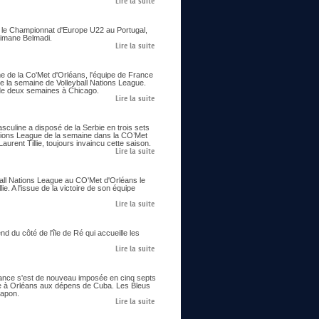
Lire la suite
ie le Championnat d'Europe U22 au Portugal,
limane Belmadi.
Lire la suite
me de la Co'Met d'Orléans, l'équipe de France
e la semaine de Volleyball Nations League.
us de deux semaines à Chicago.
Lire la suite
asculine a disposé de la Serbie en trois sets
ations League de la semaine dans la CO’Met
urent Tillie, toujours invaincu cette saison.
Lire la suite
all Nations League au CO'Met d'Orléans le
ie. A l'issue de la victoire de son équipe
Lire la suite
 du côté de l'île de Ré qui accueille les
Lire la suite
France s'est de nouveau imposée en cinq septs
ne à Orléans aux dépens de Cuba. Les Bleus
Japon.
Lire la suite