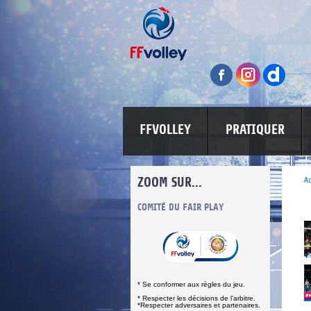
FFVOLLEY
PRATIQUER
ZOOM SUR...
Ac
S
COMITÉ DU FAIR PLAY
LUTTE CONTRE LES VIOLENCES
MA PETITE 
* Se conformer aux règles du jeu.
* Respecter les décisions de l’arbitre.
*Respecter adversaires et partenaires.