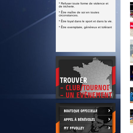
* Refuser toute forme de violence et
de tricherie.
* Être maître de soi en toutes
circonstances.
* Être loyal dans le sport et dans la vie.
* Être exemplaire, généreux et tolérant
TROUVER
- CLUB/TOURNOI
- UN EVÈNEMENT
BOUTIQUE OFFICIELLE
APPEL À BÉNÉVOLES
MY FFVOLLEY