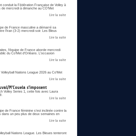
nt conduit la Fédération Française de Volley à
ons de mercredi à dimanche au CO’Met
Lire la suite
uipe de France masculine a démarré sa
re l’Iran (3-2) mercredi soir. Les Bleus
Lire la suite
aites, l'équipe de France aborde mercredi
ublic du Co'Met d'Orléans. L'occasion
Lire la suite
 Volleyball Nations League 2026 au Co'Met
Lire la suite
uval/M'Couela s'imposent
 Volley Series 1, cette fois avec Laura
é.
Lire la suite
pe de France féminine s’est inclinée contre la
ues dans un peu plus de deux semaines en
Lire la suite
olleyball Nations League. Les Bleues tenteront