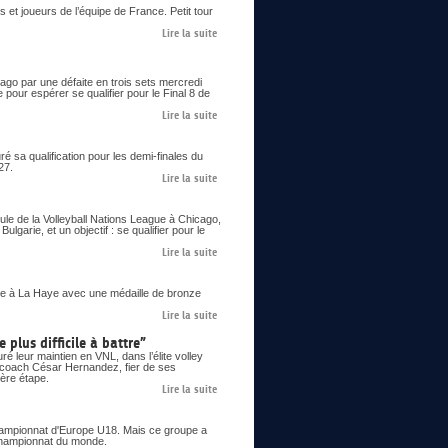
 et joueurs de l’équipe de France. Petit tour
Lire la suite
go par une défaite en trois sets mercredi
 pour espérer se qualifier pour le Final 8 de
Lire la suite
 sa qualification pour les demi-finales du
27.
Lire la suite
le de la Volleyball Nations League à Chicago,
lgarie, et un objectif : se qualifier pour le
Lire la suite
 à La Haye avec une médaille de bronze
Lire la suite
 plus difficile à battre”
é leur maintien en VNL, dans l’élite volley
le coach César Hernandez, fier de ses
ière étape.
Lire la suite
 championnat d'Europe U18. Mais ce groupe a
n championnat du monde.