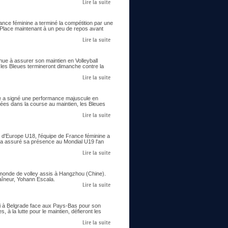
Lire la suite
ance féminine a terminé la compétition par une
. Place maintenant à un peu de repos avant
Lire la suite
enue à assurer son maintien en Volleyball
 les Bleues termineront dimanche contre la
Lire la suite
ine a signé une performance majuscule en
cées dans la course au maintien, les Bleues
Lire la suite
 d'Europe U18, l'équipe de France féminine a
 et a assuré sa présence au Mondial U19 l'an
Lire la suite
 monde de volley assis à Hangzhou (Chine).
raîneur, Yohann Escala.
Lire la suite
edi à Belgrade face aux Pays-Bas pour son
 à la lutte pour le maintien, défieront les
Lire la suite