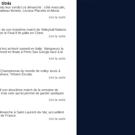
titrés
du leur verdict ce dimanche : côté masculin,
ableau féminin, Lézana Placette et Alexia
Lire la suite
s de son troisième match de Volleyball Nations
le Final 8 fin juillet en Chine.
Lire la suite
 s'est achevé samedi en Italie. Vainqueurs la
samedi en finale à Porto San Giorgio face à la
Lire la suite
er Championnat du monde de volley assis à
aîneur, Yohann Escala.
Lire la suite
eudi son deuxième match de la semaine de
trois sets qui lui permet de garder quelques
Lire la suite
imanche à Saint-Laurent-du-Var, accueillent
s de France.
Lire la suite