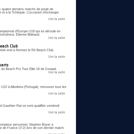
c quatre derniers matchs de poule de
e et à la Tchéquie. L’occasion d’échanger
Lire la suite
Championnat d'Europe U18 qui se déroule en
entraîneur, Etienne Bideaud.
Lire la suite
Beach Club
 week-end à Rennes le Ré Beach Club,
Lire la suite
uarts
e du Beach Pro Tour Elite 16 de Gstaad.
Lire la suite
22 à Albufeira (Portugal), retrouvez tous les
Lire la suite
ud Gauthier-Rat se sont qualifiés vendredi
Lire la suite
 compteur personnel, Stephen Boyer a
pe de France (3-2) lors de son dernier match