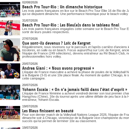
DOCUMENTS UTILES
02/08/2026
SITUATION SANITAIRE
Beach Pro Tour-Rio : Un dimanche historique
COVID-19
Les trois paires françaises en lice sur le Beach Pro Tour Elite 16 de Rio de J
qui se disputent dimanche. Une performance historique pour le beach-volley t
CLIQUEZ ICI
>
31/07/2026
Beach Pro Tour-Rio : Les Bleu(e)s dans le tableau final
Les trois paires françaises engagées cette semaine sur le Beach Pro Tour Eli
sortir de leurs poules respectives.
27/07/2026
Que sont-ils devenus ? Loïc de Kergret
Régulièrement, nous revenons sur le parcours et l’après-carrière d’anciens i
tricolores, en salle ou en beach. Focus aujourd’hui sur Loïc de Kergret, anc
l’équipe de France (249 sélections), devenu entraîneur au Ré Beach Club, n
professionnelles hors volley.
20/07/2026
Andrea Giani : « Nous avons progressé »
L’équipe de France masculine a achevé la phase de poules de la Volleyball 
à la Bulgarie (3-0) et une 10e place finale. Au moment de quitter Chicago, le 
cette campagne.
20/07/2026
Yohann Escala : « On n’a jamais failli dans l’état d’esprit »
L’équipe de France féminine a achevé vendredi dernier son tout premier ch
Hangzhou (Chine), 16e du tournoi après une ultime défaite de peu face à la Ho
entraîneur, Yohann Escala.
19/07/2026
Les Bleus finissent en beauté
Pour son dernier match de la Volleyball Nations League 2026, l'équipe de Fra
dimanche soir à Chicago, victorieuse de la Bulgarie vice-championne du mon
succès qui lui permet de terminer 10e au classement.
19/07/2026