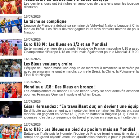
Les derniers jours ont été riches en annonces de transferts pour les joueuses
d’horizon.
15/07/2026
La tâche se complique
L’équipe de France a débuté sa semaine de Volleyball Nations League à Chica
face au Brésil. Les Bleus devront gagner leurs trois derniers matchs de poule
Ningbo.
15/07/2026
Euro U18 M : Les Bleus en 1/2 et au Mondial
En terminant première de sa poule, l'équipe de France masculine U18 a assuré
Championnat d'Europe U18 en Italie, mais également pour le Mondial U19 20
14/07/2026
Les Bleus veulent y croire
L’équipe de France masculine dispute de mercredi à dimanche la dernière pou
avec au programme quatre matchs contre le Brésil, la Chine, la Pologne et la Bu
Final 8 de Ningbo.
13/07/2026
Mondiaux U18 : Des Bleus en bronze !
Les championnats du monde U18 de beach-volley se sont achevés dimanche
pour les Français Quentin Hypolyte et Adrien Bezu.
12/07/2026
César Hernandez : “En travaillant dur, on devient une équipe
En difficulté au classement avant cette dernière semaine, les Bleues ont assur
mondial, en gagnant en Serbie (3-2) puis en battant la Bulgarie (3-1). Pour 
joueuses, c’est la conséquence du travail effectué en stage avant cette dern
12/07/2026
Euro U18 : Les Bleues au pied du podium mais au Mondial
Battue par l'Italie puis la Hongrie, l'équipe de France termine quatrième du
rempli son grand objectif, avec une qualification historique pour le prochai