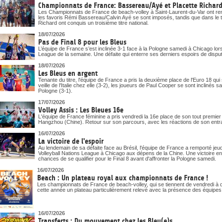
Championnats de France: Bassereau/Ayé et Placette Richard 
Les Championnats de France de beach-volley à Saint-Laurent-du-Var ont ren
les favoris Rémi Bassereau/Calvin Ayé se sont imposés, tandis que dans le t
Richard ont conquis un troisième titre national.
18/07/2026
Pas de Final 8 pour les Bleus
L’équipe de France s’est inclinée 3-1 face à la Pologne samedi à Chicago lor
League de la semaine. Une défaite qui enterre ses derniers espoirs de disputer 
18/07/2026
Les Bleus en argent
Tenante du titre, l'équipe de France a pris la deuxième place de l'Euro 18 qui
veille de l'Italie chez elle (3-2), les joueurs de Paul Cooper se sont inclinés 
Pologne (3-1).
17/07/2026
Volley Assis : Les Bleues 16e
L'équipe de France féminine a pris vendredi la 16e place de son tout premi
Hangzhou (Chine). Retour sur son parcours, avec les réactions de son entr
16/07/2026
La victoire de l'espoir
Au lendemain de sa défaite face au Brésil, l'équipe de France a remporté j
Volleyball Nations League à Chicago aux dépens de la Chine. Une victoire en 
chances de se qualifier pour le Final 8 avant d'affronter la Pologne samedi.
16/07/2026
Beach : Un plateau royal aux championnats de France !
Les championnats de France de beach-volley, qui se tiennent de vendredi à d
cette année un plateau particulièrement relevé avec la présence des équipe
16/07/2026
Transferts : Du mouvement chez les Bleu(e)s