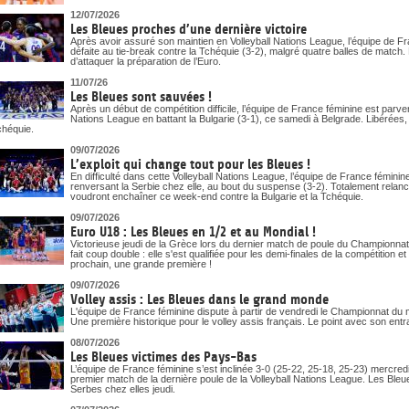
12/07/2026
Les Bleues proches d’une dernière victoire
Après avoir assuré son maintien en Volleyball Nations League, l’équipe de Fr
défaite au tie-break contre la Tchéquie (3-2), malgré quatre balles de match
d’attaquer la préparation de l’Euro.
11/07/26
Les Bleues sont sauvées !
Après un début de compétition difficile, l’équipe de France féminine est parv
Nations League en battant la Bulgarie (3-1), ce samedi à Belgrade. Libérées,
chéquie.
09/07/2026
L’exploit qui change tout pour les Bleues !
En difficulté dans cette Volleyball Nations League, l’équipe de France fémin
renversant la Serbie chez elle, au bout du suspense (3-2). Totalement relan
voudront enchaîner ce week-end contre la Bulgarie et la Tchéquie.
09/07/2026
Euro U18 : Les Bleues en 1/2 et au Mondial !
Victorieuse jeudi de la Grèce lors du dernier match de poule du Championnat
fait coup double : elle s'est qualifiée pour les demi-finales de la compétition
prochain, une grande première !
09/07/2026
Volley assis : Les Bleues dans le grand monde
L'équipe de France féminine dispute à partir de vendredi le Championnat du
Une première historique pour le volley assis français. Le point avec son ent
08/07/2026
Les Bleues victimes des Pays-Bas
L’équipe de France féminine s’est inclinée 3-0 (25-22, 25-18, 25-23) mercr
premier match de la dernière poule de la Volleyball Nations League. Les Bleues,
Serbes chez elles jeudi.