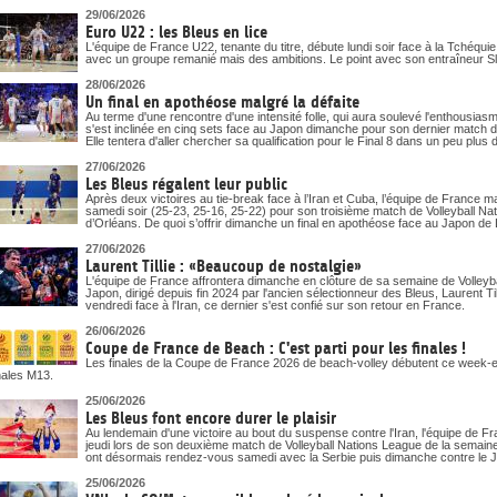
29/06/2026
Euro U22 : les Bleus en lice
L'équipe de France U22, tenante du titre, débute lundi soir face à la Tchéqu
avec un groupe remanié mais des ambitions. Le point avec son entraîneur S
28/06/2026
Un final en apothéose malgré la défaite
Au terme d'une rencontre d'une intensité folle, qui aura soulevé l'enthousias
s'est inclinée en cinq sets face au Japon dimanche pour son dernier match d
Elle tentera d'aller chercher sa qualification pour le Final 8 dans un peu pl
27/06/2026
Les Bleus régalent leur public
Après deux victoires au tie-break face à l’Iran et Cuba, l’équipe de France m
samedi soir (25-23, 25-16, 25-22) pour son troisième match de Volleyball N
d’Orléans. De quoi s’offrir dimanche un final en apothéose face au Japon de La
27/06/2026
Laurent Tillie : «Beaucoup de nostalgie»
L'équipe de France affrontera dimanche en clôture de sa semaine de Volleyb
Japon, dirigé depuis fin 2024 par l'ancien sélectionneur des Bleus, Laurent Till
vendredi face à l'Iran, ce dernier s'est confié sur son retour en France.
26/06/2026
Coupe de France de Beach : C'est parti pour les finales !
Les finales de la Coupe de France 2026 de beach-volley débutent ce week-end
nales M13.
25/06/2026
Les Bleus font encore durer le plaisir
Au lendemain d'une victoire au bout du suspense contre l'Iran, l'équipe de 
jeudi lors de son deuxième match de Volleyball Nations League de la semai
ont désormais rendez-vous samedi avec la Serbie puis dimanche contre le 
25/06/2026