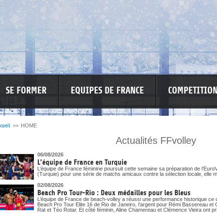
SE FORMER
EQUIPES DE FRANCE
COMPETITIO
cueil
>>
HOME
Actualités FFvolley
SPONSO
INFORMATIONS CORONAVIRUS
06/08/2026
L’équipe de France en Turquie
L’équipe de France féminine poursuit cette semaine sa préparation de l’EuroV
(Turquie) pour une série de matchs amicaux contre la sélection locale, elle m
02/08/2026
Beach Pro Tour-Rio : Deux médailles pour les Bleus
L’équipe de France de beach-volley a réussi une performance historique ce 
Beach Pro Tour Elite 16 de Rio de Janeiro, l’argent pour Rémi Bassereau et 
Rat et Téo Rotar. Et côté féminin, Aline Chamereau et Clémence Vieira ont pri