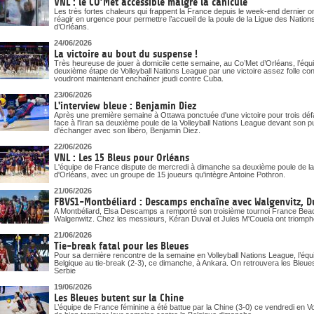
VNL : le CO’Met accessible malgré la canicule
Les très fortes chaleurs qui frappent la France depuis le week-end dernier o
réagir en urgence pour permettre l’accueil de la poule de la Ligue des Nati
d’Orléans.
24/06/2026
La victoire au bout du suspense !
Très heureuse de jouer à domicile cette semaine, au Co’Met d’Orléans, l’éq
deuxième étape de Volleyball Nations League par une victoire assez folle cont
voudront maintenant enchaîner jeudi contre Cuba.
23/06/2026
L'interview bleue : Benjamin Diez
Après une première semaine à Ottawa ponctuée d'une victoire pour trois déf
face à l'Iran sa deuxième poule de la Volleyball Nations League devant son p
d'échanger avec son libéro, Benjamin Diez.
22/06/2026
VNL : Les 15 Bleus pour Orléans
L'équipe de France dispute de mercredi à dimanche sa deuxième poule de la
d'Orléans, avec un groupe de 15 joueurs qu'intègre Antoine Pothron.
21/06/2026
FBVS1-Montbéliard : Descamps enchaîne avec Walgenvitz, D
A Montbéliard, Elsa Descamps a remporté son troisième tournoi France Beach
Walgenwitz. Chez les messieurs, Kéran Duval et Jules M'Couela ont triomph
21/06/2026
Tie-break fatal pour les Bleues
Pour sa dernière rencontre de la semaine en Volleyball Nations League, l’équi
Belgique au tie-break (2-3), ce dimanche, à Ankara. On retrouvera les Ble
Serbie
19/06/2026
Les Bleues butent sur la Chine
L’équipe de France féminine a été battue par la Chine (3-0) ce vendredi en V