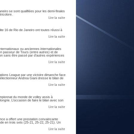
aneiro se sont qualifiées pour les demi-finales
ricolore.
Lire la suite
te 16 de Rio de Janeiro ont toutes réussi à
Lire la suite
nternationaux ou anciennes internationales
ien passeur de Tours (entre autres) et de
on sans être passé par d’autres expériences
Lire la suite
Nations League par une victoire dimanche face
sélectionneur Andrea Giani dresse le bilan de
Lire la suite
ampionnat du monde de volley assis à
ngrie. L’occasion de faire le bilan avec son
Lire la suite
nce a offert une prestation convaincante
de en trois sets (25-21, 25-22, 25-21). Un
Lire la suite