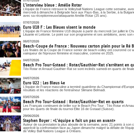
07/07/2026
L’interview bleue : Amélie Rotar
L’équipe de France retrouve la Volleyball Nations League cette semaine, ave
mercredi à dimanche à Belgrade face aux Pays-Bas, à la Serbie, à la Bulgari
avec sa réceptionneuse/attaquante Amélie Rotar (25 ans).
07/07/2026
Euro U18 F : Les Bleues visent le monde
L'équipe de France féminine U18 dispute à partir du mercredi 1er juillet le 
Lituanie et Lettonie. Le point sur son programme et ses ambitions, avec son 
06/07/2026
Beach-Coupe de France : Nouveau carton plein pour le Ré 
Les finales de la Coupe de France senior de beach-volley ont couronné ce
vainqueur de l'épreuve féminine et masculine, comme en 2025.
04/07/2026
Beach Pro Tour-Gstaad : Rotar/Gauthier-Rat s'arrêtent en q
Téo Rotar et Arnaud Gauthier-Rat se sont inclinés samedi en quarts de final
04/07/2026
Euro U22 : Les Bleus 4e
L'équipe de France masculine a terminé quatrième du Championnat d'Europe U
résultats et les réactions de l'entraîneur Slimane Belmadi.
03/07/2026
Beach Pro Tour-Gstaad : Rotar/Gauthier-Rat en quarts
Les Français continuent de briller sur le Beach Pro Tour : Téo Rotar et Arna
pour les quarts de finale du tournoi Elite 16 de Gstaad (Suisse).
29/06/2026
Stephen Boyer : «L’équipe a fait un pas en avant»
Auteur de sa prestation la plus aboutie de la semaine, avec 21 points à son
apprécié la confrontation face au Japon dimanche malgré la défaite de l’équi
de Volley Ball Nations League à Orléans.