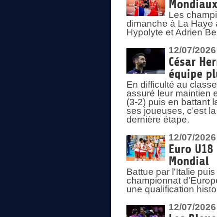
Mondiaux 
Les champi
dimanche à La Haye a
Hypolyte et Adrien Be
12/07/2026
César Her
équipe plu
En difficulté au clas
assuré leur maintien 
(3-2) puis en battant 
ses joueuses, c’est l
dernière étape.
12/07/2026
Euro U18 
Mondial
Battue par l'Italie pu
championnat d'Europe
une qualification his
12/07/2026