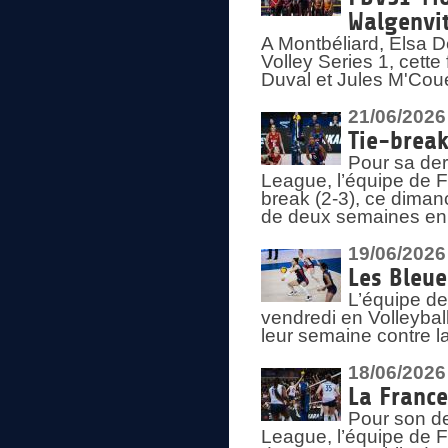
Walgenvit
A Montbéliard, Elsa 
Volley Series 1, cett
Duval et Jules M'Coue
21/06/2026
Tie-break
Pour sa der
League, l’équipe de Fr
break (2-3), ce diman
de deux semaines en
19/06/2026
Les Bleue
L’équipe de
vendredi en Volleybal
leur semaine contre 
18/06/2026
La France
Pour son d
League, l’équipe de Fr