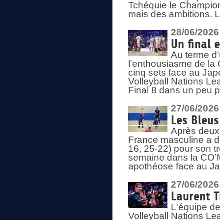
Tchéquie le Champion
mais des ambitions. L
28/06/2026
Un final 
Au terme d'
l'enthousiasme de la 
cinq sets face au Ja
Volleyball Nations Lea
Final 8 dans un peu 
27/06/2026
Les Bleus
Après deux v
France masculine a di
16, 25-22) pour son t
semaine dans la CO’Me
apothéose face au Jap
27/06/2026
Laurent T
L'équipe de
Volleyball Nations Le