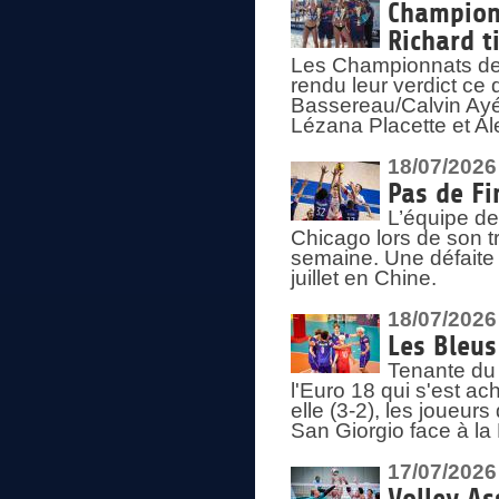
Championn
Richard t
Les Championnats de 
rendu leur verdict ce
Bassereau/Calvin Ayé 
Lézana Placette et Ale
18/07/2026
Pas de Fi
L’équipe de
Chicago lors de son t
semaine. Une défaite q
juillet en Chine.
18/07/2026
Les Bleus
Tenante du 
l'Euro 18 qui s'est ach
elle (3-2), les joueur
San Giorgio face à la
17/07/2026