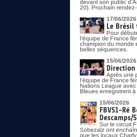
devant son public d’An
20). Prochain rendez-
17/06/2026
Le Brésil
Pour début
l’équipe de France fém
champion du monde en
belles séquences.
15/06/2026
Direction
Après une 
l’équipe de France f
Nations League avec d
Bleues enregistrent à 
15/06/2026
FBVS1-Ré Be
Descamps/S
Sur le circui
Sobezalz ont enchaîn
que les locaux Charl