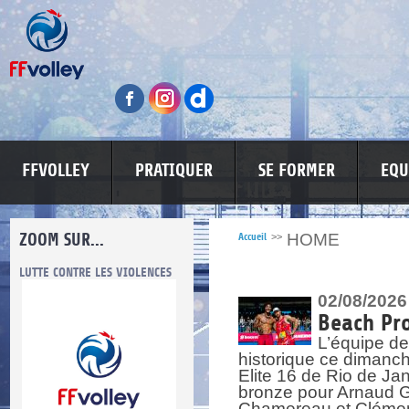
FFVOLLEY
PRATIQUER
SE FORMER
EQU
ZOOM SUR...
HOME
Accueil
>>
LUTTE CONTRE LES VIOLENCES
MA PETITE SPONSO
INFORMATI
02/08/2026
Beach Pro
L’équipe de
historique ce dimanc
Elite 16 de Rio de Ja
bronze pour Arnaud Ga
re.
res.
Chamereau et Clémence