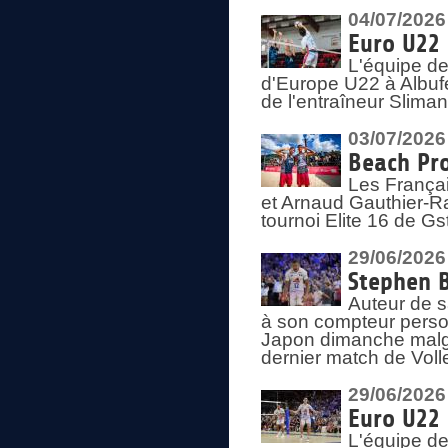
04/07/2026
Euro U22 
L'équipe d
d'Europe U22 à Albufei
de l'entraîneur Slima
03/07/2026
Beach Pro
Les Françai
et Arnaud Gauthier-Rat
tournoi Elite 16 de Gs
29/06/2026
Stephen B
Auteur de s
à son compteur person
Japon dimanche malgré
dernier match de Voll
29/06/2026
Euro U22 
L'équipe de