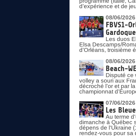
programme (Italie, Ca
d’expérience et de je
08/06/2026
FBVS1-Orl
Gardoque
Les duos E
Elsa Descamps/Roman
d’Orléans, troisième 
08/06/2026
Beach-WEV
Disputé ce 
volley a souri aux Fr
décroché l’or et par 
championnat d’Europ
07/06/2026
Les Bleue
Au terme d'
dimanche à Québec sa
dépens de l'Ukraine (
rendez-vous pour sa 