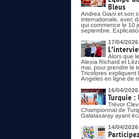
Bleus
Andrea Giani et son st
internationale, avec d
qui commence le 10 ju
septembre. Explicatio
17/04/2026
L’intervi
Alors que le
Alexia Richard et Léz
mai, pour prendre le
Tricolores expliquen
Angeles en ligne de m
16/04/2026
Turquie :
Trévor Clev
Championnat de Turqui
Galatasaray ayant éca
14/04/2026
Participe