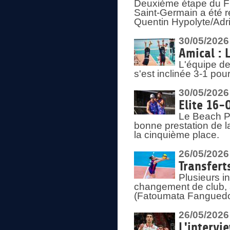
Deuxième étape du F
Saint-Germain a été r
Quentin Hypolyte/Adr
30/05/2026
Amical : 
L'équipe de
s'est inclinée 3-1 po
30/05/2026
Elite 16-
Le Beach Pr
bonne prestation de l
la cinquième place.
26/05/2026
Transfert
Plusieurs i
changement de club, a
(Fatoumata Fanguedo
26/05/2026
L'intervi