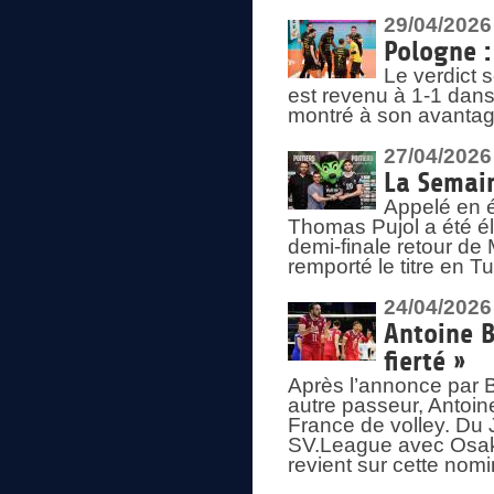
29/04/2026
Pologne : 
Le verdict 
est revenu à 1-1 dans 
montré à son avantage
27/04/2026
La Semain
Appelé en é
Thomas Pujol a été élu
demi-finale retour de
remporté le titre en 
24/04/2026
Antoine B
fierté »
Après l’annonce par Be
autre passeur, Antoine
France de volley. Du 
SV.League avec Osaka
revient sur cette nomi