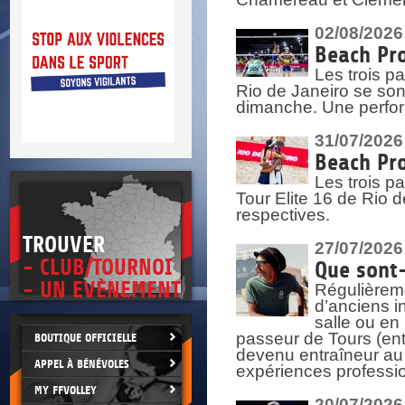
DOCU
et
SITUAT
02/08/2026
Beach Pro
>
 vie.
Les trois pa
érant
Rio de Janeiro se sont
dimanche. Une perform
31/07/2026
Beach Pro
Les trois p
Tour Elite 16 de Rio d
respectives.
TROUVER
27/07/2026
- CLUB/TOURNOI
Que sont-
- UN EVÈNEMENT
Régulièreme
d’anciens i
salle ou en
passeur de Tours (ent
BOUTIQUE OFFICIELLE
devenu entraîneur au
APPEL À BÉNÉVOLES
expériences professio
MY FFVOLLEY
20/07/2026