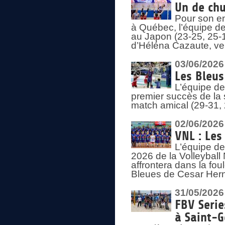
Un de chu
Pour son en
à Québec, l’équipe de
au Japon (23-25, 25-1
d’Héléna Cazaute, ven
03/06/2026
Les Bleus
L’équipe de
premier succès de la s
match amical (29-31, 
02/06/2026
VNL : Les
L’équipe de
2026 de la Volleyball
affrontera dans la fou
Bleues de Cesar Herna
31/05/2026
FBV Serie
à Saint-