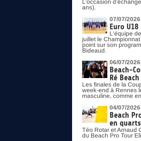
L’occasion d’échange
ans).
07/07/2026
Euro U18 
L'équipe de
juillet le Championnat
point sur son program
Bideaud.
06/07/2026
Beach-Cou
Ré Beach
Les finales de la Cou
week-end à Rennes le
masculine, comme en
04/07/2026
Beach Pro
en quarts
Téo Rotar et Arnaud G
du Beach Pro Tour El