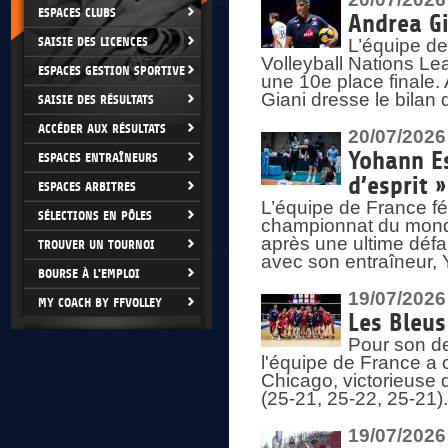
ESPACES CLUBS
Andrea Gi
SAISIE DES LICENCES
L’équipe de
Volleyball Nations Lea
ESPACES GESTION SPORTIVE
une 10e place finale.
Giani dresse le bilan
SAISIE DES RÉSULTATS
ACCÉDER AUX RÉSULTATS
20/07/2026
Yohann Es
ESPACES ENTRAÎNEURS
d’esprit »
ESPACES ARBITRES
L’équipe de France fé
SÉLECTIONS EN PÔLES
championnat du monde
après une ultime défai
TROUVER UN TOURNOI
avec son entraîneur,
BOURSE À L'EMPLOI
19/07/2026
MY COACH BY FFVOLLEY
Les Bleus
Pour son de
l'équipe de France a 
Chicago, victorieuse 
(25-21, 25-22, 25-21)
19/07/2026