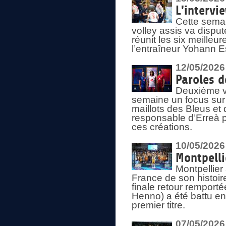
L'intervi
Cette semai
volley assis va disput
réunit les six meille
l’entraîneur Yohann Es
12/05/2026
Paroles d
Deuxième vo
semaine un focus sur 
maillots des Bleus e
responsable d’Erreà p
ces créations.
10/05/2026
Montpelli
Montpellier
France de son histoir
finale retour remporté
Henno) a été battu en
premier titre.
07/05/2026