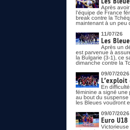
Les Bleue
Après avoir
l’équipe de France fém
break contre la Tchéq
maintenant à un peu d
11/07/26
Les Bleue
Après un dé
est parvenue à assure
la Bulgarie (3-1), ce
dimanche contre la T
09/07/2026
L’exploit
En difficul
féminine a signé une 
au bout du suspense (
les Bleues voudront e
09/07/2026
Euro U18 
Victorieuse