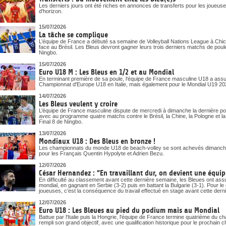
Les derniers jours ont été riches en annonces de transferts pour les joueuses
d’horizon.
15/07/2026
La tâche se complique
L’équipe de France a débuté sa semaine de Volleyball Nations League à Chica
face au Brésil. Les Bleus devront gagner leurs trois derniers matchs de poule
Ningbo.
15/07/2026
Euro U18 M : Les Bleus en 1/2 et au Mondial
En terminant première de sa poule, l'équipe de France masculine U18 a assuré
Championnat d'Europe U18 en Italie, mais également pour le Mondial U19 20
14/07/2026
Les Bleus veulent y croire
L’équipe de France masculine dispute de mercredi à dimanche la dernière pou
avec au programme quatre matchs contre le Brésil, la Chine, la Pologne et la Bu
Final 8 de Ningbo.
13/07/2026
Mondiaux U18 : Des Bleus en bronze !
Les championnats du monde U18 de beach-volley se sont achevés dimanche
pour les Français Quentin Hypolyte et Adrien Bezu.
12/07/2026
César Hernandez : “En travaillant dur, on devient une équipe
En difficulté au classement avant cette dernière semaine, les Bleues ont assur
mondial, en gagnant en Serbie (3-2) puis en battant la Bulgarie (3-1). Pour 
joueuses, c’est la conséquence du travail effectué en stage avant cette dern
12/07/2026
Euro U18 : Les Bleues au pied du podium mais au Mondial
Battue par l'Italie puis la Hongrie, l'équipe de France termine quatrième du
rempli son grand objectif, avec une qualification historique pour le prochai