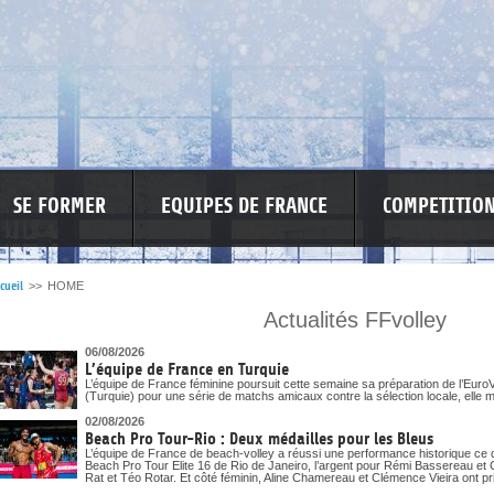
SE FORMER
EQUIPES DE FRANCE
COMPETITIO
cueil
>>
HOME
Actualités FFvolley
SPONSO
INFORMATIONS CORONAVIRUS
06/08/2026
L’équipe de France en Turquie
L’équipe de France féminine poursuit cette semaine sa préparation de l’EuroV
(Turquie) pour une série de matchs amicaux contre la sélection locale, elle m
02/08/2026
Beach Pro Tour-Rio : Deux médailles pour les Bleus
L’équipe de France de beach-volley a réussi une performance historique ce 
Beach Pro Tour Elite 16 de Rio de Janeiro, l’argent pour Rémi Bassereau et 
Rat et Téo Rotar. Et côté féminin, Aline Chamereau et Clémence Vieira ont pri