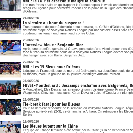
VNL : le CO’Met accessible malgré la canicule
Les très fortes chaleurs qui frappent la France depuis le week-end dernier o
réagir en urgence pour permettre l’accueil de la poule de la Ligue des Nati
d’Orléans.
24/06/2026
La victoire au bout du suspense !
Très heureuse de jouer à domicile cette semaine, au Co’Met d’Orléans, l’éq
deuxième étape de Volleyball Nations League par une victoire assez folle cont
voudront maintenant enchaîner jeudi contre Cuba.
23/06/2026
L'interview bleue : Benjamin Diez
Après une première semaine à Ottawa ponctuée d'une victoire pour trois déf
face à l'Iran sa deuxième poule de la Volleyball Nations League devant son p
d'échanger avec son libéro, Benjamin Diez.
22/06/2026
VNL : Les 15 Bleus pour Orléans
L'équipe de France dispute de mercredi à dimanche sa deuxième poule de la
d'Orléans, avec un groupe de 15 joueurs qu'intègre Antoine Pothron.
21/06/2026
FBVS1-Montbéliard : Descamps enchaîne avec Walgenvitz, D
A Montbéliard, Elsa Descamps a remporté son troisième tournoi France Beach
Walgenwitz. Chez les messieurs, Kéran Duval et Jules M'Couela ont triomph
21/06/2026
Tie-break fatal pour les Bleues
Pour sa dernière rencontre de la semaine en Volleyball Nations League, l’équi
Belgique au tie-break (2-3), ce dimanche, à Ankara. On retrouvera les Ble
Serbie
19/06/2026
Les Bleues butent sur la Chine
L’équipe de France féminine a été battue par la Chine (3-0) ce vendredi en V