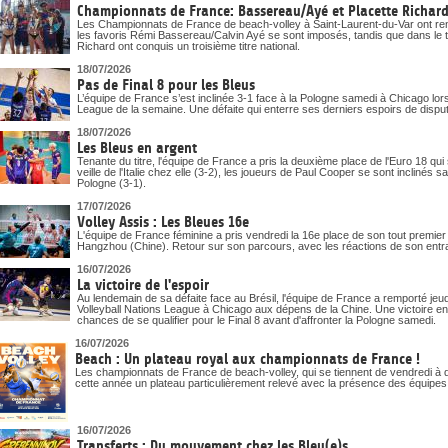
Championnats de France: Bassereau/Ayé et Placette Richard 
Les Championnats de France de beach-volley à Saint-Laurent-du-Var ont ren
les favoris Rémi Bassereau/Calvin Ayé se sont imposés, tandis que dans le t
Richard ont conquis un troisième titre national.
18/07/2026
Pas de Final 8 pour les Bleus
L’équipe de France s’est inclinée 3-1 face à la Pologne samedi à Chicago lor
League de la semaine. Une défaite qui enterre ses derniers espoirs de disputer 
18/07/2026
Les Bleus en argent
Tenante du titre, l'équipe de France a pris la deuxième place de l'Euro 18 qui
veille de l'Italie chez elle (3-2), les joueurs de Paul Cooper se sont inclinés 
Pologne (3-1).
17/07/2026
Volley Assis : Les Bleues 16e
L'équipe de France féminine a pris vendredi la 16e place de son tout premi
Hangzhou (Chine). Retour sur son parcours, avec les réactions de son entr
16/07/2026
La victoire de l'espoir
Au lendemain de sa défaite face au Brésil, l'équipe de France a remporté j
Volleyball Nations League à Chicago aux dépens de la Chine. Une victoire en 
chances de se qualifier pour le Final 8 avant d'affronter la Pologne samedi.
16/07/2026
Beach : Un plateau royal aux championnats de France !
Les championnats de France de beach-volley, qui se tiennent de vendredi à d
cette année un plateau particulièrement relevé avec la présence des équipe
16/07/2026
Transferts : Du mouvement chez les Bleu(e)s