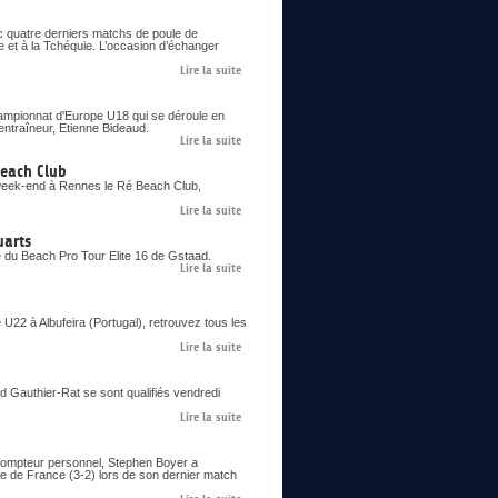
c quatre derniers matchs de poule de
e et à la Tchéquie. L’occasion d’échanger
Lire la suite
Championnat d'Europe U18 qui se déroule en
entraîneur, Etienne Bideaud.
Lire la suite
Beach Club
 week-end à Rennes le Ré Beach Club,
Lire la suite
uarts
e du Beach Pro Tour Elite 16 de Gstaad.
Lire la suite
22 à Albufeira (Portugal), retrouvez tous les
Lire la suite
ud Gauthier-Rat se sont qualifiés vendredi
Lire la suite
 compteur personnel, Stephen Boyer a
pe de France (3-2) lors de son dernier match