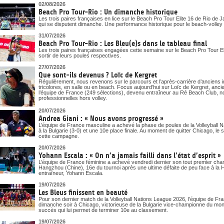
DOCUMENTS UTILES
02/08/2026
SITUATION SANITAIRE
Beach Pro Tour-Rio : Un dimanche historique
COVID-19
Les trois paires françaises en lice sur le Beach Pro Tour Elite 16 de Rio de J
qui se disputent dimanche. Une performance historique pour le beach-volley t
CLIQUEZ ICI
>
31/07/2026
Beach Pro Tour-Rio : Les Bleu(e)s dans le tableau final
Les trois paires françaises engagées cette semaine sur le Beach Pro Tour Eli
sortir de leurs poules respectives.
27/07/2026
Que sont-ils devenus ? Loïc de Kergret
Régulièrement, nous revenons sur le parcours et l’après-carrière d’anciens i
tricolores, en salle ou en beach. Focus aujourd’hui sur Loïc de Kergret, anc
l’équipe de France (249 sélections), devenu entraîneur au Ré Beach Club, n
professionnelles hors volley.
20/07/2026
Andrea Giani : « Nous avons progressé »
L’équipe de France masculine a achevé la phase de poules de la Volleyball 
à la Bulgarie (3-0) et une 10e place finale. Au moment de quitter Chicago, le 
cette campagne.
20/07/2026
Yohann Escala : « On n’a jamais failli dans l’état d’esprit »
L’équipe de France féminine a achevé vendredi dernier son tout premier ch
Hangzhou (Chine), 16e du tournoi après une ultime défaite de peu face à la Ho
entraîneur, Yohann Escala.
19/07/2026
Les Bleus finissent en beauté
Pour son dernier match de la Volleyball Nations League 2026, l'équipe de Fra
dimanche soir à Chicago, victorieuse de la Bulgarie vice-championne du mon
succès qui lui permet de terminer 10e au classement.
19/07/2026