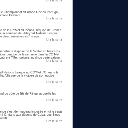
Lire la suite
ie le Championnat d'Europe U22 au Portugal,
limane Belmadi.
Lire la suite
me de la Co'Met d'Orléans, l'équipe de France
e la semaine de Volleyball Nations League.
us de deux semaines à Chicago.
Lire la suite
asculine a disposé de la Serbie en trois sets
ations League de la semaine dans la CO’Met
urent Tillie, toujours invaincu cette saison.
Lire la suite
all Nations League au CO'Met d'Orléans le
ie. A l'issue de la victoire de son équipe
Lire la suite
 du côté de l'île de Ré qui accueille les
Lire la suite
France s'est de nouveau imposée en cinq septs
ne à Orléans aux dépens de Cuba. Les Bleus
Japon.
Lire la suite