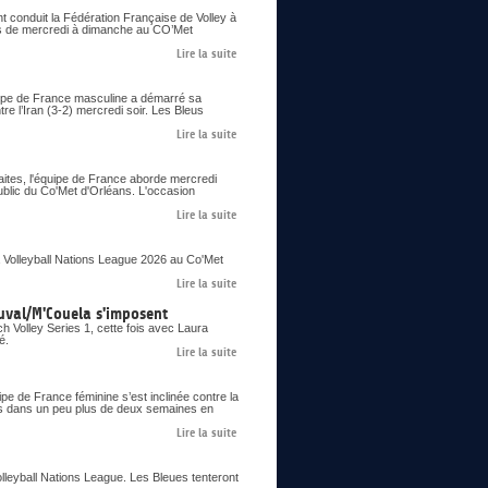
nt conduit la Fédération Française de Volley à
ons de mercredi à dimanche au CO’Met
Lire la suite
uipe de France masculine a démarré sa
re l’Iran (3-2) mercredi soir. Les Bleus
Lire la suite
aites, l'équipe de France aborde mercredi
ublic du Co'Met d'Orléans. L'occasion
Lire la suite
 Volleyball Nations League 2026 au Co'Met
Lire la suite
uval/M'Couela s'imposent
 Volley Series 1, cette fois avec Laura
é.
Lire la suite
pe de France féminine s’est inclinée contre la
ues dans un peu plus de deux semaines en
Lire la suite
olleyball Nations League. Les Bleues tenteront