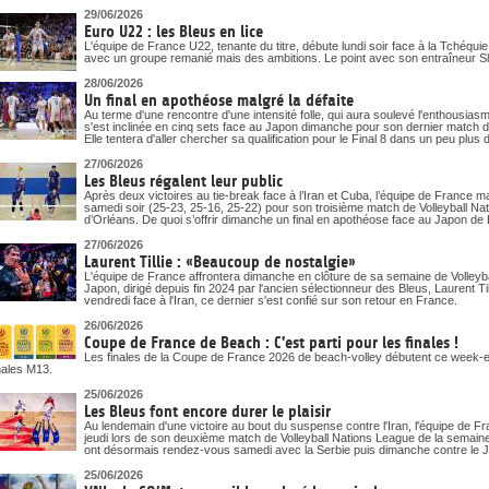
29/06/2026
Euro U22 : les Bleus en lice
L'équipe de France U22, tenante du titre, débute lundi soir face à la Tchéqu
avec un groupe remanié mais des ambitions. Le point avec son entraîneur S
28/06/2026
Un final en apothéose malgré la défaite
Au terme d'une rencontre d'une intensité folle, qui aura soulevé l'enthousias
s'est inclinée en cinq sets face au Japon dimanche pour son dernier match d
Elle tentera d'aller chercher sa qualification pour le Final 8 dans un peu pl
27/06/2026
Les Bleus régalent leur public
Après deux victoires au tie-break face à l’Iran et Cuba, l’équipe de France m
samedi soir (25-23, 25-16, 25-22) pour son troisième match de Volleyball N
d’Orléans. De quoi s’offrir dimanche un final en apothéose face au Japon de La
27/06/2026
Laurent Tillie : «Beaucoup de nostalgie»
L'équipe de France affrontera dimanche en clôture de sa semaine de Volleyb
Japon, dirigé depuis fin 2024 par l'ancien sélectionneur des Bleus, Laurent Till
vendredi face à l'Iran, ce dernier s'est confié sur son retour en France.
26/06/2026
Coupe de France de Beach : C'est parti pour les finales !
Les finales de la Coupe de France 2026 de beach-volley débutent ce week-end
nales M13.
25/06/2026
Les Bleus font encore durer le plaisir
Au lendemain d'une victoire au bout du suspense contre l'Iran, l'équipe de 
jeudi lors de son deuxième match de Volleyball Nations League de la semai
ont désormais rendez-vous samedi avec la Serbie puis dimanche contre le 
25/06/2026