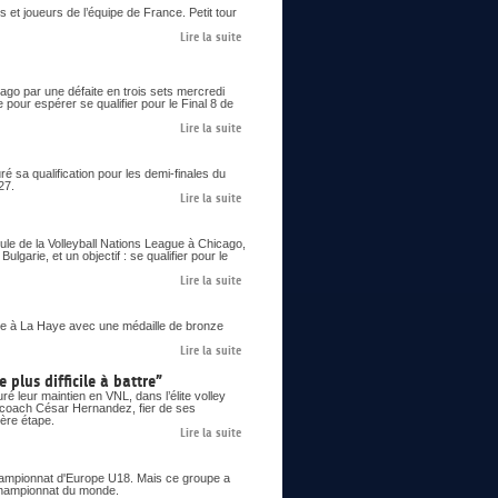
 et joueurs de l’équipe de France. Petit tour
Lire la suite
go par une défaite en trois sets mercredi
 pour espérer se qualifier pour le Final 8 de
Lire la suite
 sa qualification pour les demi-finales du
27.
Lire la suite
le de la Volleyball Nations League à Chicago,
lgarie, et un objectif : se qualifier pour le
Lire la suite
 à La Haye avec une médaille de bronze
Lire la suite
 plus difficile à battre”
é leur maintien en VNL, dans l’élite volley
le coach César Hernandez, fier de ses
ière étape.
Lire la suite
 championnat d'Europe U18. Mais ce groupe a
n championnat du monde.