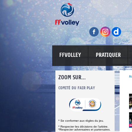
FFVOLLEY
PRATIQUER
ZOOM SUR...
Ac
S
COMITÉ DU FAIR PLAY
LUTTE CONTRE LES VIOLENCES
MA PETITE 
* Se conformer aux règles du jeu.
* Respecter les décisions de l’arbitre.
*Respecter adversaires et partenaires.