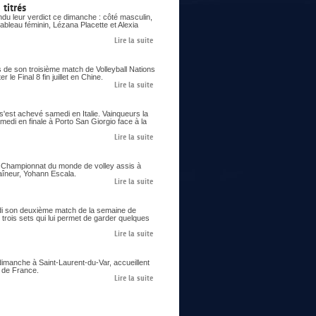
titrés
du leur verdict ce dimanche : côté masculin,
ableau féminin, Lézana Placette et Alexia
Lire la suite
s de son troisième match de Volleyball Nations
le Final 8 fin juillet en Chine.
Lire la suite
 s'est achevé samedi en Italie. Vainqueurs la
samedi en finale à Porto San Giorgio face à la
Lire la suite
er Championnat du monde de volley assis à
aîneur, Yohann Escala.
Lire la suite
eudi son deuxième match de la semaine de
trois sets qui lui permet de garder quelques
Lire la suite
imanche à Saint-Laurent-du-Var, accueillent
s de France.
Lire la suite