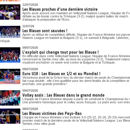
12/07/2026
Les Bleues proches d’une dernière victoire
Après avoir assuré son maintien en Volleyball Nations League, l’équipe de Fr
défaite au tie-break contre la Tchéquie (3-2), malgré quatre balles de match
d’attaquer la préparation de l’Euro.
11/07/26
Les Bleues sont sauvées !
Après un début de compétition difficile, l’équipe de France féminine est parv
Nations League en battant la Bulgarie (3-1), ce samedi à Belgrade. Libérées,
chéquie.
09/07/2026
L’exploit qui change tout pour les Bleues !
En difficulté dans cette Volleyball Nations League, l’équipe de France fémin
renversant la Serbie chez elle, au bout du suspense (3-2). Totalement relan
voudront enchaîner ce week-end contre la Bulgarie et la Tchéquie.
09/07/2026
Euro U18 : Les Bleues en 1/2 et au Mondial !
Victorieuse jeudi de la Grèce lors du dernier match de poule du Championnat
fait coup double : elle s'est qualifiée pour les demi-finales de la compétition
prochain, une grande première !
09/07/2026
Volley assis : Les Bleues dans le grand monde
L'équipe de France féminine dispute à partir de vendredi le Championnat du
Une première historique pour le volley assis français. Le point avec son ent
08/07/2026
Les Bleues victimes des Pays-Bas
L’équipe de France féminine s’est inclinée 3-0 (25-22, 25-18, 25-23) mercr
premier match de la dernière poule de la Volleyball Nations League. Les Bleues,
Serbes chez elles jeudi.