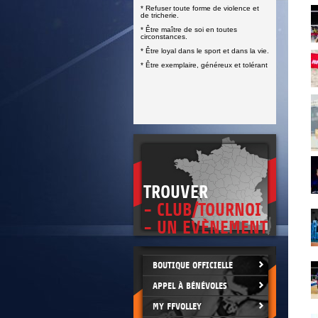
* Refuser toute forme de violence et
de tricherie.
* Être maître de soi en toutes
circonstances.
* Être loyal dans le sport et dans la vie.
* Être exemplaire, généreux et tolérant
TROUVER
- CLUB/TOURNOI
- UN EVÈNEMENT
BOUTIQUE OFFICIELLE
APPEL À BÉNÉVOLES
MY FFVOLLEY