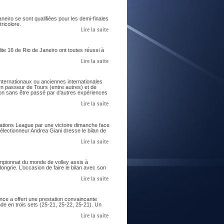
aneiro se sont qualifiées pour les demi-finales
ricolore.
Lire la suite
te 16 de Rio de Janeiro ont toutes réussi à
Lire la suite
nternationaux ou anciennes internationales
ien passeur de Tours (entre autres) et de
on sans être passé par d’autres expériences
Lire la suite
Nations League par une victoire dimanche face
sélectionneur Andrea Giani dresse le bilan de
Lire la suite
ampionnat du monde de volley assis à
ngrie. L’occasion de faire le bilan avec son
Lire la suite
nce a offert une prestation convaincante
de en trois sets (25-21, 25-22, 25-21). Un
Lire la suite