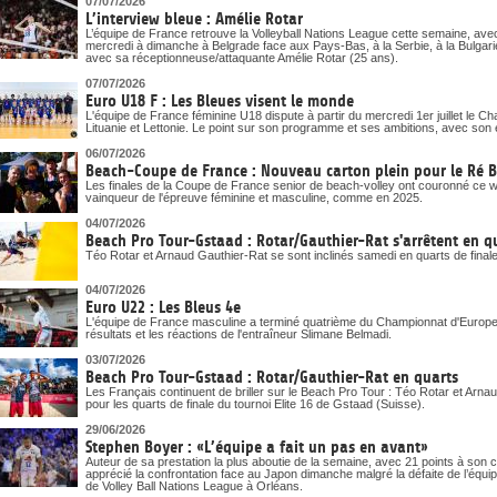
07/07/2026
L’interview bleue : Amélie Rotar
L’équipe de France retrouve la Volleyball Nations League cette semaine, ave
mercredi à dimanche à Belgrade face aux Pays-Bas, à la Serbie, à la Bulgari
avec sa réceptionneuse/attaquante Amélie Rotar (25 ans).
07/07/2026
Euro U18 F : Les Bleues visent le monde
L'équipe de France féminine U18 dispute à partir du mercredi 1er juillet le 
Lituanie et Lettonie. Le point sur son programme et ses ambitions, avec son 
06/07/2026
Beach-Coupe de France : Nouveau carton plein pour le Ré 
Les finales de la Coupe de France senior de beach-volley ont couronné ce
vainqueur de l'épreuve féminine et masculine, comme en 2025.
04/07/2026
Beach Pro Tour-Gstaad : Rotar/Gauthier-Rat s'arrêtent en q
Téo Rotar et Arnaud Gauthier-Rat se sont inclinés samedi en quarts de final
04/07/2026
Euro U22 : Les Bleus 4e
L'équipe de France masculine a terminé quatrième du Championnat d'Europe U
résultats et les réactions de l'entraîneur Slimane Belmadi.
03/07/2026
Beach Pro Tour-Gstaad : Rotar/Gauthier-Rat en quarts
Les Français continuent de briller sur le Beach Pro Tour : Téo Rotar et Arna
pour les quarts de finale du tournoi Elite 16 de Gstaad (Suisse).
29/06/2026
Stephen Boyer : «L’équipe a fait un pas en avant»
Auteur de sa prestation la plus aboutie de la semaine, avec 21 points à son
apprécié la confrontation face au Japon dimanche malgré la défaite de l’équi
de Volley Ball Nations League à Orléans.