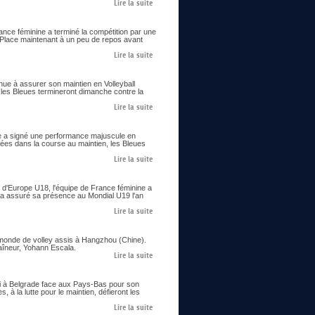
Lire la suite
ance féminine a terminé la compétition par une
. Place maintenant à un peu de repos avant
Lire la suite
enue à assurer son maintien en Volleyball
 les Bleues termineront dimanche contre la
Lire la suite
ine a signé une performance majuscule en
cées dans la course au maintien, les Bleues
Lire la suite
 d'Europe U18, l'équipe de France féminine a
 et a assuré sa présence au Mondial U19 l'an
Lire la suite
 monde de volley assis à Hangzhou (Chine).
raîneur, Yohann Escala.
Lire la suite
edi à Belgrade face aux Pays-Bas pour son
 à la lutte pour le maintien, défieront les
Lire la suite