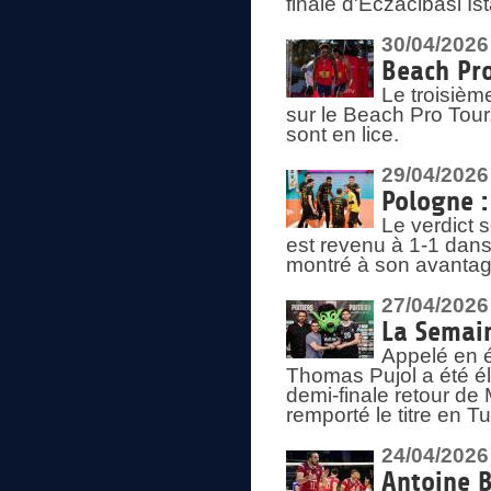
finale d'Eczacibasi Is
30/04/2026
Beach Pro
Le troisième
sur le Beach Pro Tour.
sont en lice.
29/04/2026
Pologne : 
Le verdict 
est revenu à 1-1 dans 
montré à son avantage
27/04/2026
La Semain
Appelé en é
Thomas Pujol a été élu
demi-finale retour de
remporté le titre en 
24/04/2026
Antoine B