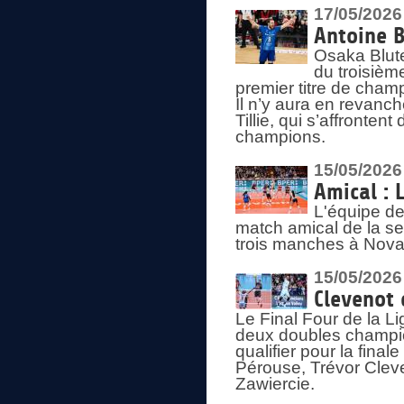
17/05/2026
Antoine B
Osaka Blut
du troisièm
premier titre de champ
Il n’y aura en revanc
Tillie, qui s’affronte
champions.
15/05/2026
Amical : 
L'équipe de
match amical de la sem
trois manches à Nova
15/05/2026
Clevenot 
Le Final Four de la 
deux doubles champio
qualifier pour la final
Pérouse, Trévor Cleve
Zawiercie.