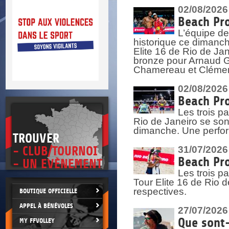
DOCU
et
02/08/2026
SITUAT
Beach Pro
L’équipe de
>
 vie.
historique ce dimanc
érant
Elite 16 de Rio de Ja
bronze pour Arnaud Ga
Chamereau et Clémence
02/08/2026
Beach Pro
Les trois pa
Rio de Janeiro se sont
dimanche. Une perform
TROUVER
- CLUB/TOURNOI
31/07/2026
Beach Pro
- UN EVÈNEMENT
Les trois p
Tour Elite 16 de Rio d
respectives.
BOUTIQUE OFFICIELLE
APPEL À BÉNÉVOLES
27/07/2026
Que sont-
MY FFVOLLEY