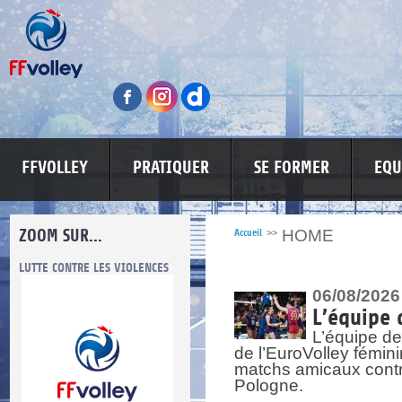
FFVOLLEY
PRATIQUER
SE FORMER
EQU
ZOOM SUR...
HOME
Accueil
>>
LUTTE CONTRE LES VIOLENCES
MA PETITE SPONSO
INFORMATI
06/08/2026
L’équipe 
L’équipe de
de l’EuroVolley fémin
matchs amicaux contre 
Pologne.
re.
res.