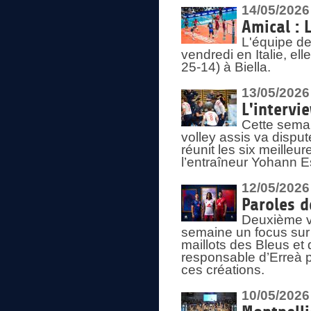
14/05/2026
Amical : 
L'équipe de
vendredi en Italie, ell
25-14) à Biella.
13/05/2026
L'intervi
Cette semai
volley assis va disput
réunit les six meille
l’entraîneur Yohann Es
12/05/2026
Paroles d
Deuxième vo
semaine un focus sur 
maillots des Bleus e
responsable d’Erreà p
ces créations.
10/05/2026