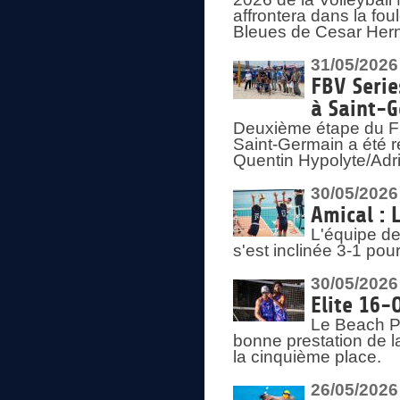
affrontera dans la fou
Bleues de Cesar Herna
31/05/2026
FBV Serie
à Saint-
Deuxième étape du F
Saint-Germain a été r
Quentin Hypolyte/Adr
30/05/2026
Amical : 
L'équipe de
s'est inclinée 3-1 po
30/05/2026
Elite 16-
Le Beach Pr
bonne prestation de l
la cinquième place.
26/05/2026