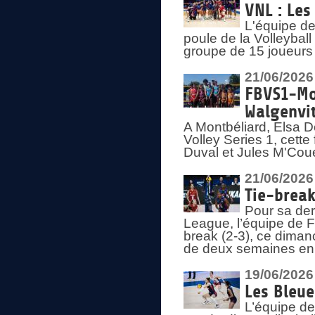
VNL : Les
L'équipe d
poule de la Volleyba
groupe de 15 joueurs 
21/06/2026
FBVS1-Mo
Walgenvit
A Montbéliard, Elsa 
Volley Series 1, cett
Duval et Jules M'Coue
21/06/2026
Tie-break
Pour sa der
League, l’équipe de Fr
break (2-3), ce diman
de deux semaines en
19/06/2026
Les Bleue
L’équipe de