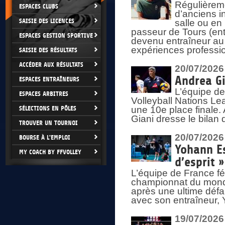
Régulièreme
ESPACES CLUBS
d’anciens i
SAISIE DES LICENCES
salle ou en
passeur de Tours (ent
ESPACES GESTION SPORTIVE
devenu entraîneur au
expériences professio
SAISIE DES RÉSULTATS
ACCÉDER AUX RÉSULTATS
20/07/2026
Andrea Gi
ESPACES ENTRAÎNEURS
L’équipe de
ESPACES ARBITRES
Volleyball Nations Lea
SÉLECTIONS EN PÔLES
une 10e place finale.
Giani dresse le bilan
TROUVER UN TOURNOI
20/07/2026
BOURSE À L'EMPLOI
Yohann Es
MY COACH BY FFVOLLEY
d’esprit »
L’équipe de France fé
championnat du monde
après une ultime défai
avec son entraîneur,
19/07/2026