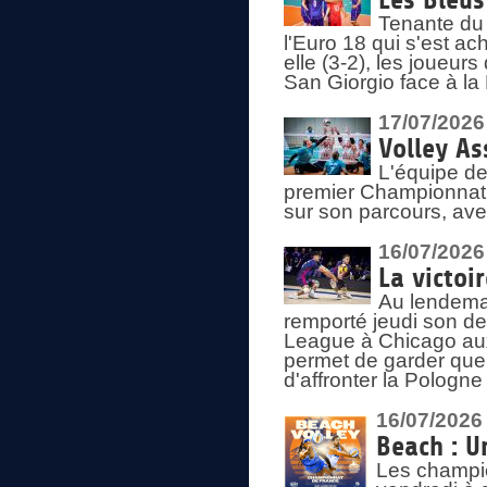
Les Bleus
Tenante du 
l'Euro 18 qui s'est ach
elle (3-2), les joueur
San Giorgio face à la
17/07/2026
Volley As
L'équipe de
premier Championnat 
sur son parcours, ave
16/07/2026
La victoir
Au lendemai
remporté jeudi son d
League à Chicago aux 
permet de garder quel
d'affronter la Pologn
16/07/2026
Beach : U
Les champio