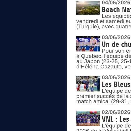
04/06/2026
Beach Nat
Les équipe
vendredi et samedi su
(Turquie), avec quatr
03/06/2026
Un de chu
Pour son en
à Québec, l’équipe de
au Japon (23-25, 25-1
d’Héléna Cazaute, ven
03/06/2026
Les Bleus
L’équipe de
premier succès de la s
match amical (29-31, 
02/06/2026
VNL : Les
L’équipe de
2026 de la Volleyball