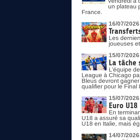
vendredi à 
un plateau 
France.
16/07/2026
Transfert
Les dernier
joueuses et
15/07/2026
La tâche 
L’équipe de
League à Chicago par 
Bleus devront gagner 
qualifier pour le Fina
15/07/2026
Euro U18 
En terminan
U18 a assuré sa quali
U18 en Italie, mais é
14/07/2026