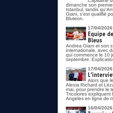
Capitaine d
dimanche son premier
Istanbul, tandis qu'An
Giani, s'est qualifié
Bluteon.
17/04/2026
Equipe de
Bleus
Andrea Giani et son st
internationale, avec d
qui commence le 10 ju
septembre. Explicatio
17/04/2026
L’intervi
Alors que le
Alexia Richard et Léz
mai, pour prendre le
Tricolores expliquen
Angeles en ligne de m
16/04/2026