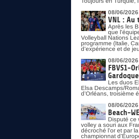
Toujours en Turquie, 
08/06/2026
VNL : Au 
Après les 
que l’équip
Volleyball Nations L
programme (Italie, Ca
d’expérience et de je
08/06/2026
FBVS1-Orl
Gardoque
Les duos E
Elsa Descamps/Roman
d’Orléans, troisième 
08/06/2026
Beach-WEV
Disputé ce 
volley a souri aux Fr
décroché l’or et par 
championnat d’Europ