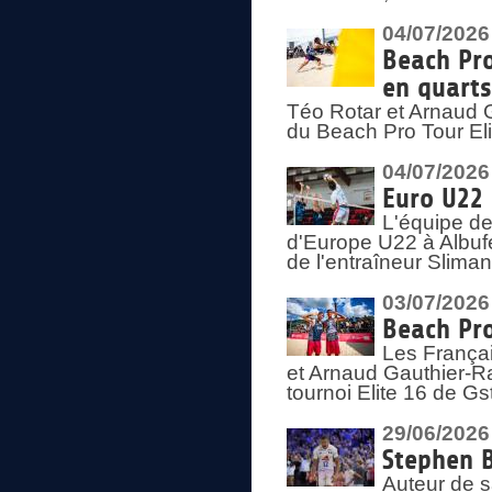
04/07/2026
Beach Pro
en quarts
Téo Rotar et Arnaud G
du Beach Pro Tour El
04/07/2026
Euro U22 
L'équipe d
d'Europe U22 à Albufei
de l'entraîneur Slima
03/07/2026
Beach Pro
Les Françai
et Arnaud Gauthier-Rat
tournoi Elite 16 de Gs
29/06/2026
Stephen B
Auteur de s