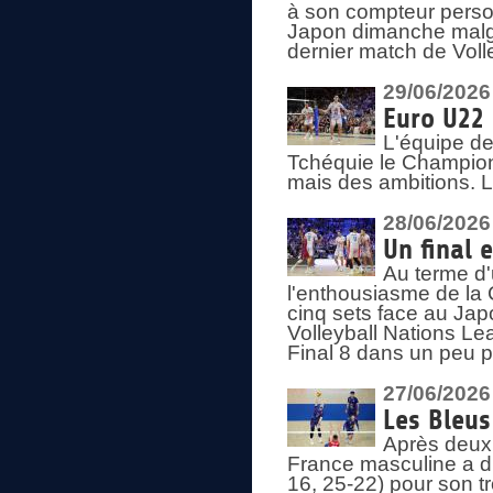
à son compteur person
Japon dimanche malgré
dernier match de Voll
29/06/2026
Euro U22 
L'équipe de
Tchéquie le Champion
mais des ambitions. L
28/06/2026
Un final 
Au terme d'
l'enthousiasme de la 
cinq sets face au Ja
Volleyball Nations Lea
Final 8 dans un peu 
27/06/2026
Les Bleus
Après deux v
France masculine a di
16, 25-22) pour son t