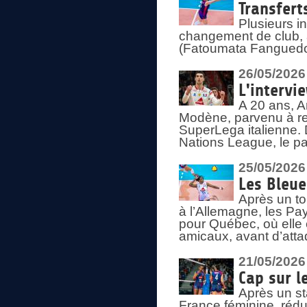
Transfert
Plusieurs i
changement de club, a
(Fatoumata Fanguedo
26/05/2026
L'intervi
A 20 ans, A
Modène, parvenu à re
SuperLega italienne. 
Nations League, le pas
25/05/2026
Les Bleu
Après un to
à l’Allemagne, les Pay
pour Québec, où elle
amicaux, avant d’atta
21/05/2026
Cap sur l
Après un st
France féminine, rédu