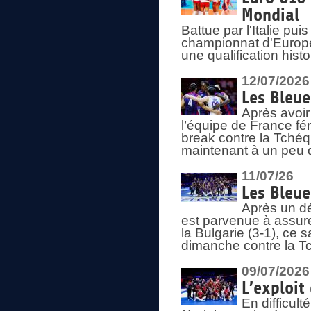
Mondial
Battue par l'Italie pu
championnat d'Europe
une qualification his
12/07/2026
Les Bleue
Après avoir
l’équipe de France fém
break contre la Tchéq
maintenant à un peu d
11/07/26
Les Bleue
Après un dé
est parvenue à assure
la Bulgarie (3-1), ce
dimanche contre la T
09/07/2026
L’exploit
En difficul