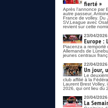
fierté »
Après l’annonce par Be
autre passeur, Antoine
France de volley. Du 
SV.League avec Osaka
revient sur cette nomi
23/04/2026
Europe : 
Piacenza a remporté 
Allemands de Lüneburg
jeunes centraux franç
22/04/2026
Un jour, 
Le deuxième
club affilié à la Fédér
Laurent Brest Volley,
2026, qui ont lieu du 
20/04/2026
La Semain