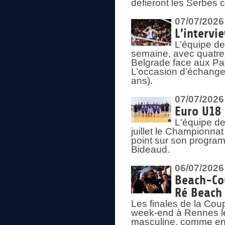
défieront les Serbes c
07/07/2026
L’intervi
L’équipe de
semaine, avec quatre
Belgrade face aux Pays
L’occasion d’échange
ans).
07/07/2026
Euro U18 
L'équipe de
juillet le Championnat
point sur son program
Bideaud.
06/07/2026
Beach-Cou
Ré Beach
Les finales de la Cou
week-end à Rennes le
masculine, comme en