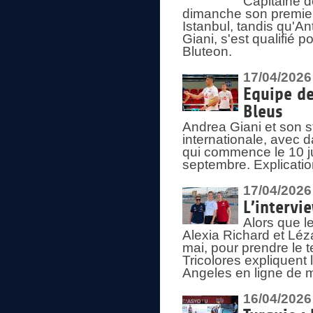
Capitaine d
dimanche son premier
Istanbul, tandis qu'An
Giani, s'est qualifié
Bluteon.
17/04/2026
Equipe de
Bleus
Andrea Giani et son st
internationale, avec d
qui commence le 10 ju
septembre. Explicatio
17/04/2026
L’intervi
Alors que le
Alexia Richard et Léz
mai, pour prendre le
Tricolores expliquen
Angeles en ligne de m
16/04/2026