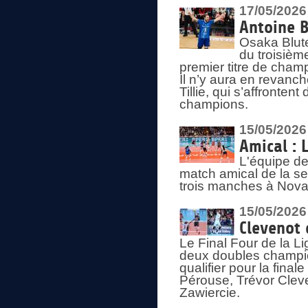
17/05/2026
Antoine B
Osaka Blut
du troisièm
premier titre de champ
Il n’y aura en revanc
Tillie, qui s’affronte
champions.
15/05/2026
Amical : 
L'équipe de
match amical de la sem
trois manches à Nova
15/05/2026
Clevenot 
Le Final Four de la 
deux doubles champio
qualifier pour la final
Pérouse, Trévor Cleve
Zawiercie.