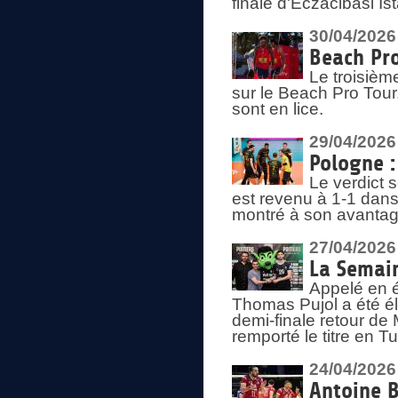
finale d'Eczacibasi Is
30/04/2026
Beach Pro
Le troisième
sur le Beach Pro Tour.
sont en lice.
29/04/2026
Pologne : 
Le verdict 
est revenu à 1-1 dans 
montré à son avantage
27/04/2026
La Semain
Appelé en é
Thomas Pujol a été élu
demi-finale retour de
remporté le titre en 
24/04/2026
Antoine B