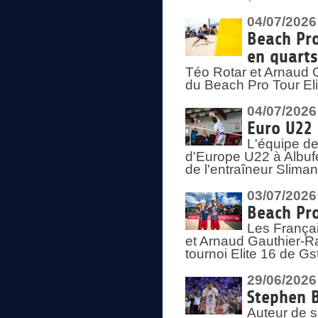
04/07/2026
Beach Pro
en quarts
Téo Rotar et Arnaud G
du Beach Pro Tour El
04/07/2026
Euro U22 
L'équipe d
d'Europe U22 à Albufei
de l'entraîneur Slima
03/07/2026
Beach Pro
Les Françai
et Arnaud Gauthier-Rat
tournoi Elite 16 de Gs
29/06/2026
Stephen B
Auteur de s