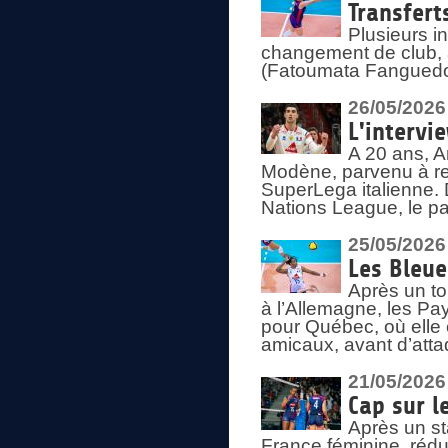
Transfert
Plusieurs i
changement de club, a
(Fatoumata Fanguedo
26/05/2026
L'intervi
A 20 ans, A
Modène, parvenu à re
SuperLega italienne. 
Nations League, le pas
25/05/2026
Les Bleu
Après un to
à l’Allemagne, les Pay
pour Québec, où elle
amicaux, avant d’atta
21/05/2026
Cap sur l
Après un st
France féminine, rédu