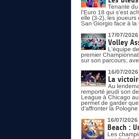
Les Bleus
Tenante du 
l'Euro 18 qui s'est ach
elle (3-2), les joueur
San Giorgio face à la
17/07/2026
Volley As
L'équipe de
premier Championnat 
sur son parcours, ave
16/07/2026
La victoir
Au lendemai
remporté jeudi son d
League à Chicago aux 
permet de garder quel
d'affronter la Pologn
16/07/2026
Beach : U
Les champio