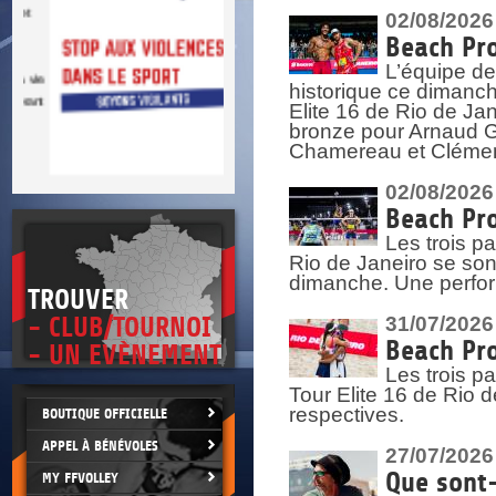
DOCU
et
02/08/2026
SITUAT
Beach Pro
L’équipe de
>
 vie.
historique ce dimanc
érant
Elite 16 de Rio de Ja
bronze pour Arnaud Ga
Chamereau et Clémence
02/08/2026
Beach Pro
Les trois pa
Rio de Janeiro se sont
dimanche. Une perform
TROUVER
- CLUB/TOURNOI
31/07/2026
Beach Pro
- UN EVÈNEMENT
Les trois p
Tour Elite 16 de Rio d
respectives.
BOUTIQUE OFFICIELLE
APPEL À BÉNÉVOLES
27/07/2026
Que sont-
MY FFVOLLEY