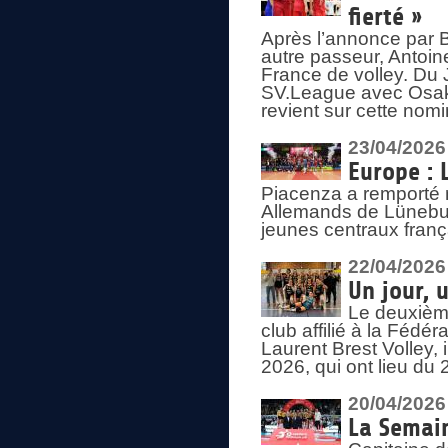
fierté »
Après l’annonce par Be
autre passeur, Antoine
France de volley. Du 
SV.League avec Osaka
revient sur cette nomi
23/04/2026
Europe : 
Piacenza a remporté 
Allemands de Lüneburg
jeunes centraux franç
22/04/2026
Un jour, 
Le deuxième
club affilié à la Fédér
Laurent Brest Volley,
2026, qui ont lieu du 
20/04/2026
La Semain