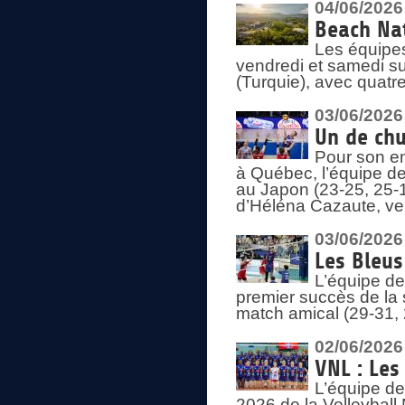
04/06/2026
Beach Nat
Les équipe
vendredi et samedi su
(Turquie), avec quatr
03/06/2026
Un de chu
Pour son en
à Québec, l’équipe de
au Japon (23-25, 25-1
d’Héléna Cazaute, ven
03/06/2026
Les Bleus
L’équipe de
premier succès de la s
match amical (29-31, 
02/06/2026
VNL : Les
L’équipe de
2026 de la Volleyball