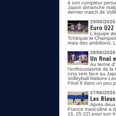
à son compteur person
Japon dimanche malgré
dernier match de Voll
29/06/2026
Euro U22 
L'équipe de
Tchéquie le Champion
mais des ambitions. L
28/06/2026
Un final 
Au terme d'
l'enthousiasme de la 
cinq sets face au Ja
Volleyball Nations Lea
Final 8 dans un peu 
27/06/2026
Les Bleus
Après deux v
France masculine a di
16, 25-22) pour son t