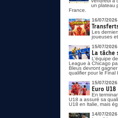
vendredi à 
un plateau 
France.
16/07/2026
Transfert
Les dernier
joueuses et
15/07/2026
La tâche 
L’équipe de
League à Chicago par 
Bleus devront gagner 
qualifier pour le Fina
15/07/2026
Euro U18 
En terminan
U18 a assuré sa quali
U18 en Italie, mais é
14/07/2026