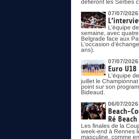
défieront les Serbes c
07/07/2026
L’intervi
L’équipe de
semaine, avec quatre
Belgrade face aux Pays
L’occasion d’échange
ans).
07/07/2026
Euro U18 
L'équipe de
juillet le Championnat
point sur son program
Bideaud.
06/07/2026
Beach-Cou
Ré Beach
Les finales de la Cou
week-end à Rennes le
masculine, comme en