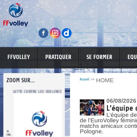
FFVOLLEY
PRATIQUER
SE FORMER
EQU
ZOOM SUR...
HOME
Accueil
>>
LUTTE CONTRE LES VIOLENCES
MA PETITE SPONSO
INFORMATI
06/08/2026
L’équipe 
L’équipe de
de l’EuroVolley fémin
matchs amicaux contre 
Pologne.
re.
res.