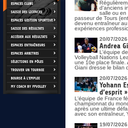
Régulièreme
ESPACES CLUBS
d’anciens i
SAISIE DES LICENCES
salle ou en
passeur de Tours (ent
ESPACES GESTION SPORTIVE
devenu entraîneur au
expériences professio
SAISIE DES RÉSULTATS
ACCÉDER AUX RÉSULTATS
20/07/2026
Andrea Gi
ESPACES ENTRAÎNEURS
L’équipe de
ESPACES ARBITRES
Volleyball Nations Lea
SÉLECTIONS EN PÔLES
une 10e place finale.
Giani dresse le bilan
TROUVER UN TOURNOI
20/07/2026
BOURSE À L'EMPLOI
Yohann Es
MY COACH BY FFVOLLEY
d’esprit »
L’équipe de France fé
championnat du monde
après une ultime défai
avec son entraîneur,
19/07/2026