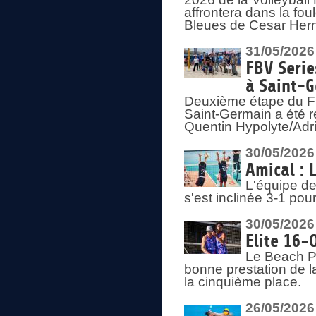
affrontera dans la fou
Bleues de Cesar Herna
31/05/2026
FBV Serie
à Saint-
Deuxième étape du F
Saint-Germain a été r
Quentin Hypolyte/Adr
30/05/2026
Amical : 
L'équipe de
s'est inclinée 3-1 po
30/05/2026
Elite 16-
Le Beach Pr
bonne prestation de l
la cinquième place.
26/05/2026