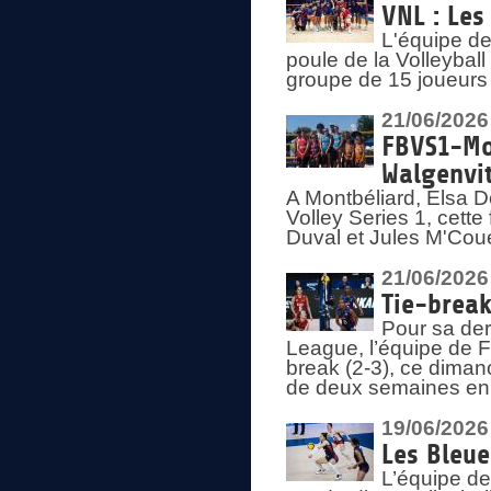
VNL : Les
L'équipe d
poule de la Volleyba
groupe de 15 joueurs 
21/06/2026
FBVS1-Mo
Walgenvit
A Montbéliard, Elsa 
Volley Series 1, cett
Duval et Jules M'Coue
21/06/2026
Tie-break
Pour sa der
League, l’équipe de Fr
break (2-3), ce diman
de deux semaines en
19/06/2026
Les Bleue
L’équipe de