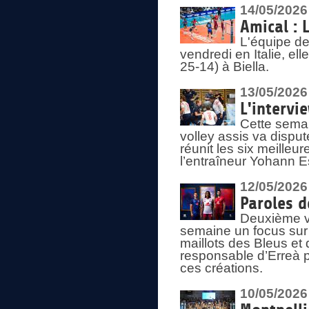
14/05/2026
Amical : 
L'équipe de
vendredi en Italie, ell
25-14) à Biella.
13/05/2026
L'intervi
Cette semai
volley assis va disput
réunit les six meille
l’entraîneur Yohann Es
12/05/2026
Paroles d
Deuxième vo
semaine un focus sur 
maillots des Bleus e
responsable d’Erreà p
ces créations.
10/05/2026