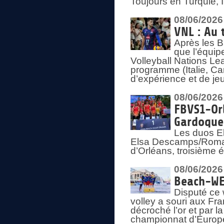
Toujours en Turquie, 
08/06/2026
VNL : Au 
Après les 
que l’équip
Volleyball Nations L
programme (Italie, Ca
d’expérience et de je
08/06/2026
FBVS1-Orl
Gardoque
Les duos E
Elsa Descamps/Roman
d’Orléans, troisième 
08/06/2026
Beach-WEV
Disputé ce 
volley a souri aux Fr
décroché l’or et par 
championnat d’Europ