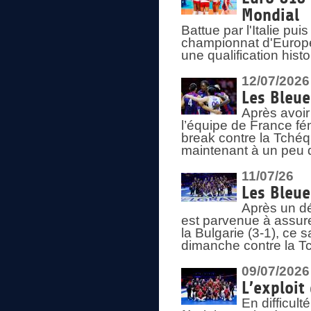
Mondial
Battue par l'Italie pu
championnat d'Europe
une qualification his
12/07/2026
Les Bleue
Après avoir
l’équipe de France fém
break contre la Tchéq
maintenant à un peu d
11/07/26
Les Bleue
Après un dé
est parvenue à assure
la Bulgarie (3-1), ce
dimanche contre la T
09/07/2026
L’exploit
En difficul