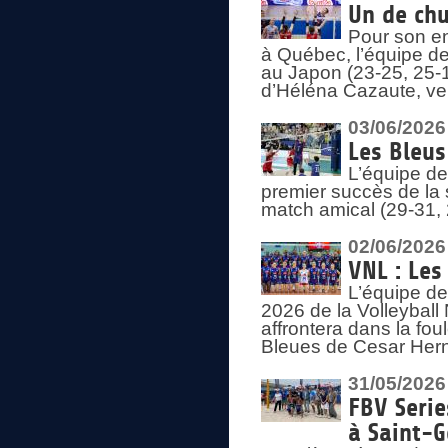
Un de chu
Pour son en
à Québec, l’équipe de
au Japon (23-25, 25-1
d’Héléna Cazaute, ven
03/06/2026
Les Bleus
L’équipe de
premier succès de la s
match amical (29-31, 
02/06/2026
VNL : Les
L’équipe de
2026 de la Volleyball
affrontera dans la fou
Bleues de Cesar Herna
31/05/2026
FBV Serie
à Saint-