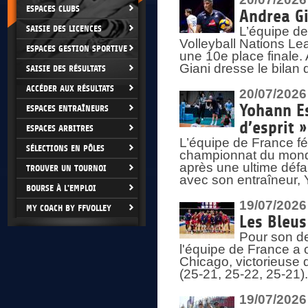
ESPACES CLUBS
Andrea Gi
SAISIE DES LICENCES
L’équipe de
Volleyball Nations Lea
ESPACES GESTION SPORTIVE
une 10e place finale.
Giani dresse le bilan
SAISIE DES RÉSULTATS
ACCÉDER AUX RÉSULTATS
20/07/2026
Yohann Es
ESPACES ENTRAÎNEURS
d’esprit »
ESPACES ARBITRES
L’équipe de France fé
SÉLECTIONS EN PÔLES
championnat du monde
après une ultime défai
TROUVER UN TOURNOI
avec son entraîneur,
BOURSE À L'EMPLOI
19/07/2026
MY COACH BY FFVOLLEY
Les Bleus
Pour son de
l'équipe de France a 
Chicago, victorieuse 
(25-21, 25-22, 25-21)
19/07/2026