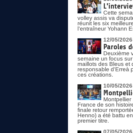
L'intervi
Cette semai
volley assis va disput
réunit les six meille
l’entraîneur Yohann Es
12/05/2026
Paroles d
Deuxième vo
semaine un focus sur 
maillots des Bleus e
responsable d’Erreà p
ces créations.
10/05/2026
Montpelli
Montpellier
France de son histoir
finale retour remporté
Henno) a été battu en
premier titre.
07/05/2026