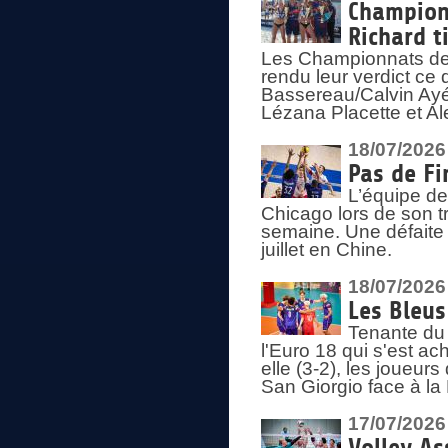
Championn
Richard t
Les Championnats de 
rendu leur verdict ce
Bassereau/Calvin Ayé 
Lézana Placette et Ale
18/07/2026
Pas de Fi
L’équipe de
Chicago lors de son t
semaine. Une défaite q
juillet en Chine.
18/07/2026
Les Bleus
Tenante du 
l'Euro 18 qui s'est ach
elle (3-2), les joueur
San Giorgio face à la
17/07/2026