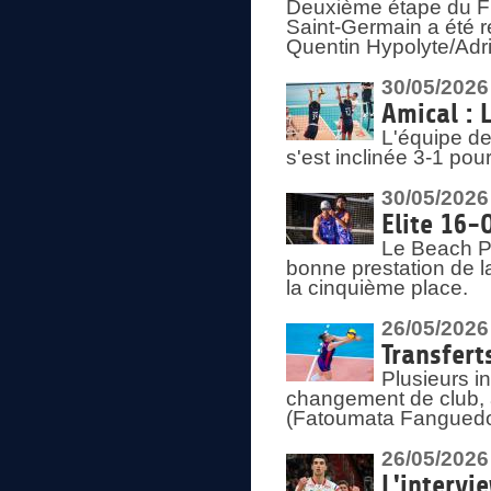
Deuxième étape du F
Saint-Germain a été r
Quentin Hypolyte/Adr
30/05/2026
Amical : 
L'équipe de
s'est inclinée 3-1 po
30/05/2026
Elite 16-
Le Beach Pr
bonne prestation de l
la cinquième place.
26/05/2026
Transfert
Plusieurs i
changement de club, a
(Fatoumata Fanguedo
26/05/2026
L'intervi