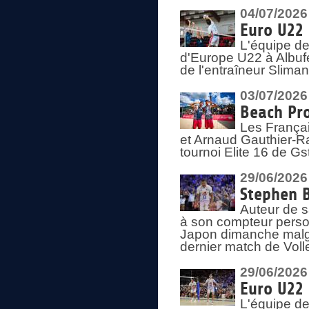
04/07/2026
Euro U22 
L'équipe d
d'Europe U22 à Albufei
de l'entraîneur Slima
03/07/2026
Beach Pro
Les Françai
et Arnaud Gauthier-Rat
tournoi Elite 16 de Gs
29/06/2026
Stephen B
Auteur de s
à son compteur person
Japon dimanche malgré
dernier match de Voll
29/06/2026
Euro U22 
L'équipe de