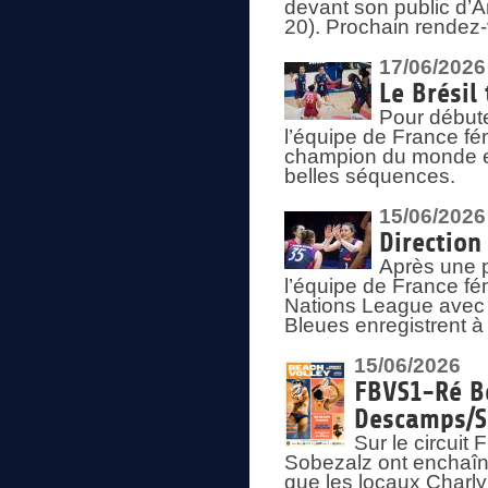
devant son public d’An
20). Prochain rendez-
17/06/2026
Le Brésil
Pour début
l’équipe de France fém
champion du monde en
belles séquences.
15/06/2026
Direction
Après une 
l’équipe de France f
Nations League avec d
Bleues enregistrent à 
15/06/2026
FBVS1-Ré Be
Descamps/S
Sur le circui
Sobezalz ont enchaîn
que les locaux Charl