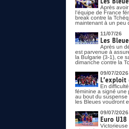
Les Bleue
Après avoir
l’équipe de France fém
break contre la Tchéq
maintenant à un peu d
11/07/26
Les Bleue
Après un dé
est parvenue à assure
la Bulgarie (3-1), ce
dimanche contre la T
09/07/2026
L’exploit
En difficul
féminine a signé une 
au bout du suspense (
les Bleues voudront e
09/07/2026
Euro U18 
Victorieuse