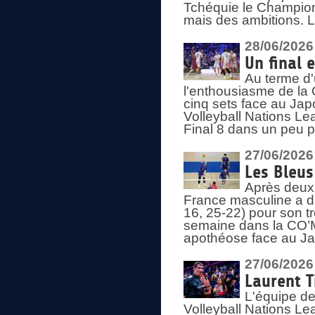
Tchéquie le Champion
mais des ambitions. L
28/06/2026
Un final 
Au terme d'
l'enthousiasme de la 
cinq sets face au Ja
Volleyball Nations Lea
Final 8 dans un peu 
27/06/2026
Les Bleus
Après deux v
France masculine a di
16, 25-22) pour son t
semaine dans la CO’Me
apothéose face au Jap
27/06/2026
Laurent T
L'équipe de
Volleyball Nations Le