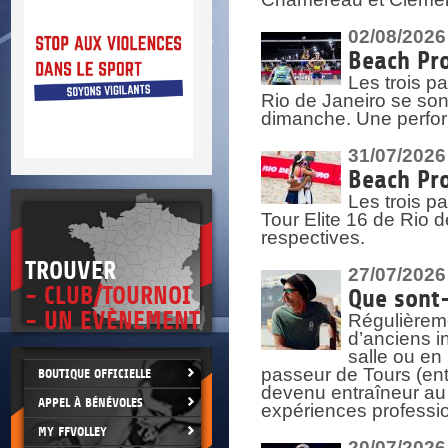
DOCU
et
SITUAT
02/08/2026
Beach Pro
>
 vie.
Les trois pa
érant
Rio de Janeiro se sont
dimanche. Une perform
31/07/2026
Beach Pro
Les trois p
Tour Elite 16 de Rio d
respectives.
TROUVER
27/07/2026
- CLUB/TOURNOI
Que sont-
- UN EVÈNEMENT
Régulièreme
d’anciens i
salle ou en
passeur de Tours (ent
BOUTIQUE OFFICIELLE
devenu entraîneur au
APPEL À BÉNÉVOLES
expériences professio
MY FFVOLLEY
20/07/2026