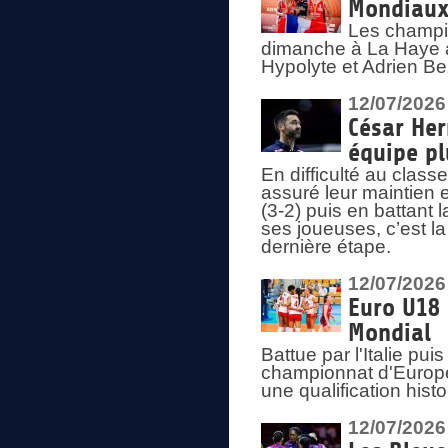
Mondiaux 
Les champi
dimanche à La Haye a
Hypolyte et Adrien Be
12/07/2026
César Her
équipe plu
En difficulté au clas
assuré leur maintien 
(3-2) puis en battant 
ses joueuses, c’est l
dernière étape.
12/07/2026
Euro U18 
Mondial
Battue par l'Italie pu
championnat d'Europe
une qualification his
12/07/2026