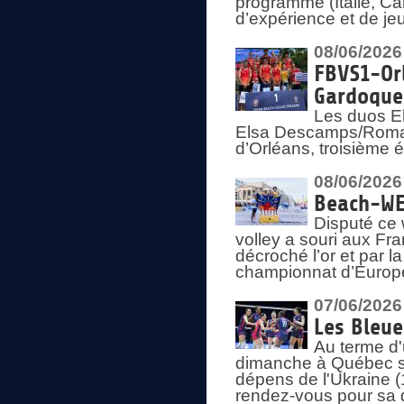
programme (Italie, Ca
d’expérience et de je
08/06/2026
FBVS1-Orl
Gardoque
Les duos E
Elsa Descamps/Roman
d’Orléans, troisième 
08/06/2026
Beach-WEV
Disputé ce 
volley a souri aux Fr
décroché l’or et par 
championnat d’Europ
07/06/2026
Les Bleue
Au terme d'
dimanche à Québec sa
dépens de l'Ukraine (
rendez-vous pour sa 