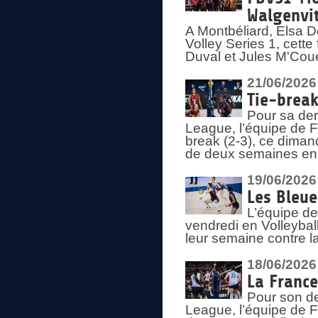
Walgenvit
A Montbéliard, Elsa 
Volley Series 1, cett
Duval et Jules M'Coue
21/06/2026
Tie-break
Pour sa der
League, l’équipe de Fr
break (2-3), ce diman
de deux semaines en
19/06/2026
Les Bleue
L’équipe de
vendredi en Volleybal
leur semaine contre 
18/06/2026
La France
Pour son d
League, l’équipe de Fr