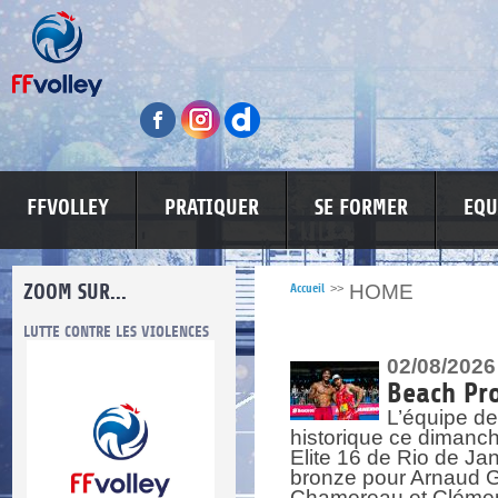
FFVOLLEY
PRATIQUER
SE FORMER
EQU
ZOOM SUR...
HOME
Accueil
>>
LUTTE CONTRE LES VIOLENCES
MA PETITE SPONSO
INFORMATI
02/08/2026
Beach Pro
L’équipe de
historique ce dimanc
Elite 16 de Rio de Ja
bronze pour Arnaud Ga
re.
res.
Chamereau et Clémence