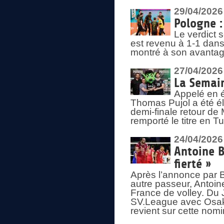
29/04/2026
Pologne : 
Le verdict 
est revenu à 1-1 dans 
montré à son avantage
27/04/2026
La Semain
Appelé en é
Thomas Pujol a été élu
demi-finale retour de
remporté le titre en 
24/04/2026
Antoine B
fierté »
Après l’annonce par Be
autre passeur, Antoine
France de volley. Du 
SV.League avec Osaka
revient sur cette nomi