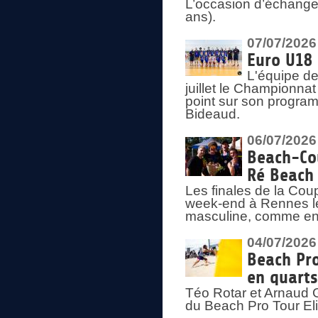
L’occasion d’échange
ans).
07/07/2026
Euro U18 
L'équipe de
juillet le Championnat
point sur son program
Bideaud.
06/07/2026
Beach-Cou
Ré Beach
Les finales de la Cou
week-end à Rennes le
masculine, comme en
04/07/2026
Beach Pro
en quarts
Téo Rotar et Arnaud G
du Beach Pro Tour El