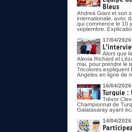
Bleus
Andrea Giani et son st
internationale, avec d
qui commence le 10 ju
septembre. Explicatio
17/04/2026
L’intervi
Alors que le
Alexia Richard et Léz
mai, pour prendre le
Tricolores expliquen
Angeles en ligne de m
16/04/2026
Turquie :
Trévor Clev
Championnat de Turqui
Galatasaray ayant éca
14/04/2026
Participe