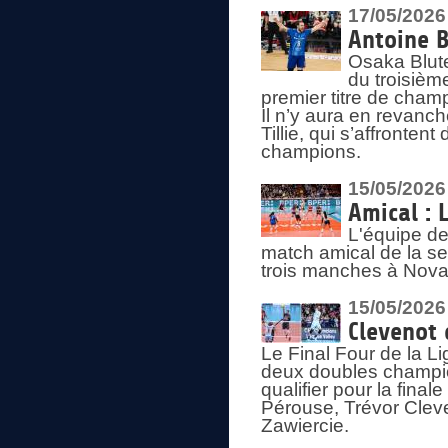
17/05/2026
Antoine B
Osaka Blut
du troisièm
premier titre de champ
Il n’y aura en revanc
Tillie, qui s’affronte
champions.
15/05/2026
Amical : 
L'équipe de
match amical de la sem
trois manches à Nova
15/05/2026
Clevenot 
Le Final Four de la 
deux doubles champio
qualifier pour la final
Pérouse, Trévor Cleve
Zawiercie.