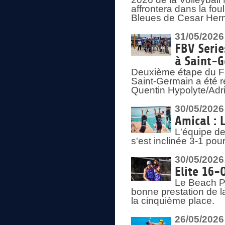
affrontera dans la fou
Bleues de Cesar Herna
31/05/2026
FBV Serie
à Saint-
Deuxième étape du F
Saint-Germain a été r
Quentin Hypolyte/Adr
30/05/2026
Amical : 
L'équipe de
s'est inclinée 3-1 po
30/05/2026
Elite 16-
Le Beach Pr
bonne prestation de l
la cinquième place.
26/05/2026