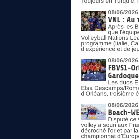
Toujours en Turquie, 
08/06/2026
VNL : Au 
Après les 
que l’équip
Volleyball Nations L
programme (Italie, Ca
d’expérience et de je
08/06/2026
FBVS1-Orl
Gardoque
Les duos E
Elsa Descamps/Roman
d’Orléans, troisième 
08/06/2026
Beach-WEV
Disputé ce 
volley a souri aux Fr
décroché l’or et par 
championnat d’Europ