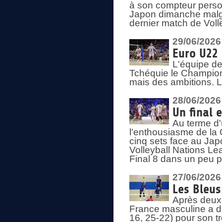
à son compteur person
Japon dimanche malgré
dernier match de Voll
29/06/2026
Euro U22 
L'équipe de
Tchéquie le Champion
mais des ambitions. L
28/06/2026
Un final 
Au terme d'
l'enthousiasme de la 
cinq sets face au Ja
Volleyball Nations Lea
Final 8 dans un peu 
27/06/2026
Les Bleus
Après deux v
France masculine a di
16, 25-22) pour son t