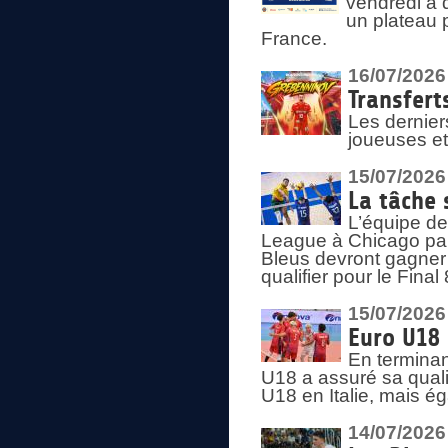
vendredi à 
un plateau 
France.
16/07/2026
Transfert
Les dernier
joueuses et
15/07/2026
La tâche 
L’équipe de
League à Chicago par 
Bleus devront gagner 
qualifier pour le Fina
15/07/2026
Euro U18 
En terminan
U18 a assuré sa quali
U18 en Italie, mais é
14/07/2026