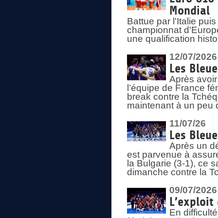
Mondial
Battue par l'Italie pu
championnat d'Europe
une qualification his
12/07/2026
Les Bleue
Après avoir
l’équipe de France fém
break contre la Tchéq
maintenant à un peu d
11/07/26
Les Bleue
Après un dé
est parvenue à assure
la Bulgarie (3-1), ce
dimanche contre la T
09/07/2026
L’exploit
En difficul