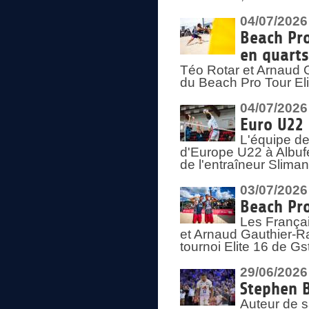
04/07/2026
Beach Pro
en quarts
Téo Rotar et Arnaud G
du Beach Pro Tour El
04/07/2026
Euro U22 
L'équipe d
d'Europe U22 à Albufei
de l'entraîneur Slima
03/07/2026
Beach Pro
Les Françai
et Arnaud Gauthier-Rat
tournoi Elite 16 de Gs
29/06/2026
Stephen B
Auteur de s