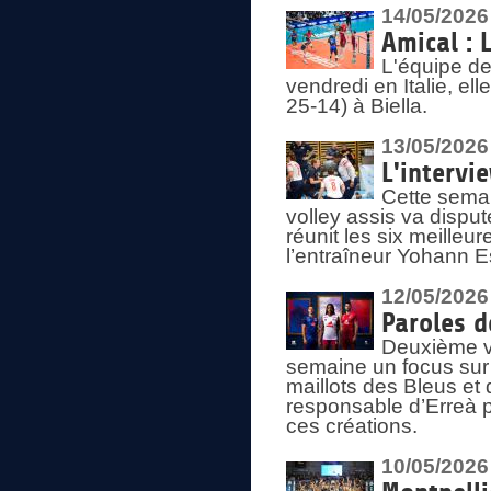
14/05/2026
Amical : 
L'équipe de
vendredi en Italie, ell
25-14) à Biella.
13/05/2026
L'intervi
Cette semai
volley assis va disput
réunit les six meille
l’entraîneur Yohann Es
12/05/2026
Paroles d
Deuxième vo
semaine un focus sur 
maillots des Bleus e
responsable d’Erreà p
ces créations.
10/05/2026