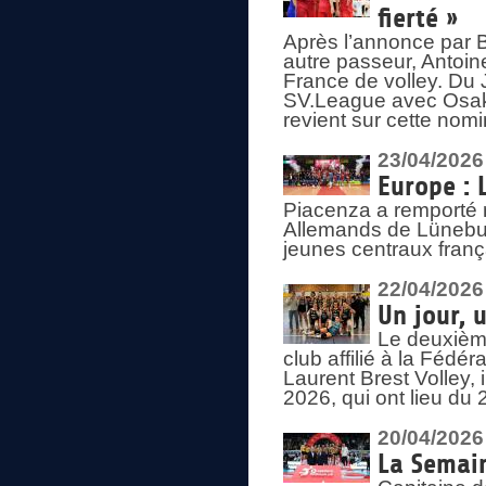
fierté »
Après l’annonce par Be
autre passeur, Antoine
France de volley. Du 
SV.League avec Osaka
revient sur cette nomi
23/04/2026
Europe : 
Piacenza a remporté 
Allemands de Lüneburg
jeunes centraux franç
22/04/2026
Un jour, 
Le deuxième
club affilié à la Fédér
Laurent Brest Volley,
2026, qui ont lieu du 
20/04/2026
La Semain