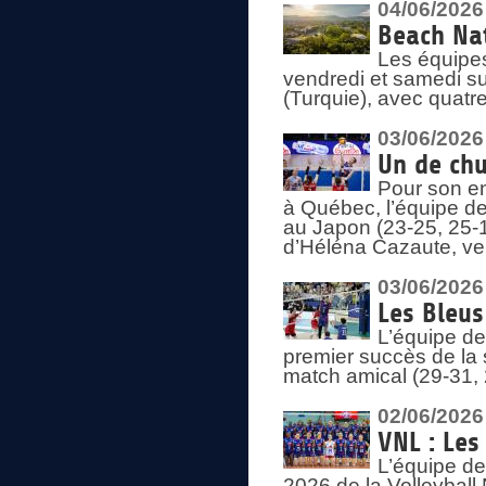
04/06/2026
Beach Nat
Les équipe
vendredi et samedi su
(Turquie), avec quatr
03/06/2026
Un de chu
Pour son en
à Québec, l’équipe de
au Japon (23-25, 25-1
d’Héléna Cazaute, ven
03/06/2026
Les Bleus
L’équipe de
premier succès de la s
match amical (29-31, 
02/06/2026
VNL : Les
L’équipe de
2026 de la Volleyball