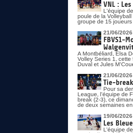
VNL : Les
L'équipe d
poule de la Volleyba
groupe de 15 joueurs 
21/06/2026
FBVS1-Mo
Walgenvit
A Montbéliard, Elsa 
Volley Series 1, cett
Duval et Jules M'Coue
21/06/2026
Tie-break
Pour sa der
League, l’équipe de Fr
break (2-3), ce diman
de deux semaines en
19/06/2026
Les Bleue
L’équipe de