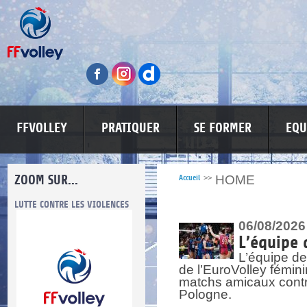
FFVOLLEY
PRATIQUER
SE FORMER
EQU
ZOOM SUR...
HOME
Accueil
>>
LUTTE CONTRE LES VIOLENCES
MA PETITE SPONSO
INFORMATI
06/08/2026
L’équipe 
L’équipe de
de l’EuroVolley fémin
matchs amicaux contre 
Pologne.
re.
res.