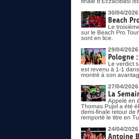
finale d'Eczacibasi Is
30/04/2026
Beach Pro
Le troisième
sur le Beach Pro Tour.
sont en lice.
29/04/2026
Pologne : 
Le verdict 
est revenu à 1-1 dans 
montré à son avantage
27/04/2026
La Semain
Appelé en é
Thomas Pujol a été élu
demi-finale retour de
remporté le titre en 
24/04/2026
Antoine B