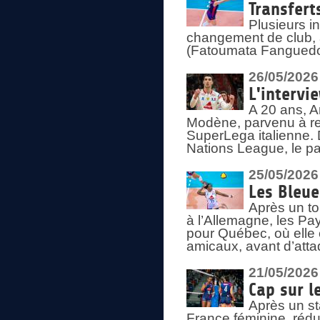
Transfert
Plusieurs i
changement de club, a
(Fatoumata Fanguedo
26/05/2026
L'intervi
A 20 ans, A
Modène, parvenu à re
SuperLega italienne. 
Nations League, le pas
25/05/2026
Les Bleu
Après un to
à l’Allemagne, les Pay
pour Québec, où elle
amicaux, avant d’atta
21/05/2026
Cap sur l
Après un st
France féminine, rédu