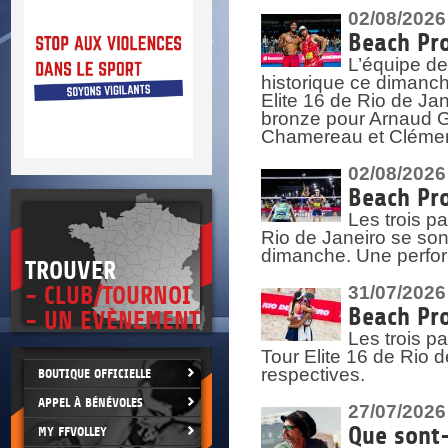
DOCU
et
02/08/2026
SITUAT
Beach Pro
L’équipe de
>
 vie.
historique ce dimanc
érant
Elite 16 de Rio de Ja
bronze pour Arnaud Ga
Chamereau et Clémence
02/08/2026
Beach Pro
Les trois pa
Rio de Janeiro se sont
dimanche. Une perform
TROUVER
- CLUB/TOURNOI
31/07/2026
Beach Pro
- UN EVÈNEMENT
Les trois p
Tour Elite 16 de Rio d
respectives.
BOUTIQUE OFFICIELLE
APPEL À BÉNÉVOLES
27/07/2026
Que sont-
MY FFVOLLEY