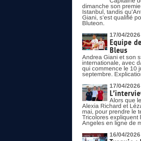
Capitaine d
dimanche son premier
Istanbul, tandis qu'An
Giani, s'est qualifié
Bluteon.
17/04/2026
Equipe de
Bleus
Andrea Giani et son st
internationale, avec d
qui commence le 10 ju
septembre. Explicatio
17/04/2026
L’intervi
Alors que le
Alexia Richard et Léz
mai, pour prendre le
Tricolores expliquen
Angeles en ligne de m
16/04/2026