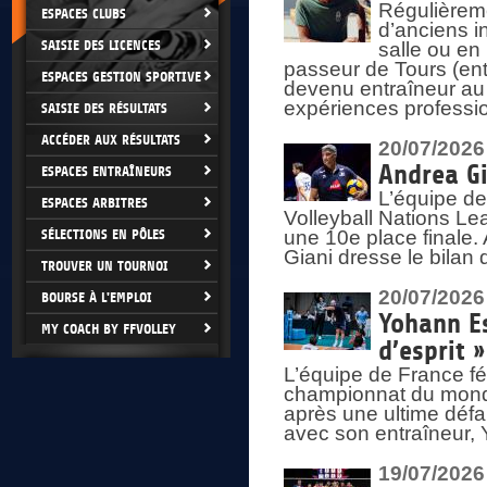
Régulièreme
ESPACES CLUBS
d’anciens i
SAISIE DES LICENCES
salle ou en
passeur de Tours (ent
ESPACES GESTION SPORTIVE
devenu entraîneur au
expériences professio
SAISIE DES RÉSULTATS
ACCÉDER AUX RÉSULTATS
20/07/2026
Andrea Gi
ESPACES ENTRAÎNEURS
L’équipe de
ESPACES ARBITRES
Volleyball Nations Lea
SÉLECTIONS EN PÔLES
une 10e place finale.
Giani dresse le bilan
TROUVER UN TOURNOI
20/07/2026
BOURSE À L'EMPLOI
Yohann Es
MY COACH BY FFVOLLEY
d’esprit »
L’équipe de France fé
championnat du monde
après une ultime défai
avec son entraîneur,
19/07/2026