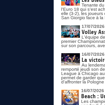
Les Bleus
Tenante du 
l'Euro 18 qui s'est ach
elle (3-2), les joueur
San Giorgio face à la
17/07/2026
Volley As
L'équipe de
premier Championnat 
sur son parcours, ave
16/07/2026
La victoir
Au lendemai
remporté jeudi son d
League à Chicago aux 
permet de garder quel
d'affronter la Pologn
16/07/2026
Beach : U
Les champio