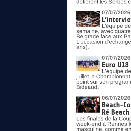
défieront les Serbes c
07/07/2026
L’intervi
L’équipe de
semaine, avec quatre
Belgrade face aux Pays
L’occasion d’échange
ans).
07/07/2026
Euro U18 
L'équipe de
juillet le Championnat
point sur son program
Bideaud.
06/07/2026
Beach-Cou
Ré Beach
Les finales de la Cou
week-end à Rennes le
masculine, comme en