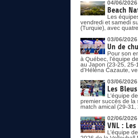
04/06/2026
Beach Nat
Les équipe
vendredi et samedi su
(Turquie), avec quatr
03/06/2026
Un de chu
Pour son en
à Québec, l’équipe de
au Japon (23-25, 25-1
d’Héléna Cazaute, ven
03/06/2026
Les Bleus
L’équipe de
premier succès de la s
match amical (29-31, 
02/06/2026
VNL : Les
L’équipe de
2026 de la Volleyball