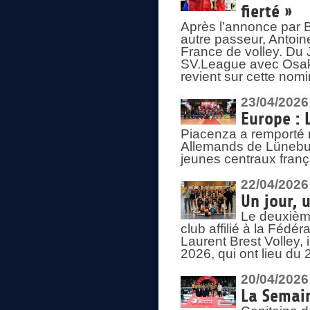
fierté »
Après l’annonce par Be
autre passeur, Antoine
France de volley. Du 
SV.League avec Osaka
revient sur cette nomi
23/04/2026
Europe : 
Piacenza a remporté 
Allemands de Lüneburg
jeunes centraux franç
22/04/2026
Un jour, 
Le deuxième
club affilié à la Fédér
Laurent Brest Volley,
2026, qui ont lieu du 
20/04/2026
La Semain