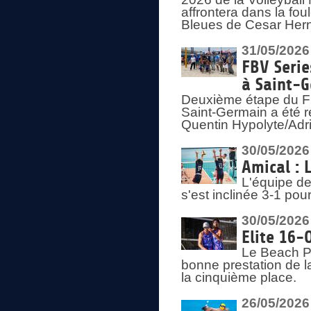
affrontera dans la fou
Bleues de Cesar Herna
31/05/2026
FBV Serie
à Saint-
Deuxième étape du F
Saint-Germain a été r
Quentin Hypolyte/Adr
30/05/2026
Amical : 
L'équipe de
s'est inclinée 3-1 po
30/05/2026
Elite 16-
Le Beach Pr
bonne prestation de l
la cinquième place.
26/05/2026