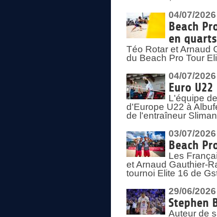
04/07/2026
Beach Pro
en quarts
Téo Rotar et Arnaud G
du Beach Pro Tour El
04/07/2026
Euro U22 
L'équipe d
d'Europe U22 à Albufei
de l'entraîneur Slima
03/07/2026
Beach Pro
Les Françai
et Arnaud Gauthier-Rat
tournoi Elite 16 de Gs
29/06/2026
Stephen B
Auteur de s