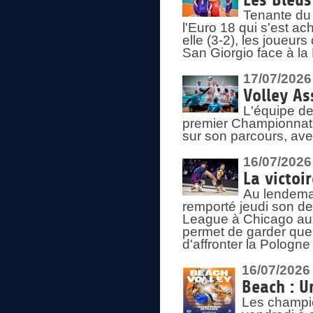
Les Bleus
Tenante du 
l'Euro 18 qui s'est ach
elle (3-2), les joueur
San Giorgio face à la
17/07/2026
Volley As
L'équipe de
premier Championnat 
sur son parcours, ave
16/07/2026
La victoir
Au lendemai
remporté jeudi son d
League à Chicago aux 
permet de garder quel
d'affronter la Pologn
16/07/2026
Beach : U
Les champio