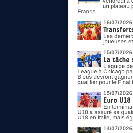
vendredi à 
un plateau 
France.
16/07/2026
Transfert
Les dernier
joueuses et
15/07/2026
La tâche 
L’équipe de
League à Chicago par 
Bleus devront gagner 
qualifier pour le Fina
15/07/2026
Euro U18 
En terminan
U18 a assuré sa quali
U18 en Italie, mais é
14/07/2026