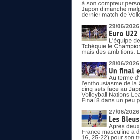
à son compteur person
Japon dimanche malgré
dernier match de Voll
29/06/2026
Euro U22 
L'équipe de
Tchéquie le Champion
mais des ambitions. L
28/06/2026
Un final 
Au terme d'
l'enthousiasme de la 
cinq sets face au Ja
Volleyball Nations Lea
Final 8 dans un peu 
27/06/2026
Les Bleus
Après deux v
France masculine a di
16, 25-22) pour son t