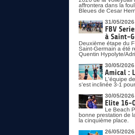
affrontera dans la fou
Bleues de Cesar Herna
31/05/2026
FBV Serie
à Saint-
Deuxième étape du F
Saint-Germain a été r
Quentin Hypolyte/Adr
30/05/2026
Amical : 
L'équipe de
s'est inclinée 3-1 po
30/05/2026
Elite 16-
Le Beach Pr
bonne prestation de l
la cinquième place.
26/05/2026