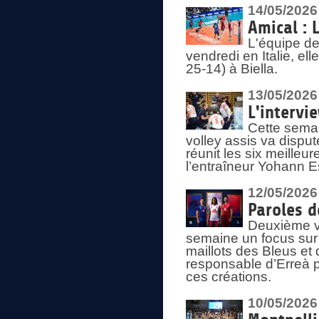
14/05/2026
Amical : 
L'équipe de
vendredi en Italie, ell
25-14) à Biella.
13/05/2026
L'intervi
Cette semai
volley assis va disput
réunit les six meille
l’entraîneur Yohann Es
12/05/2026
Paroles d
Deuxième vo
semaine un focus sur 
maillots des Bleus e
responsable d’Erreà p
ces créations.
10/05/2026