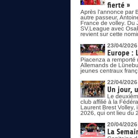
fierté »
Après l’annonce par Be
autre passeur, Antoine
France de volley. Du 
SV.League avec Osaka
revient sur cette nomi
23/04/2026
Europe : 
Piacenza a remporté 
Allemands de Lüneburg
jeunes centraux franç
22/04/2026
Un jour, 
Le deuxième
club affilié à la Fédér
Laurent Brest Volley,
2026, qui ont lieu du 
20/04/2026
La Semain