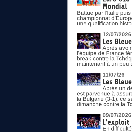
Mondial
Battue par l'Italie pu
championnat d'Europe
une qualification his
12/07/2026
Les Bleue
Après avoir
l’équipe de France fém
break contre la Tchéq
maintenant à un peu d
11/07/26
Les Bleue
Après un dé
est parvenue à assure
la Bulgarie (3-1), ce
dimanche contre la T
09/07/2026
L’exploit
En difficul