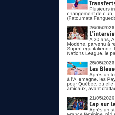
Transfert
Plusieurs i
changement de club, a
(Fatoumata Fanguedo
26/05/2026
L'intervi
A 20 ans, A
Modène, parvenu à re
SuperLega italienne. 
Nations League, le pas
25/05/2026
Les Bleu
Après un to
à l’Allemagne, les Pay
pour Québec, où elle
amicaux, avant d’atta
21/05/2026
Cap sur l
Après un st
France féminine, rédu