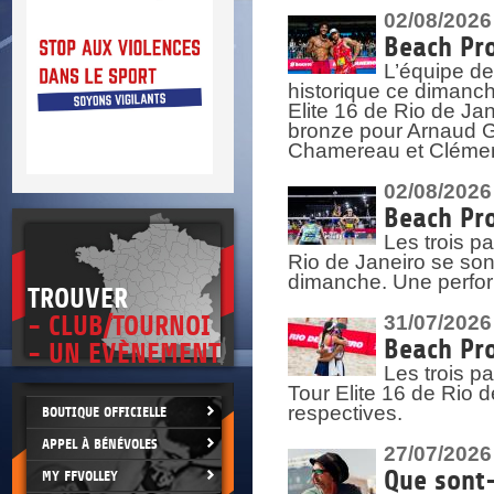
DOCU
et
02/08/2026
SITUAT
Beach Pro
L’équipe de
>
 vie.
historique ce dimanc
érant
Elite 16 de Rio de Ja
bronze pour Arnaud Ga
Chamereau et Clémence
02/08/2026
Beach Pro
Les trois pa
Rio de Janeiro se sont
dimanche. Une perform
TROUVER
- CLUB/TOURNOI
31/07/2026
Beach Pro
- UN EVÈNEMENT
Les trois p
Tour Elite 16 de Rio d
respectives.
BOUTIQUE OFFICIELLE
APPEL À BÉNÉVOLES
27/07/2026
Que sont-
MY FFVOLLEY