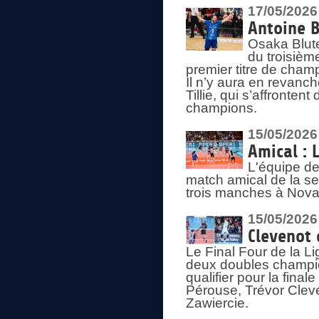
17/05/2026
Antoine B
Osaka Blut
du troisièm
premier titre de champ
Il n’y aura en revanc
Tillie, qui s’affronte
champions.
15/05/2026
Amical : 
L'équipe de
match amical de la sem
trois manches à Nova
15/05/2026
Clevenot 
Le Final Four de la 
deux doubles champio
qualifier pour la final
Pérouse, Trévor Cleve
Zawiercie.