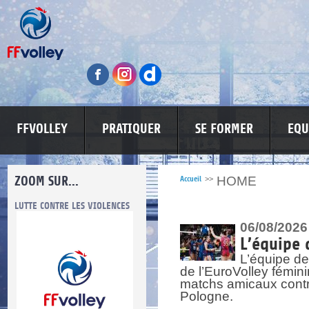
FFVOLLEY
PRATIQUER
SE FORMER
EQU
ZOOM SUR...
HOME
Accueil
>>
LUTTE CONTRE LES VIOLENCES
MA PETITE SPONSO
INFORMATI
06/08/2026
L’équipe 
L’équipe de
de l’EuroVolley fémin
matchs amicaux contre 
Pologne.
re.
res.