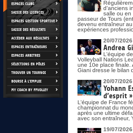
Régulièreme
ESPACES CLUBS
d’anciens i
SAISIE DES LICENCES
salle ou en
passeur de Tours (ent
ESPACES GESTION SPORTIVE
devenu entraîneur au
expériences professio
SAISIE DES RÉSULTATS
ACCÉDER AUX RÉSULTATS
20/07/2026
Andrea Gi
ESPACES ENTRAÎNEURS
L’équipe de
ESPACES ARBITRES
Volleyball Nations Lea
SÉLECTIONS EN PÔLES
une 10e place finale.
Giani dresse le bilan
TROUVER UN TOURNOI
20/07/2026
BOURSE À L'EMPLOI
Yohann Es
MY COACH BY FFVOLLEY
d’esprit »
L’équipe de France fé
championnat du monde
après une ultime défai
avec son entraîneur,
19/07/2026