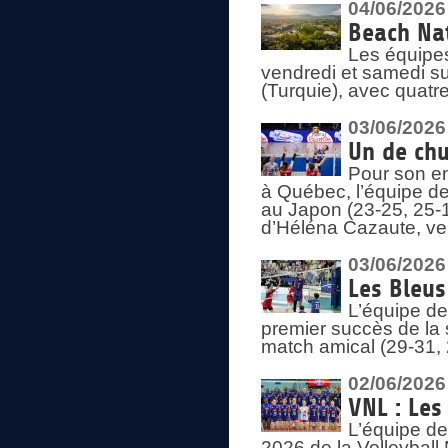
04/06/2026
Beach Nat
Les équipe
vendredi et samedi su
(Turquie), avec quatr
03/06/2026
Un de chu
Pour son en
à Québec, l’équipe de
au Japon (23-25, 25-1
d’Héléna Cazaute, ven
03/06/2026
Les Bleus
L’équipe de
premier succès de la s
match amical (29-31, 
02/06/2026
VNL : Les
L’équipe de
2026 de la Volleyball