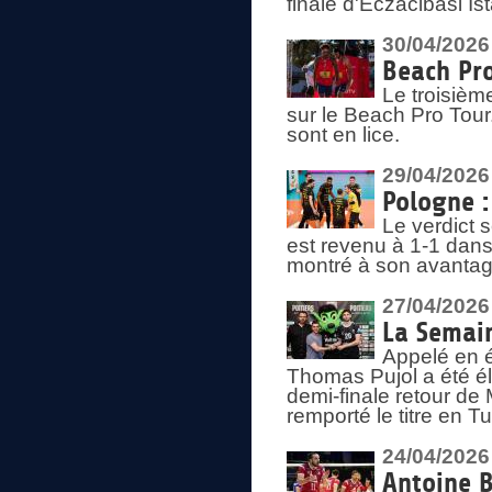
finale d'Eczacibasi Is
30/04/2026
Beach Pro
Le troisième
sur le Beach Pro Tour.
sont en lice.
29/04/2026
Pologne : 
Le verdict 
est revenu à 1-1 dans 
montré à son avantage
27/04/2026
La Semain
Appelé en é
Thomas Pujol a été élu
demi-finale retour de
remporté le titre en 
24/04/2026
Antoine B