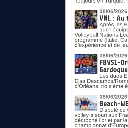
Toujours en Turquie, 
08/06/2026
VNL : Au 
Après les 
que l’équip
Volleyball Nations L
programme (Italie, Ca
d’expérience et de je
08/06/2026
FBVS1-Orl
Gardoque
Les duos E
Elsa Descamps/Roman
d’Orléans, troisième 
08/06/2026
Beach-WEV
Disputé ce 
volley a souri aux Fr
décroché l’or et par 
championnat d’Europ