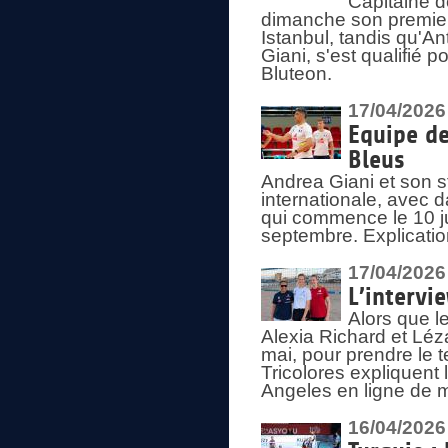
Capitaine d
dimanche son premier
Istanbul, tandis qu'An
Giani, s'est qualifié
Bluteon.
17/04/2026
Equipe de
Bleus
Andrea Giani et son st
internationale, avec d
qui commence le 10 ju
septembre. Explicatio
17/04/2026
L’intervi
Alors que le
Alexia Richard et Léz
mai, pour prendre le
Tricolores expliquen
Angeles en ligne de m
16/04/2026