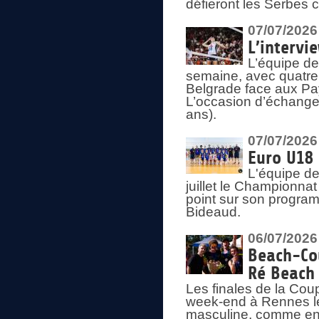
défieront les Serbes c
07/07/2026
L’intervi
L’équipe de
semaine, avec quatre
Belgrade face aux Pays
L’occasion d’échange
ans).
07/07/2026
Euro U18 
L'équipe de
juillet le Championnat
point sur son program
Bideaud.
06/07/2026
Beach-Cou
Ré Beach
Les finales de la Cou
week-end à Rennes le
masculine, comme en