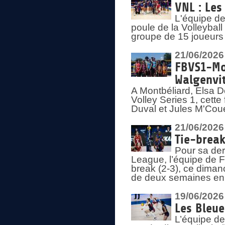
VNL : Les
L'équipe d
poule de la Volleyba
groupe de 15 joueurs 
21/06/2026
FBVS1-Mo
Walgenvit
A Montbéliard, Elsa 
Volley Series 1, cett
Duval et Jules M'Coue
21/06/2026
Tie-break
Pour sa der
League, l’équipe de Fr
break (2-3), ce diman
de deux semaines en
19/06/2026
Les Bleue
L’équipe de