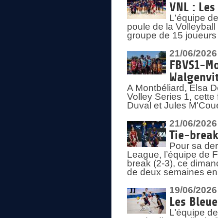
VNL : Les
L'équipe d
poule de la Volleyba
groupe de 15 joueurs 
21/06/2026
FBVS1-Mo
Walgenvit
A Montbéliard, Elsa 
Volley Series 1, cett
Duval et Jules M'Coue
21/06/2026
Tie-break
Pour sa der
League, l’équipe de Fr
break (2-3), ce diman
de deux semaines en
19/06/2026
Les Bleue
L’équipe de