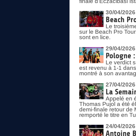
finale d'Eczacibasi Is
30/04/2026
Beach Pro
Le troisième
sur le Beach Pro Tour.
sont en lice.
29/04/2026
Pologne : 
Le verdict 
est revenu à 1-1 dans 
montré à son avantage
27/04/2026
La Semain
Appelé en é
Thomas Pujol a été élu
demi-finale retour de
remporté le titre en 
24/04/2026
Antoine B