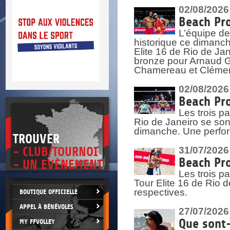
DOCU
et
02/08/2026
SITUAT
Beach Pro
L’équipe de
>
 vie.
historique ce dimanc
érant
Elite 16 de Rio de Ja
bronze pour Arnaud Ga
Chamereau et Clémence
02/08/2026
Beach Pro
Les trois pa
Rio de Janeiro se sont
dimanche. Une perform
TROUVER
- CLUB/TOURNOI
31/07/2026
Beach Pro
- UN EVÈNEMENT
Les trois p
Tour Elite 16 de Rio d
respectives.
BOUTIQUE OFFICIELLE
APPEL À BÉNÉVOLES
27/07/2026
Que sont-
MY FFVOLLEY