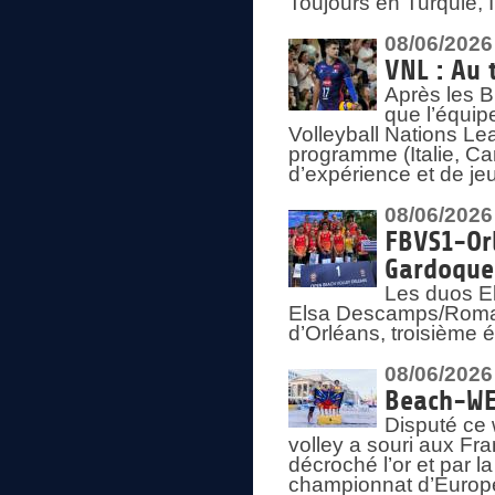
Toujours en Turquie, 
08/06/2026
VNL : Au 
Après les 
que l’équip
Volleyball Nations L
programme (Italie, Ca
d’expérience et de je
08/06/2026
FBVS1-Orl
Gardoque
Les duos E
Elsa Descamps/Roman
d’Orléans, troisième 
08/06/2026
Beach-WEV
Disputé ce 
volley a souri aux Fr
décroché l’or et par 
championnat d’Europ