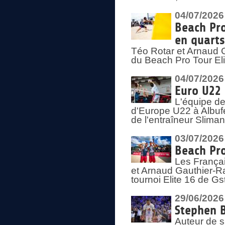
04/07/2026
Beach Pro
en quarts
Téo Rotar et Arnaud G
du Beach Pro Tour El
04/07/2026
Euro U22 
L'équipe d
d'Europe U22 à Albufei
de l'entraîneur Slima
03/07/2026
Beach Pro
Les Françai
et Arnaud Gauthier-Rat
tournoi Elite 16 de Gs
29/06/2026
Stephen B
Auteur de s