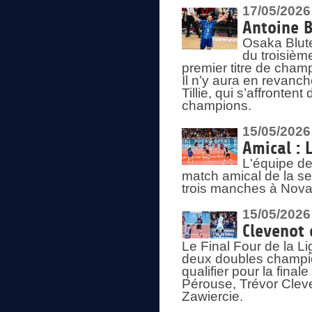
17/05/2026
Antoine B
Osaka Blut
du troisièm
premier titre de champ
Il n’y aura en revanc
Tillie, qui s’affronte
champions.
15/05/2026
Amical : 
L'équipe de
match amical de la sem
trois manches à Nova
15/05/2026
Clevenot 
Le Final Four de la 
deux doubles champio
qualifier pour la final
Pérouse, Trévor Cleve
Zawiercie.