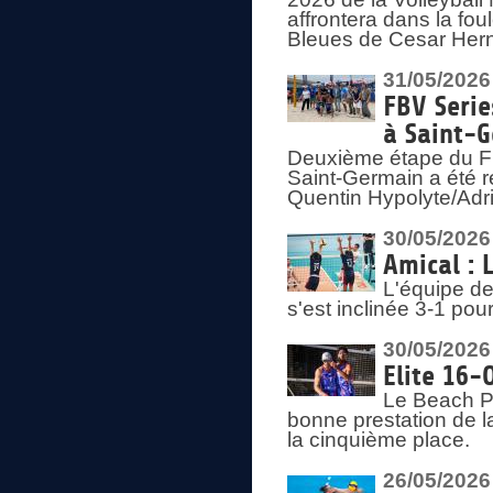
affrontera dans la fou
Bleues de Cesar Herna
31/05/2026
FBV Serie
à Saint-
Deuxième étape du F
Saint-Germain a été r
Quentin Hypolyte/Adr
30/05/2026
Amical : 
L'équipe de
s'est inclinée 3-1 po
30/05/2026
Elite 16-
Le Beach Pr
bonne prestation de l
la cinquième place.
26/05/2026