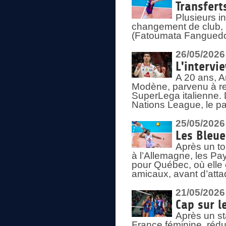
Transfert
Plusieurs i
changement de club, a
(Fatoumata Fanguedo
26/05/2026
L'intervi
A 20 ans, A
Modène, parvenu à re
SuperLega italienne. 
Nations League, le pas
25/05/2026
Les Bleu
Après un to
à l’Allemagne, les Pay
pour Québec, où elle
amicaux, avant d’atta
21/05/2026
Cap sur l
Après un st
France féminine, rédu