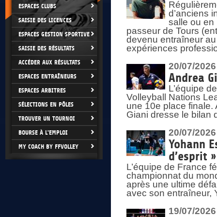
Régulièreme
ESPACES CLUBS
d’anciens i
SAISIE DES LICENCES
salle ou en
passeur de Tours (ent
ESPACES GESTION SPORTIVE
devenu entraîneur au
expériences professio
SAISIE DES RÉSULTATS
ACCÉDER AUX RÉSULTATS
20/07/2026
Andrea Gi
ESPACES ENTRAÎNEURS
L’équipe de
ESPACES ARBITRES
Volleyball Nations Lea
SÉLECTIONS EN PÔLES
une 10e place finale.
Giani dresse le bilan
TROUVER UN TOURNOI
20/07/2026
BOURSE À L'EMPLOI
Yohann Es
MY COACH BY FFVOLLEY
d’esprit »
L’équipe de France fé
championnat du monde
après une ultime défai
avec son entraîneur,
19/07/2026