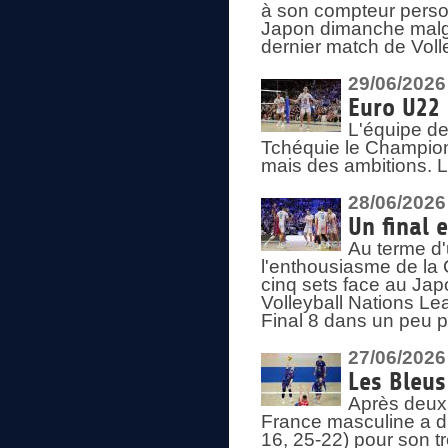
à son compteur person
Japon dimanche malgré
dernier match de Voll
29/06/2026
Euro U22 
L'équipe de
Tchéquie le Champion
mais des ambitions. L
28/06/2026
Un final 
Au terme d'
l'enthousiasme de la 
cinq sets face au Ja
Volleyball Nations Lea
Final 8 dans un peu 
27/06/2026
Les Bleus
Après deux v
France masculine a di
16, 25-22) pour son t