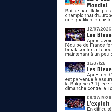
Mondial
Battue par l'Italie pu
championnat d'Europe
une qualification his
12/07/2026
Les Bleue
Après avoir
l’équipe de France fém
break contre la Tchéq
maintenant à un peu d
11/07/26
Les Bleue
Après un dé
est parvenue à assure
la Bulgarie (3-1), ce
dimanche contre la T
09/07/2026
L’exploit
En difficul