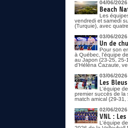
04/06/2026
Beach Nat
Les équipe
vendredi et samedi su
(Turquie), avec quatr
03/06/2026
Un de chu
Pour son en
à Québec, l’équipe de
au Japon (23-25, 25-1
d’Héléna Cazaute, ven
03/06/2026
Les Bleus
L’équipe de
premier succès de la s
match amical (29-31, 
02/06/2026
VNL : Les
L’équipe de
2026 de la Volleyball