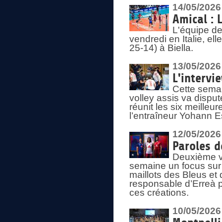
14/05/2026
Amical : 
L'équipe de
vendredi en Italie, ell
25-14) à Biella.
13/05/2026
L'intervi
Cette semai
volley assis va disput
réunit les six meille
l’entraîneur Yohann Es
12/05/2026
Paroles d
Deuxième vo
semaine un focus sur 
maillots des Bleus e
responsable d’Erreà p
ces créations.
10/05/2026