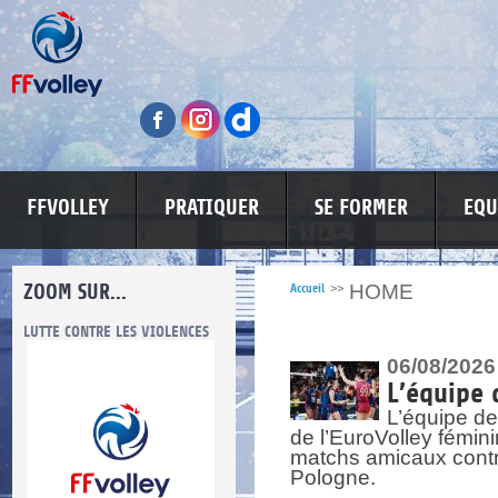
FFVOLLEY
PRATIQUER
SE FORMER
EQU
ZOOM SUR...
HOME
Accueil
>>
LUTTE CONTRE LES VIOLENCES
MA PETITE SPONSO
INFORMATI
06/08/2026
L’équipe 
L’équipe de
de l’EuroVolley fémin
matchs amicaux contre 
Pologne.
re.
res.