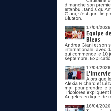
Capitaine d
dimanche son premier
Istanbul, tandis qu'An
Giani, s'est qualifié
Bluteon.
17/04/2026
Equipe de
Bleus
Andrea Giani et son st
internationale, avec d
qui commence le 10 ju
septembre. Explicatio
17/04/2026
L’intervi
Alors que le
Alexia Richard et Léz
mai, pour prendre le
Tricolores expliquen
Angeles en ligne de m
16/04/2026