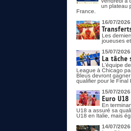
vendredi à 
un plateau 
France.
16/07/2026
Transfert
Les dernier
joueuses et
15/07/2026
La tâche 
L’équipe de
League à Chicago par 
Bleus devront gagner 
qualifier pour le Fina
15/07/2026
Euro U18 
En terminan
U18 a assuré sa quali
U18 en Italie, mais é
14/07/2026