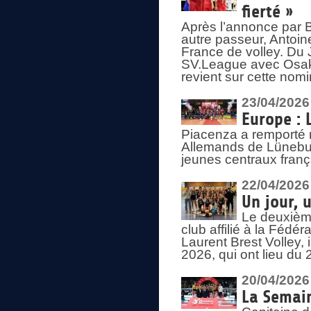
fierté »
Après l’annonce par Be
autre passeur, Antoine
France de volley. Du 
SV.League avec Osaka
revient sur cette nomi
23/04/2026
Europe : 
Piacenza a remporté 
Allemands de Lüneburg
jeunes centraux franç
22/04/2026
Un jour, 
Le deuxième
club affilié à la Fédér
Laurent Brest Volley,
2026, qui ont lieu du 
20/04/2026
La Semain