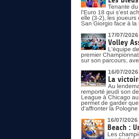
Les Bleus
Tenante du 
l'Euro 18 qui s'est ach
elle (3-2), les joueur
San Giorgio face à la
17/07/2026
Volley As
L'équipe de
premier Championnat 
sur son parcours, ave
16/07/2026
La victoir
Au lendemai
remporté jeudi son d
League à Chicago aux 
permet de garder quel
d'affronter la Pologn
16/07/2026
Beach : U
Les champio