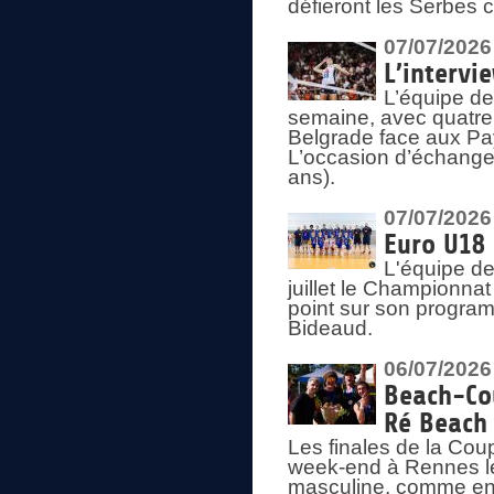
défieront les Serbes c
07/07/2026
L’intervi
L’équipe de
semaine, avec quatre
Belgrade face aux Pays
L’occasion d’échange
ans).
07/07/2026
Euro U18 
L'équipe de
juillet le Championnat
point sur son program
Bideaud.
06/07/2026
Beach-Cou
Ré Beach
Les finales de la Cou
week-end à Rennes le
masculine, comme en