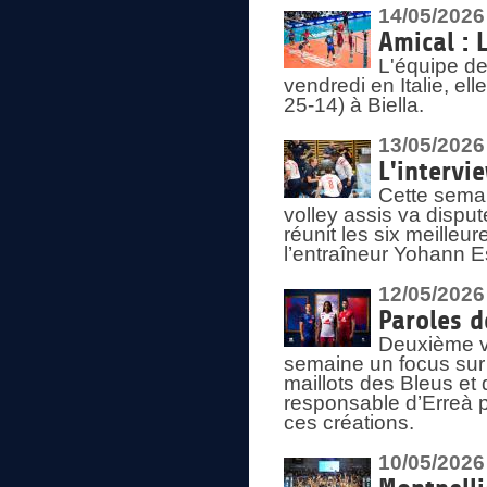
14/05/2026
Amical : 
L'équipe de
vendredi en Italie, ell
25-14) à Biella.
13/05/2026
L'intervi
Cette semai
volley assis va disput
réunit les six meille
l’entraîneur Yohann Es
12/05/2026
Paroles d
Deuxième vo
semaine un focus sur 
maillots des Bleus e
responsable d’Erreà p
ces créations.
10/05/2026