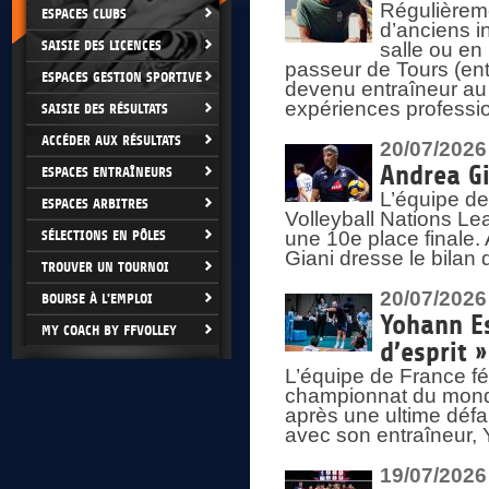
Régulièreme
ESPACES CLUBS
d’anciens i
SAISIE DES LICENCES
salle ou en
passeur de Tours (ent
ESPACES GESTION SPORTIVE
devenu entraîneur au
expériences professio
SAISIE DES RÉSULTATS
ACCÉDER AUX RÉSULTATS
20/07/2026
Andrea Gi
ESPACES ENTRAÎNEURS
L’équipe de
ESPACES ARBITRES
Volleyball Nations Lea
SÉLECTIONS EN PÔLES
une 10e place finale.
Giani dresse le bilan
TROUVER UN TOURNOI
20/07/2026
BOURSE À L'EMPLOI
Yohann Es
MY COACH BY FFVOLLEY
d’esprit »
L’équipe de France fé
championnat du monde
après une ultime défai
avec son entraîneur,
19/07/2026