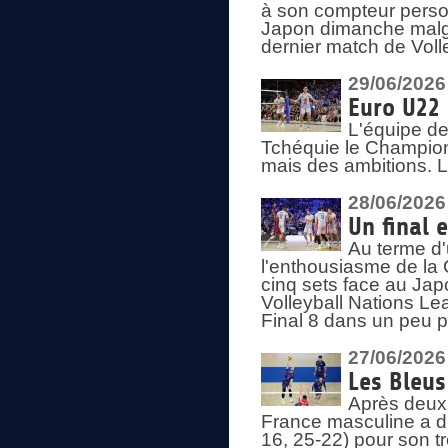
à son compteur person
Japon dimanche malgré
dernier match de Voll
29/06/2026
Euro U22 
L'équipe de
Tchéquie le Champion
mais des ambitions. L
28/06/2026
Un final 
Au terme d'
l'enthousiasme de la 
cinq sets face au Ja
Volleyball Nations Lea
Final 8 dans un peu 
27/06/2026
Les Bleus
Après deux v
France masculine a di
16, 25-22) pour son t