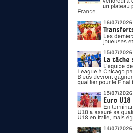
vendredi à 
un plateau 
France.
16/07/2026
Transfert
Les dernier
joueuses et
15/07/2026
La tâche 
L’équipe de
League à Chicago par 
Bleus devront gagner 
qualifier pour le Fina
15/07/2026
Euro U18 
En terminan
U18 a assuré sa quali
U18 en Italie, mais é
14/07/2026