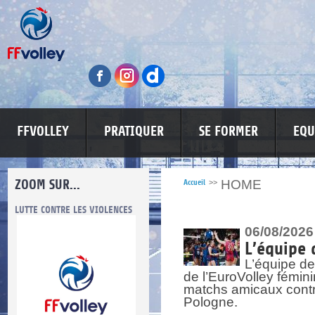
FFVOLLEY
PRATIQUER
SE FORMER
EQU
ZOOM SUR...
HOME
Accueil
>>
LUTTE CONTRE LES VIOLENCES
MA PETITE SPONSO
INFORMATI
06/08/2026
L’équipe 
L’équipe de
de l’EuroVolley fémin
matchs amicaux contre 
Pologne.
re.
res.