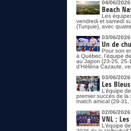
04/06/2026
Beach Nat
Les équipe
vendredi et samedi su
(Turquie), avec quatr
03/06/2026
Un de chu
Pour son en
à Québec, l’équipe de
au Japon (23-25, 25-1
d’Héléna Cazaute, ven
03/06/2026
Les Bleus
L’équipe de
premier succès de la s
match amical (29-31, 
02/06/2026
VNL : Les
L’équipe de
2026 de la Volleyball