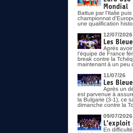
Mondial
Battue par l'Italie pu
championnat d'Europe
une qualification his
12/07/2026
Les Bleue
Après avoir
l’équipe de France fém
break contre la Tchéq
maintenant à un peu d
11/07/26
Les Bleue
Après un dé
est parvenue à assure
la Bulgarie (3-1), ce
dimanche contre la T
09/07/2026
L’exploit
En difficul