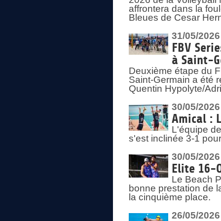
affrontera dans la fou
Bleues de Cesar Herna
31/05/2026
FBV Serie
à Saint-
Deuxième étape du F
Saint-Germain a été r
Quentin Hypolyte/Adr
30/05/2026
Amical : 
L'équipe de
s'est inclinée 3-1 po
30/05/2026
Elite 16-
Le Beach Pr
bonne prestation de l
la cinquième place.
26/05/2026