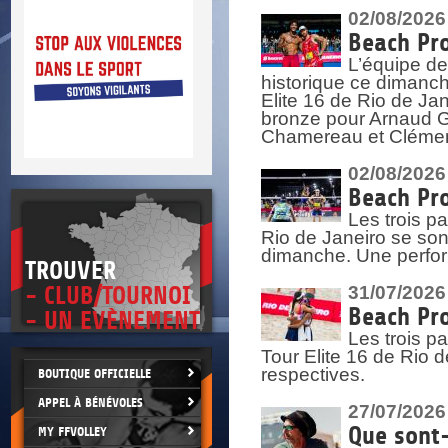
DOCU
et
02/08/2026
SITUAT
Beach Pro
L’équipe de
>
 vie.
historique ce dimanc
érant
Elite 16 de Rio de Ja
bronze pour Arnaud Ga
Chamereau et Clémence
02/08/2026
Beach Pro
Les trois pa
Rio de Janeiro se sont
dimanche. Une perform
TROUVER
- CLUB/TOURNOI
31/07/2026
Beach Pro
- UN EVÈNEMENT
Les trois p
Tour Elite 16 de Rio d
respectives.
BOUTIQUE OFFICIELLE
APPEL À BÉNÉVOLES
27/07/2026
Que sont-
MY FFVOLLEY