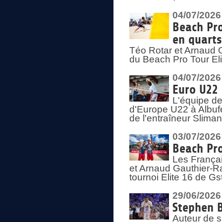
04/07/2026
Beach Pro
en quarts
Téo Rotar et Arnaud G
du Beach Pro Tour El
04/07/2026
Euro U22 
L'équipe d
d'Europe U22 à Albufei
de l'entraîneur Slima
03/07/2026
Beach Pro
Les Françai
et Arnaud Gauthier-Rat
tournoi Elite 16 de Gs
29/06/2026
Stephen B
Auteur de s