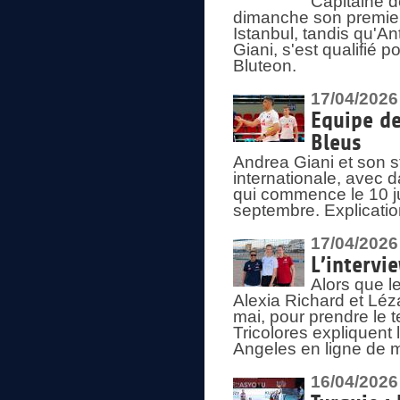
Capitaine d
dimanche son premier
Istanbul, tandis qu'An
Giani, s'est qualifié
Bluteon.
17/04/2026
Equipe de
Bleus
Andrea Giani et son st
internationale, avec d
qui commence le 10 ju
septembre. Explicatio
17/04/2026
L’intervi
Alors que le
Alexia Richard et Léz
mai, pour prendre le
Tricolores expliquen
Angeles en ligne de m
16/04/2026