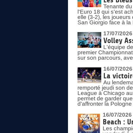
Les Bleus
Tenante du 
l'Euro 18 qui s'est ach
elle (3-2), les joueur
San Giorgio face à la
17/07/2026
Volley As
L'équipe de
premier Championnat 
sur son parcours, ave
16/07/2026
La victoir
Au lendemai
remporté jeudi son d
League à Chicago aux 
permet de garder quel
d'affronter la Pologn
16/07/2026
Beach : U
Les champio