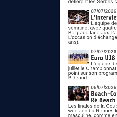
défieront les Serbes c
07/07/2026
L’intervi
L’équipe de
semaine, avec quatre
Belgrade face aux Pays
L’occasion d’échange
ans).
07/07/2026
Euro U18 
L'équipe de
juillet le Championnat
point sur son program
Bideaud.
06/07/2026
Beach-Cou
Ré Beach
Les finales de la Cou
week-end à Rennes le
masculine, comme en