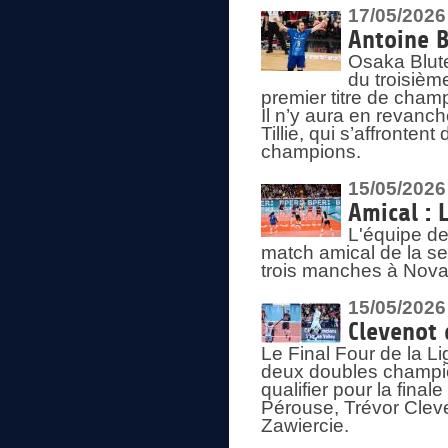
17/05/2026
Antoine B
Osaka Blut
du troisièm
premier titre de champ
Il n’y aura en revanc
Tillie, qui s’affronte
champions.
15/05/2026
Amical : 
L'équipe de
match amical de la sem
trois manches à Nova
15/05/2026
Clevenot 
Le Final Four de la 
deux doubles champio
qualifier pour la final
Pérouse, Trévor Cleve
Zawiercie.