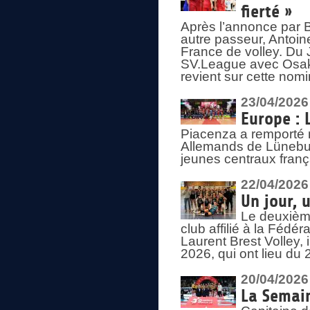
fierté »
Après l’annonce par Be
autre passeur, Antoine
France de volley. Du 
SV.League avec Osaka
revient sur cette nomi
23/04/2026
Europe : 
Piacenza a remporté 
Allemands de Lüneburg
jeunes centraux franç
22/04/2026
Un jour, 
Le deuxième
club affilié à la Fédér
Laurent Brest Volley,
2026, qui ont lieu du 
20/04/2026
La Semain