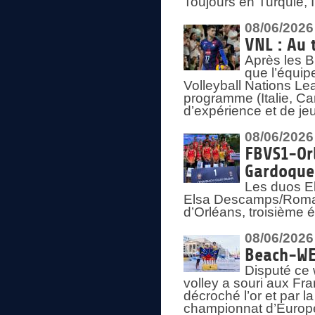
Toujours en Turquie, 
08/06/2026
VNL : Au 
Après les 
que l’équip
Volleyball Nations L
programme (Italie, Ca
d’expérience et de je
08/06/2026
FBVS1-Orl
Gardoque
Les duos E
Elsa Descamps/Roman
d’Orléans, troisième 
08/06/2026
Beach-WEV
Disputé ce 
volley a souri aux Fr
décroché l’or et par 
championnat d’Europ