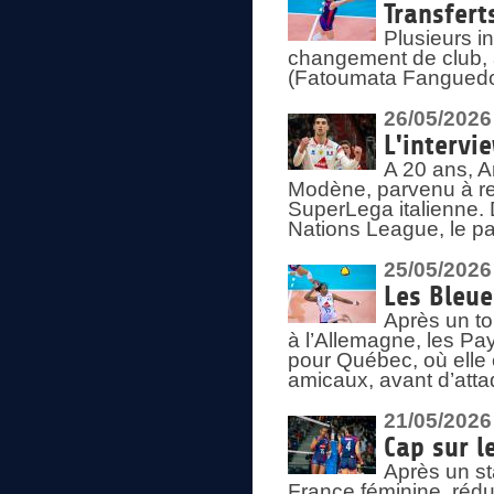
Transfert
Plusieurs i
changement de club, a
(Fatoumata Fanguedo
26/05/2026
L'intervi
A 20 ans, A
Modène, parvenu à re
SuperLega italienne. 
Nations League, le pas
25/05/2026
Les Bleu
Après un to
à l’Allemagne, les Pay
pour Québec, où elle
amicaux, avant d’atta
21/05/2026
Cap sur l
Après un st
France féminine, rédu