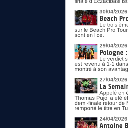
finale d'Eczacibasi Is
30/04/2026
Beach Pro
Le troisième
sur le Beach Pro Tour.
sont en lice.
29/04/2026
Pologne : 
Le verdict 
est revenu à 1-1 dans 
montré à son avantage
27/04/2026
La Semain
Appelé en é
Thomas Pujol a été élu
demi-finale retour de
remporté le titre en 
24/04/2026
Antoine B