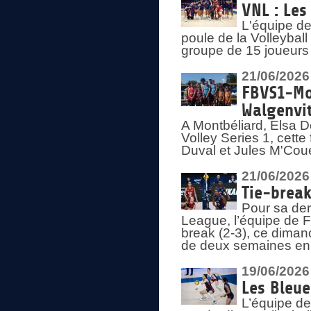
VNL : Les
L'équipe d
poule de la Volleyba
groupe de 15 joueurs 
21/06/2026
FBVS1-Mo
Walgenvit
A Montbéliard, Elsa 
Volley Series 1, cett
Duval et Jules M'Coue
21/06/2026
Tie-break
Pour sa der
League, l’équipe de Fr
break (2-3), ce diman
de deux semaines en
19/06/2026
Les Bleue
L’équipe de