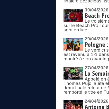
finale d'Eczacibasi Is
30/04/2026
Beach Pro
Le troisième
sur le Beach Pro Tour.
sont en lice.
29/04/2026
Pologne : 
Le verdict 
est revenu à 1-1 dans 
montré à son avantage
27/04/2026
La Semain
Appelé en é
Thomas Pujol a été élu
demi-finale retour de
remporté le titre en 
24/04/2026
Antoine B