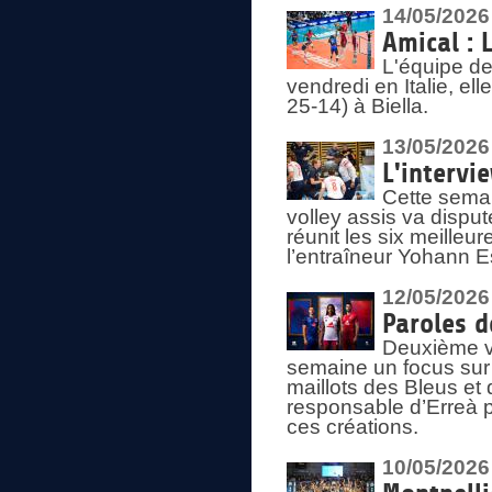
14/05/2026
Amical : 
L'équipe de
vendredi en Italie, ell
25-14) à Biella.
13/05/2026
L'intervi
Cette semai
volley assis va disput
réunit les six meille
l’entraîneur Yohann Es
12/05/2026
Paroles d
Deuxième vo
semaine un focus sur 
maillots des Bleus e
responsable d’Erreà p
ces créations.
10/05/2026