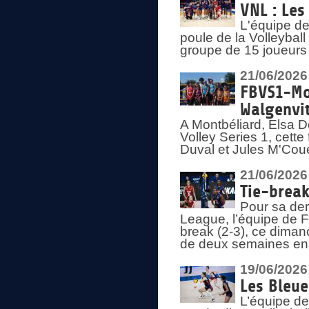
VNL : Les
L'équipe d
poule de la Volleyba
groupe de 15 joueurs 
21/06/2026
FBVS1-Mo
Walgenvit
A Montbéliard, Elsa 
Volley Series 1, cett
Duval et Jules M'Coue
21/06/2026
Tie-break
Pour sa der
League, l’équipe de Fr
break (2-3), ce diman
de deux semaines en
19/06/2026
Les Bleue
L’équipe de