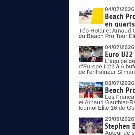
04/07/2026
Beach Pro
en quarts
Téo Rotar et Arnaud G
du Beach Pro Tour El
04/07/2026
Euro U22 
L'équipe d
d'Europe U22 à Albufei
de l'entraîneur Slima
03/07/2026
Beach Pro
Les Françai
et Arnaud Gauthier-Rat
tournoi Elite 16 de Gs
29/06/2026
Stephen B
Auteur de s