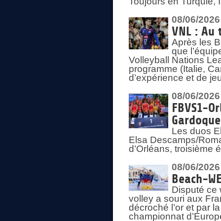
Toujours en Turquie, 
08/06/2026
VNL : Au 
Après les 
que l’équip
Volleyball Nations L
programme (Italie, Ca
d’expérience et de je
08/06/2026
FBVS1-Orl
Gardoque
Les duos E
Elsa Descamps/Roman
d’Orléans, troisième 
08/06/2026
Beach-WEV
Disputé ce 
volley a souri aux Fr
décroché l’or et par 
championnat d’Europ