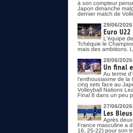
à son compteur person
Japon dimanche malgré
dernier match de Voll
29/06/2026
Euro U22 
L'équipe de
Tchéquie le Champion
mais des ambitions. L
28/06/2026
Un final 
Au terme d'
l'enthousiasme de la 
cinq sets face au Ja
Volleyball Nations Lea
Final 8 dans un peu 
27/06/2026
Les Bleus
Après deux v
France masculine a di
16, 25-22) pour son t