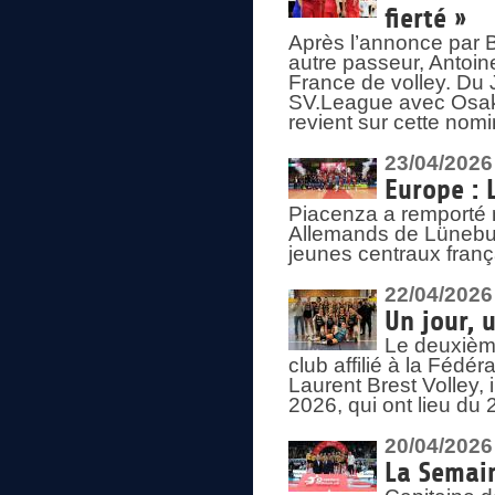
fierté »
Après l’annonce par Be
autre passeur, Antoine
France de volley. Du 
SV.League avec Osaka
revient sur cette nomi
23/04/2026
Europe : 
Piacenza a remporté 
Allemands de Lüneburg
jeunes centraux franç
22/04/2026
Un jour, 
Le deuxième
club affilié à la Fédér
Laurent Brest Volley,
2026, qui ont lieu du 
20/04/2026
La Semain