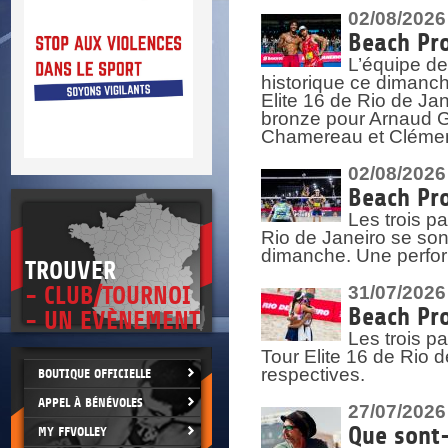
DOCU
et
02/08/2026
SITUAT
Beach Pro
L’équipe de
>
 vie.
historique ce dimanc
érant
Elite 16 de Rio de Ja
bronze pour Arnaud Ga
Chamereau et Clémence
02/08/2026
Beach Pro
Les trois pa
Rio de Janeiro se sont
dimanche. Une perform
TROUVER
- CLUB/TOURNOI
31/07/2026
Beach Pro
- UN EVÈNEMENT
Les trois p
Tour Elite 16 de Rio d
respectives.
BOUTIQUE OFFICIELLE
APPEL À BÉNÉVOLES
27/07/2026
Que sont-
MY FFVOLLEY