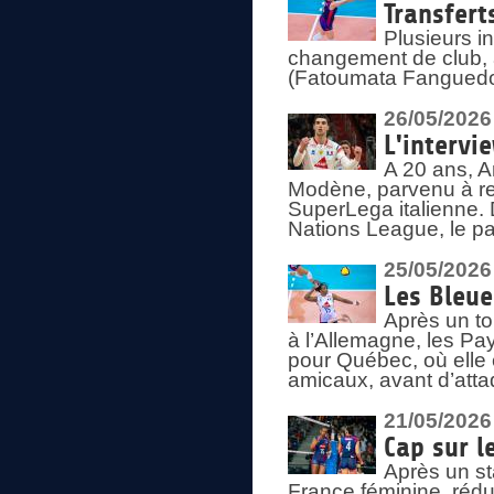
Transfert
Plusieurs i
changement de club, a
(Fatoumata Fanguedo
26/05/2026
L'intervi
A 20 ans, A
Modène, parvenu à re
SuperLega italienne. 
Nations League, le pas
25/05/2026
Les Bleu
Après un to
à l’Allemagne, les Pay
pour Québec, où elle
amicaux, avant d’atta
21/05/2026
Cap sur l
Après un st
France féminine, rédu