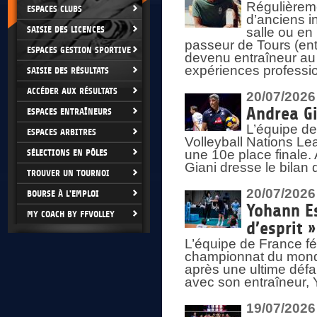
Régulièreme
ESPACES CLUBS
d’anciens i
SAISIE DES LICENCES
salle ou en
passeur de Tours (ent
ESPACES GESTION SPORTIVE
devenu entraîneur au
expériences professio
SAISIE DES RÉSULTATS
ACCÉDER AUX RÉSULTATS
20/07/2026
Andrea Gi
ESPACES ENTRAÎNEURS
L’équipe de
ESPACES ARBITRES
Volleyball Nations Lea
SÉLECTIONS EN PÔLES
une 10e place finale.
Giani dresse le bilan
TROUVER UN TOURNOI
20/07/2026
BOURSE À L'EMPLOI
Yohann Es
MY COACH BY FFVOLLEY
d’esprit »
L’équipe de France fé
championnat du monde
après une ultime défai
avec son entraîneur,
19/07/2026