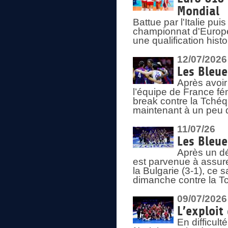
Mondial
Battue par l'Italie pu
championnat d'Europe
une qualification his
12/07/2026
Les Bleue
Après avoir
l’équipe de France fém
break contre la Tchéq
maintenant à un peu d
11/07/26
Les Bleue
Après un dé
est parvenue à assure
la Bulgarie (3-1), ce
dimanche contre la T
09/07/2026
L’exploit
En difficul