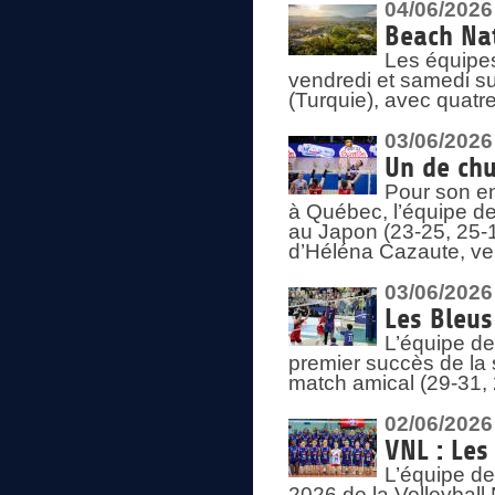
04/06/2026
Beach Nat
Les équipe
vendredi et samedi su
(Turquie), avec quatr
03/06/2026
Un de chu
Pour son en
à Québec, l’équipe de
au Japon (23-25, 25-1
d’Héléna Cazaute, ven
03/06/2026
Les Bleus
L’équipe de
premier succès de la s
match amical (29-31, 
02/06/2026
VNL : Les
L’équipe de
2026 de la Volleyball