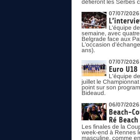
défieront les Serbes c
07/07/2026
L’intervi
L’équipe de
semaine, avec quatre
Belgrade face aux Pays
L’occasion d’échange
ans).
07/07/2026
Euro U18 
L'équipe de
juillet le Championnat
point sur son program
Bideaud.
06/07/2026
Beach-Cou
Ré Beach
Les finales de la Cou
week-end à Rennes le
masculine, comme en