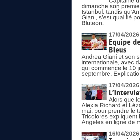
Capitaine d
dimanche son premier
Istanbul, tandis qu'An
Giani, s'est qualifié
Bluteon.
17/04/2026
Equipe de
Bleus
Andrea Giani et son st
internationale, avec d
qui commence le 10 ju
septembre. Explicatio
17/04/2026
L’intervi
Alors que le
Alexia Richard et Léz
mai, pour prendre le
Tricolores expliquen
Angeles en ligne de m
16/04/2026