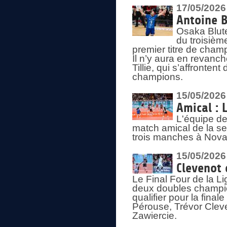
17/05/2026
Antoine B
Osaka Blut
du troisièm
premier titre de champ
Il n’y aura en revanc
Tillie, qui s’affronte
champions.
15/05/2026
Amical : 
L'équipe de
match amical de la sem
trois manches à Nova
15/05/2026
Clevenot 
Le Final Four de la 
deux doubles champio
qualifier pour la final
Pérouse, Trévor Cleve
Zawiercie.