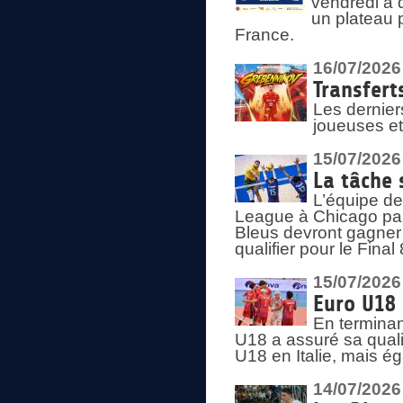
vendredi à 
un plateau 
France.
16/07/2026
Transfert
Les dernier
joueuses et
15/07/2026
La tâche 
L’équipe de
League à Chicago par 
Bleus devront gagner 
qualifier pour le Fina
15/07/2026
Euro U18 
En terminan
U18 a assuré sa quali
U18 en Italie, mais é
14/07/2026