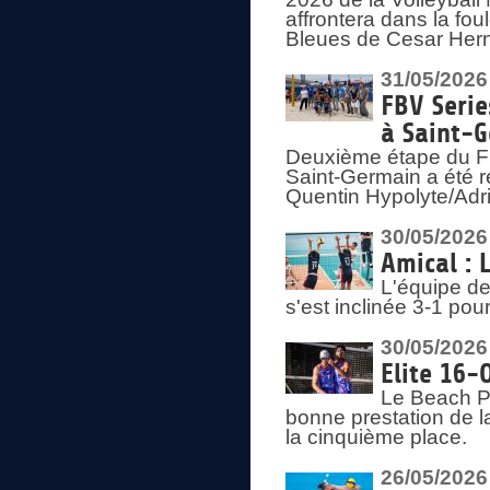
affrontera dans la fou
Bleues de Cesar Herna
31/05/2026
FBV Serie
à Saint-
Deuxième étape du F
Saint-Germain a été r
Quentin Hypolyte/Adr
30/05/2026
Amical : 
L'équipe de
s'est inclinée 3-1 po
30/05/2026
Elite 16-
Le Beach Pr
bonne prestation de l
la cinquième place.
26/05/2026