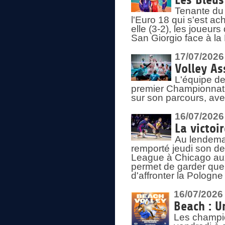
Les Bleus
Tenante du 
l'Euro 18 qui s'est ach
elle (3-2), les joueur
San Giorgio face à la
17/07/2026
Volley As
L'équipe de
premier Championnat 
sur son parcours, ave
16/07/2026
La victoir
Au lendemai
remporté jeudi son d
League à Chicago aux 
permet de garder quel
d'affronter la Pologn
16/07/2026
Beach : U
Les champio