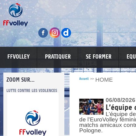
FFVOLLEY
PRATIQUER
SE FORMER
EQU
ZOOM SUR...
HOME
Accueil
>>
LUTTE CONTRE LES VIOLENCES
MA PETITE SPONSO
INFORMATI
06/08/2026
L’équipe 
L’équipe de
de l’EuroVolley fémin
matchs amicaux contre 
Pologne.
re.
res.