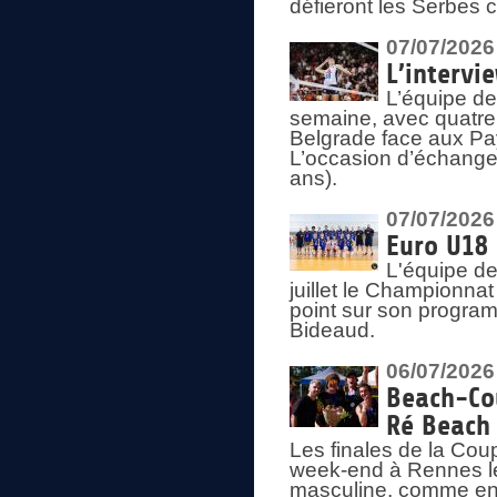
défieront les Serbes c
07/07/2026
L’intervi
L’équipe de
semaine, avec quatre
Belgrade face aux Pays
L’occasion d’échange
ans).
07/07/2026
Euro U18 
L'équipe de
juillet le Championnat
point sur son program
Bideaud.
06/07/2026
Beach-Cou
Ré Beach
Les finales de la Cou
week-end à Rennes le
masculine, comme en