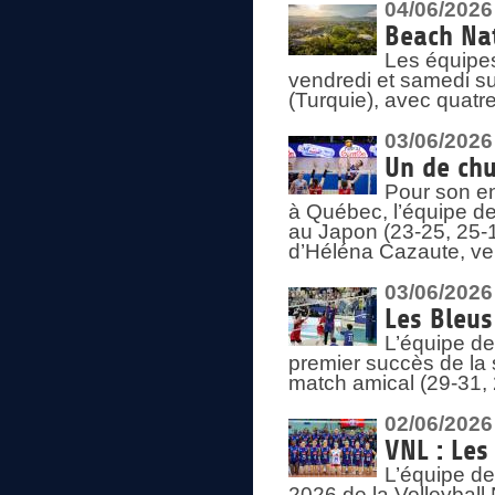
04/06/2026
Beach Nat
Les équipe
vendredi et samedi su
(Turquie), avec quatr
03/06/2026
Un de chu
Pour son en
à Québec, l’équipe de
au Japon (23-25, 25-1
d’Héléna Cazaute, ven
03/06/2026
Les Bleus
L’équipe de
premier succès de la s
match amical (29-31, 
02/06/2026
VNL : Les
L’équipe de
2026 de la Volleyball