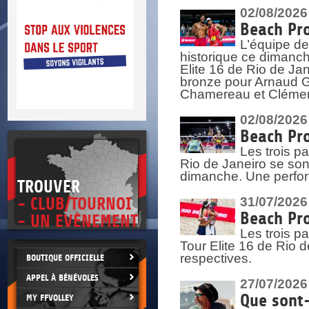
DOCU
et
02/08/2026
SITUAT
Beach Pro
L’équipe de
>
 vie.
historique ce dimanc
érant
Elite 16 de Rio de Ja
bronze pour Arnaud Ga
Chamereau et Clémence
02/08/2026
Beach Pro
Les trois pa
Rio de Janeiro se sont
dimanche. Une perform
TROUVER
- CLUB/TOURNOI
31/07/2026
Beach Pro
- UN EVÈNEMENT
Les trois p
Tour Elite 16 de Rio d
respectives.
BOUTIQUE OFFICIELLE
APPEL À BÉNÉVOLES
27/07/2026
Que sont-
MY FFVOLLEY