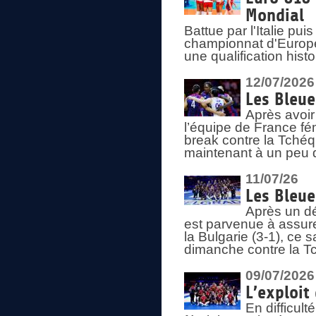
Mondial
Battue par l'Italie pu
championnat d'Europe
une qualification his
12/07/2026
Les Bleue
Après avoir
l’équipe de France fém
break contre la Tchéq
maintenant à un peu d
11/07/26
Les Bleue
Après un dé
est parvenue à assure
la Bulgarie (3-1), ce
dimanche contre la T
09/07/2026
L’exploit
En difficul