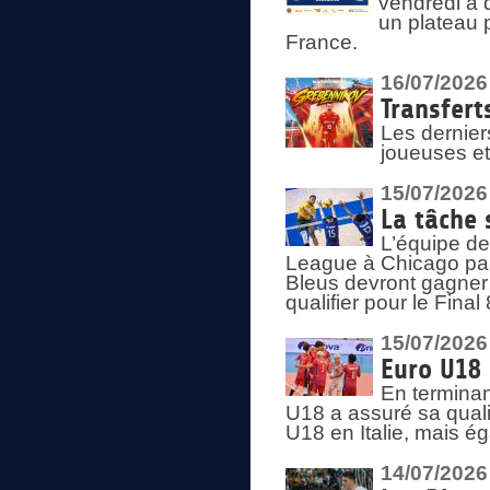
vendredi à 
un plateau 
France.
16/07/2026
Transfert
Les dernier
joueuses et
15/07/2026
La tâche 
L’équipe de
League à Chicago par 
Bleus devront gagner 
qualifier pour le Fina
15/07/2026
Euro U18 
En terminan
U18 a assuré sa quali
U18 en Italie, mais é
14/07/2026