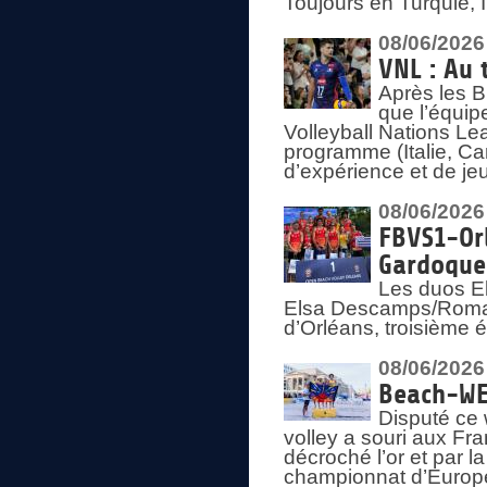
Toujours en Turquie, 
08/06/2026
VNL : Au 
Après les 
que l’équip
Volleyball Nations L
programme (Italie, Ca
d’expérience et de je
08/06/2026
FBVS1-Orl
Gardoque
Les duos E
Elsa Descamps/Roman
d’Orléans, troisième 
08/06/2026
Beach-WEV
Disputé ce 
volley a souri aux Fr
décroché l’or et par 
championnat d’Europ