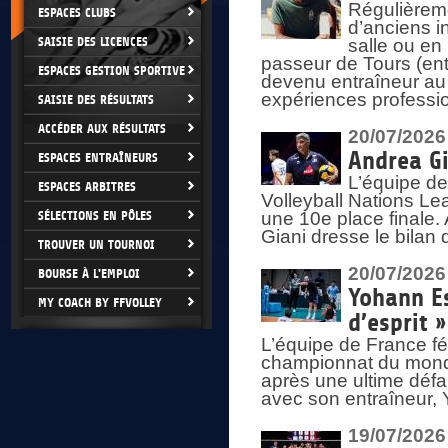
Régulièreme
ESPACES CLUBS
d’anciens i
SAISIE DES LICENCES
salle ou en
passeur de Tours (ent
ESPACES GESTION SPORTIVE
devenu entraîneur au
expériences professio
SAISIE DES RÉSULTATS
ACCÉDER AUX RÉSULTATS
20/07/2026
Andrea Gi
ESPACES ENTRAÎNEURS
L’équipe de
ESPACES ARBITRES
Volleyball Nations Lea
SÉLECTIONS EN PÔLES
une 10e place finale.
Giani dresse le bilan
TROUVER UN TOURNOI
20/07/2026
BOURSE À L'EMPLOI
Yohann Es
MY COACH BY FFVOLLEY
d’esprit »
L’équipe de France fé
championnat du monde
après une ultime défai
avec son entraîneur,
19/07/2026