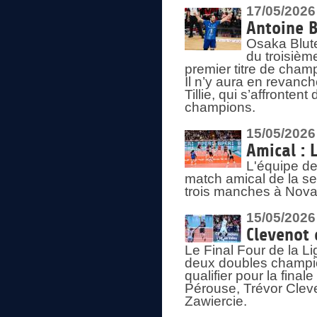
17/05/2026
Antoine B
Osaka Blut
du troisièm
premier titre de champ
Il n’y aura en revanc
Tillie, qui s’affronte
champions.
15/05/2026
Amical : 
L'équipe de
match amical de la sem
trois manches à Nova
15/05/2026
Clevenot 
Le Final Four de la 
deux doubles champio
qualifier pour la final
Pérouse, Trévor Cleve
Zawiercie.