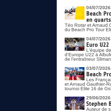
04/07/2026
Beach Pro
en quarts
Téo Rotar et Arnaud G
du Beach Pro Tour El
04/07/2026
Euro U22 
L'équipe d
d'Europe U22 à Albufei
de l'entraîneur Slima
03/07/2026
Beach Pro
Les Françai
et Arnaud Gauthier-Rat
tournoi Elite 16 de Gs
29/06/2026
Stephen B
Auteur de s