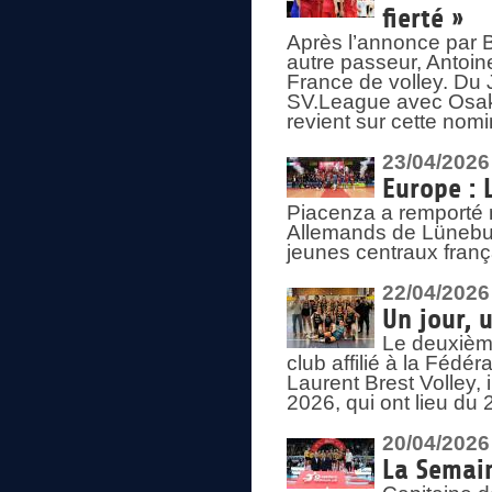
fierté »
Après l’annonce par Be
autre passeur, Antoine
France de volley. Du 
SV.League avec Osaka
revient sur cette nomi
23/04/2026
Europe : 
Piacenza a remporté 
Allemands de Lüneburg
jeunes centraux franç
22/04/2026
Un jour, 
Le deuxième
club affilié à la Fédér
Laurent Brest Volley,
2026, qui ont lieu du 
20/04/2026
La Semain