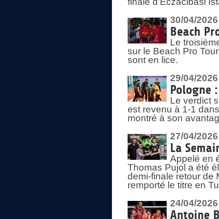
finale d'Eczacibasi Is
30/04/2026
Beach Pro
Le troisième
sur le Beach Pro Tour.
sont en lice.
29/04/2026
Pologne : 
Le verdict 
est revenu à 1-1 dans 
montré à son avantage
27/04/2026
La Semain
Appelé en é
Thomas Pujol a été élu
demi-finale retour de
remporté le titre en 
24/04/2026
Antoine B