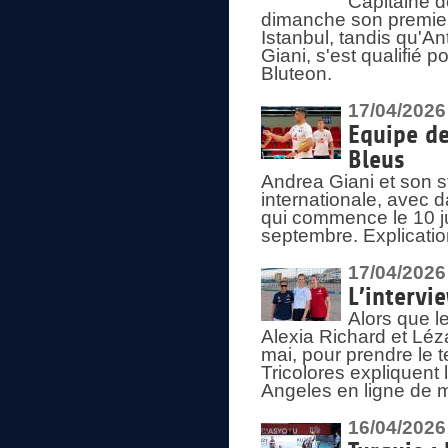
Capitaine d
dimanche son premier
Istanbul, tandis qu'An
Giani, s'est qualifié
Bluteon.
17/04/2026
Equipe de
Bleus
Andrea Giani et son st
internationale, avec d
qui commence le 10 ju
septembre. Explicatio
17/04/2026
L’intervi
Alors que le
Alexia Richard et Léz
mai, pour prendre le
Tricolores expliquen
Angeles en ligne de m
16/04/2026