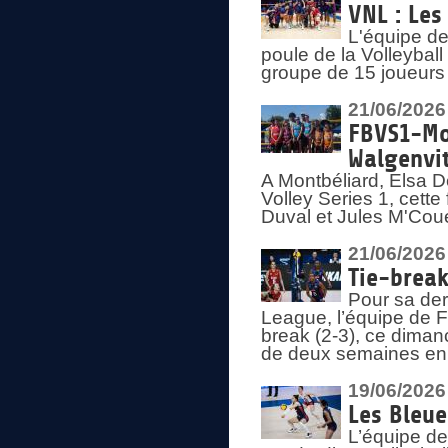
VNL : Les
L'équipe d
poule de la Volleyba
groupe de 15 joueurs 
21/06/2026
FBVS1-Mo
Walgenvit
A Montbéliard, Elsa 
Volley Series 1, cett
Duval et Jules M'Coue
21/06/2026
Tie-break
Pour sa der
League, l’équipe de Fr
break (2-3), ce diman
de deux semaines en
19/06/2026
Les Bleue
L’équipe de