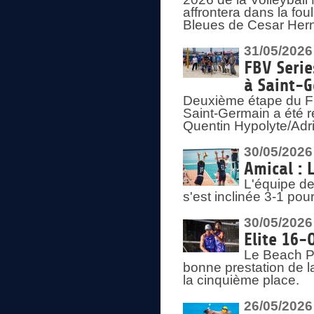
affrontera dans la fou
Bleues de Cesar Herna
31/05/2026
FBV Serie
à Saint-
Deuxième étape du F
Saint-Germain a été r
Quentin Hypolyte/Adr
30/05/2026
Amical : 
L'équipe de
s'est inclinée 3-1 po
30/05/2026
Elite 16-
Le Beach Pr
bonne prestation de l
la cinquième place.
26/05/2026