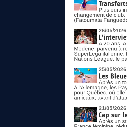
Transfert
Plusieurs i
changement de club, a
(Fatoumata Fanguedo
26/05/2026
L'intervi
A 20 ans, A
Modène, parvenu à re
SuperLega italienne. 
Nations League, le pas
25/05/2026
Les Bleu
Après un to
à l’Allemagne, les Pay
pour Québec, où elle
amicaux, avant d’atta
21/05/2026
Cap sur l
Après un st
France féminine, rédu