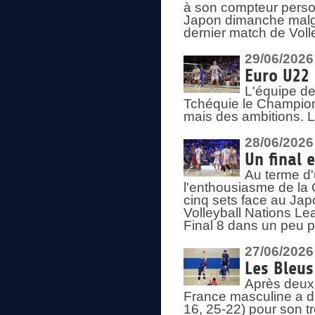
à son compteur person
Japon dimanche malgré
dernier match de Voll
29/06/2026
Euro U22 
L'équipe de
Tchéquie le Champion
mais des ambitions. L
28/06/2026
Un final 
Au terme d'
l'enthousiasme de la 
cinq sets face au Ja
Volleyball Nations Lea
Final 8 dans un peu 
27/06/2026
Les Bleus
Après deux v
France masculine a di
16, 25-22) pour son t