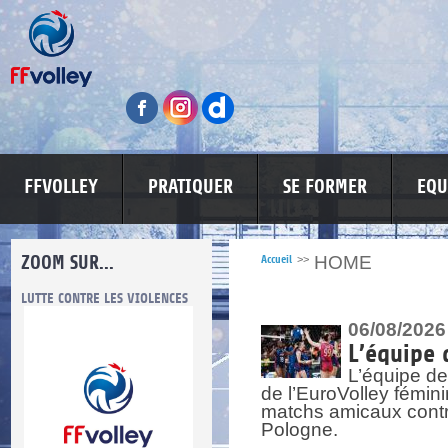
FFVOLLEY
PRATIQUER
SE FORMER
EQU
ZOOM SUR...
HOME
Accueil
>>
LUTTE CONTRE LES VIOLENCES
MA PETITE SPONSO
INFORMATI
06/08/2026
L’équipe 
L’équipe de
de l’EuroVolley fémin
matchs amicaux contre 
Pologne.
re.
res.