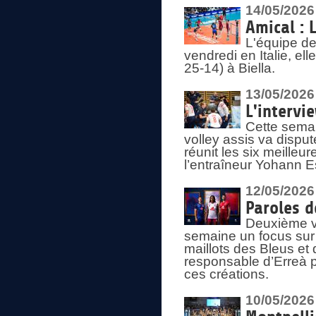
14/05/2026
Amical : 
L'équipe de
vendredi en Italie, ell
25-14) à Biella.
13/05/2026
L'intervi
Cette semai
volley assis va disput
réunit les six meille
l’entraîneur Yohann Es
12/05/2026
Paroles d
Deuxième vo
semaine un focus sur 
maillots des Bleus e
responsable d’Erreà p
ces créations.
10/05/2026