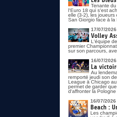
Les Bleus
Tenante du 
l'Euro 18 qui s'est ach
elle (3-2), les joueur
San Giorgio face à la
17/07/2026
Volley As
L'équipe de
premier Championnat 
sur son parcours, ave
16/07/2026
La victoir
Au lendemai
remporté jeudi son d
League à Chicago aux 
permet de garder quel
d'affronter la Pologn
16/07/2026
Beach : U
Les champio