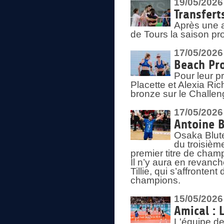
19/05/2026
Transfert
Après une a
de Tours la saison pr
17/05/2026
Beach Pro
Pour leur p
Placette et Alexia Ri
bronze sur le Challe
17/05/2026
Antoine B
Osaka Blut
du troisièm
premier titre de champ
Il n’y aura en revanc
Tillie, qui s’affronte
champions.
15/05/2026
Amical : 
L'équipe de