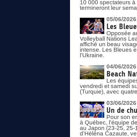
10 000 spectateurs à
termineront leur sema
05/06/2026
Les Bleu
Opposée au
Volleyball Nations L
affiché un beau visage
intense. Les Bleues 
l’Ukraine.
04/06/2026
Beach Nat
Les équipe
vendredi et samedi su
(Turquie), avec quatr
03/06/2026
Un de chu
Pour son en
à Québec, l’équipe de
au Japon (23-25, 25-1
d’Héléna Cazaute, ven