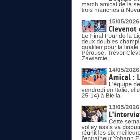
match amical de la sem
trois manches à Nova
15/05/2026
Clevenot 
Le Final Four de la 
deux doubles champio
qualifier pour la final
Pérouse, Trévor Cleve
Zawiercie.
14/05/2026
Amical : 
L'équipe de
vendredi en Italie, ell
25-14) à Biella.
13/05/2026
L'intervi
Cette semai
volley assis va disput
réunit les six meille
l’entraîneur Yohann Es