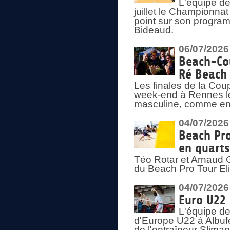
L'équipe de
juillet le Championnat
point sur son program
Bideaud.
06/07/2026
Beach-Cou
Ré Beach
Les finales de la Cou
week-end à Rennes le
masculine, comme en
04/07/2026
Beach Pro
en quarts
Téo Rotar et Arnaud G
du Beach Pro Tour El
04/07/2026
Euro U22 
L'équipe d
d'Europe U22 à Albufei
de l'entraîneur Slima