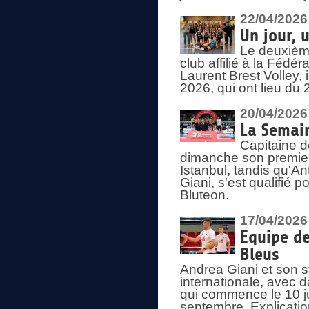
22/04/2026
Un jour, 
Le deuxième
club affilié à la Fédér
Laurent Brest Volley,
2026, qui ont lieu du 
20/04/2026
La Semain
Capitaine d
dimanche son premier
Istanbul, tandis qu'An
Giani, s'est qualifié
Bluteon.
17/04/2026
Equipe de
Bleus
Andrea Giani et son st
internationale, avec d
qui commence le 10 ju
septembre. Explicatio