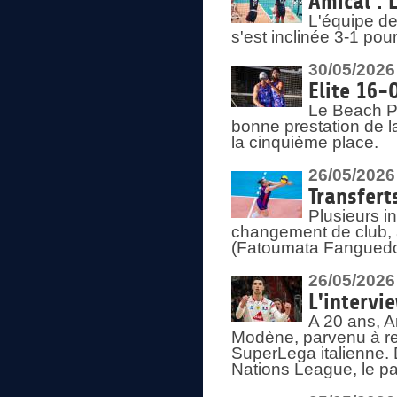
Amical : 
L'équipe de
s'est inclinée 3-1 po
30/05/2026
Elite 16-
Le Beach Pr
bonne prestation de l
la cinquième place.
26/05/2026
Transfert
Plusieurs i
changement de club, a
(Fatoumata Fanguedo
26/05/2026
L'intervi
A 20 ans, A
Modène, parvenu à re
SuperLega italienne. 
Nations League, le pas