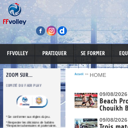
FFVOLLEY
PRATIQUER
SE FORMER
EQU
ZOOM SUR...
HOME
Accueil
>>
LUTTE CONTRE LES VIOLENCES
MA PETITE SPONSO
INFORMATI
09/08/2026
Beach Pr
Chouikh 
09/08/2026
re.
Trois mat
res.