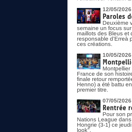
12/05/2026
Paroles d
Deuxième vo
semaine un focus sur 
maillots des Bleus e
responsable d’Erreà p
ces créations.
10/05/2026
Montpelli
Montpellier
France de son histoir
finale retour remporté
Henno) a été battu en
premier titre.
07/05/2026
Rentrée r
Pour son pr
Nations League dans u
Hongrie (3-1) ce jeudi
look".