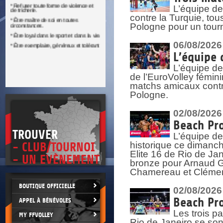
DOCU
et
L’équipe de
SITUAT
contre la Turquie, tou
Pologne pour un tourn
>
 vie.
06/08/2026
érant
L’équipe 
L’équipe de
de l’EuroVolley fémin
matchs amicaux contre 
Pologne.
02/08/2026
Beach Pro
TROUVER
L’équipe de
historique ce dimanc
- CLUB/TOURNOI
Elite 16 de Rio de Ja
- UN EVÈNEMENT
bronze pour Arnaud Ga
Chamereau et Clémence
BOUTIQUE OFFICIELLE
02/08/2026
Beach Pro
APPEL À BÉNÉVOLES
Les trois pa
MY FFVOLLEY
Rio de Janeiro se sont