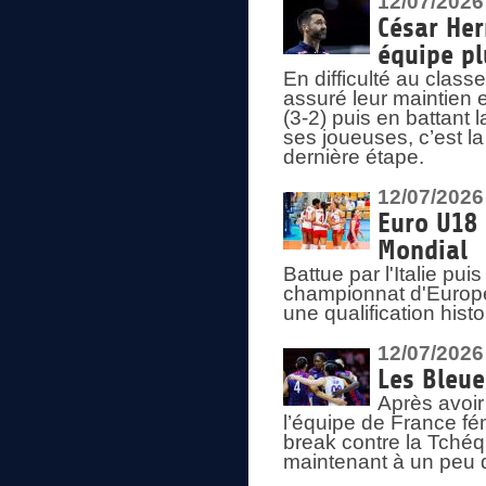
12/07/2026
César Her
équipe plu
En difficulté au clas
assuré leur maintien 
(3-2) puis en battant 
ses joueuses, c’est l
dernière étape.
12/07/2026
Euro U18 
Mondial
Battue par l'Italie pu
championnat d'Europe
une qualification his
12/07/2026
Les Bleue
Après avoir
l’équipe de France fém
break contre la Tchéq
maintenant à un peu d