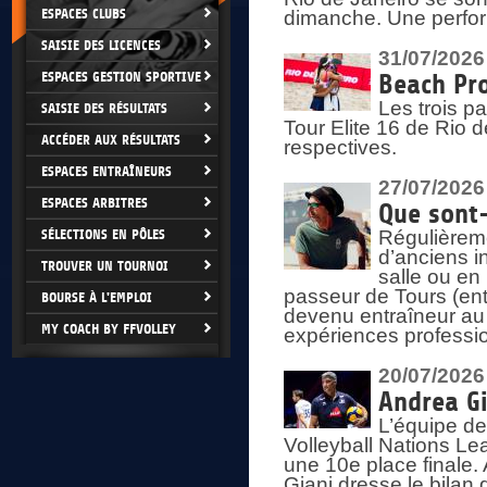
ESPACES CLUBS
dimanche. Une perform
SAISIE DES LICENCES
31/07/2026
ESPACES GESTION SPORTIVE
Beach Pro
Les trois p
SAISIE DES RÉSULTATS
Tour Elite 16 de Rio d
ACCÉDER AUX RÉSULTATS
respectives.
ESPACES ENTRAÎNEURS
27/07/2026
ESPACES ARBITRES
Que sont-
SÉLECTIONS EN PÔLES
Régulièreme
d’anciens i
TROUVER UN TOURNOI
salle ou en
passeur de Tours (ent
BOURSE À L'EMPLOI
devenu entraîneur au
MY COACH BY FFVOLLEY
expériences professio
20/07/2026
Andrea Gi
L’équipe de
Volleyball Nations Lea
une 10e place finale.
Giani dresse le bilan