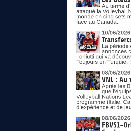
Au terme d’
attaqué la Volleyball
monde en cinq sets me
face au Canada.
10/06/2026
Transfert
La période 
annonces ce
Toniutti qui va découv
Toujours en Turquie, 
08/06/2026
VNL : Au 
Après les 
que l’équip
Volleyball Nations L
programme (Italie, Ca
d’expérience et de je
08/06/2026
FBVS1-Orl