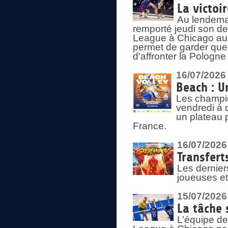
La victoir
Au lendemai
remporté jeudi son d
League à Chicago aux 
permet de garder quel
d'affronter la Pologn
16/07/2026
Beach : U
Les champio
vendredi à 
un plateau 
France.
16/07/2026
Transfert
Les dernier
joueuses et
15/07/2026
La tâche 
L’équipe de