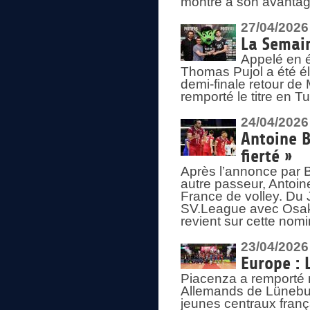
montré à son avantage
27/04/2026
La Semain
Appelé en é
Thomas Pujol a été élu
demi-finale retour de
remporté le titre en 
24/04/2026
Antoine B
fierté »
Après l’annonce par Be
autre passeur, Antoine
France de volley. Du 
SV.League avec Osaka
revient sur cette nomi
23/04/2026
Europe : 
Piacenza a remporté 
Allemands de Lüneburg
jeunes centraux franç