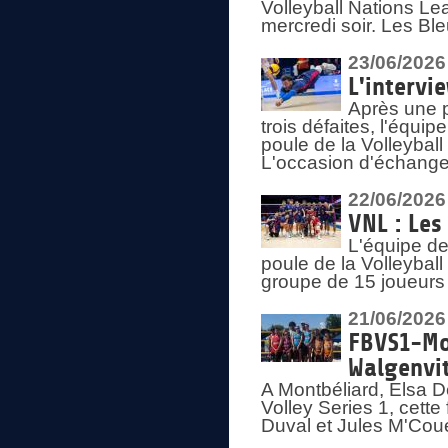
Volleyball Nations Lea
mercredi soir. Les Bl
23/06/2026
L'intervi
Après une p
trois défaites, l'équi
poule de la Volleybal
L'occasion d'échanger
22/06/2026
VNL : Les
L'équipe d
poule de la Volleyba
groupe de 15 joueurs 
21/06/2026
FBVS1-Mo
Walgenvit
A Montbéliard, Elsa 
Volley Series 1, cett
Duval et Jules M'Coue