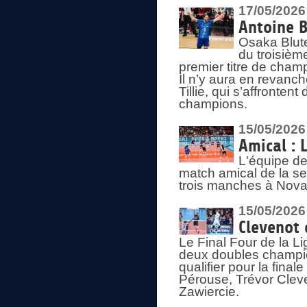
17/05/2026
Antoine B
Osaka Blut
du troisièm
premier titre de champ
Il n’y aura en revanc
Tillie, qui s’affronte
champions.
15/05/2026
Amical : 
L'équipe de
match amical de la sem
trois manches à Nova
15/05/2026
Clevenot 
Le Final Four de la 
deux doubles champio
qualifier pour la final
Pérouse, Trévor Cleve
Zawiercie.