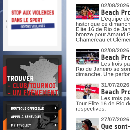
DOCU
et
02/08/2026
SITUAT
Beach Pro
L’équipe de
>
 vie.
historique ce dimanc
érant
Elite 16 de Rio de Ja
bronze pour Arnaud Ga
Chamereau et Clémence
02/08/2026
Beach Pro
Les trois pa
Rio de Janeiro se sont
dimanche. Une perform
TROUVER
- CLUB/TOURNOI
31/07/2026
Beach Pro
- UN EVÈNEMENT
Les trois p
Tour Elite 16 de Rio d
respectives.
BOUTIQUE OFFICIELLE
APPEL À BÉNÉVOLES
27/07/2026
Que sont-
MY FFVOLLEY