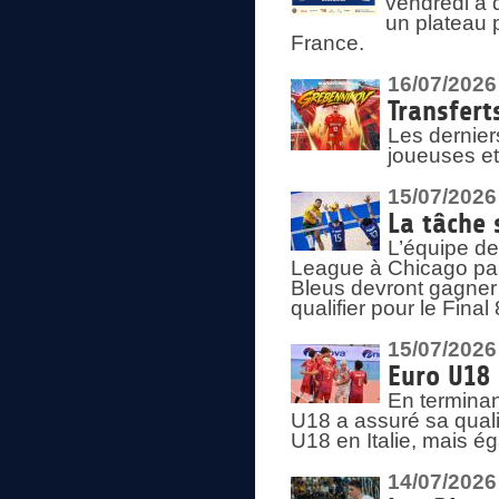
vendredi à 
un plateau 
France.
16/07/2026
Transfert
Les dernier
joueuses et
15/07/2026
La tâche 
L’équipe de
League à Chicago par 
Bleus devront gagner 
qualifier pour le Fina
15/07/2026
Euro U18 
En terminan
U18 a assuré sa quali
U18 en Italie, mais é
14/07/2026