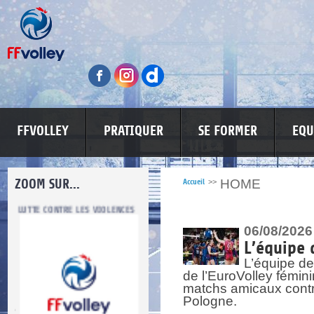
FFVOLLEY
PRATIQUER
SE FORMER
EQU
ZOOM SUR...
HOME
Accueil
>>
LUTTE CONTRE LES VIOLENCES
MA PETITE SPONSO
INFORMATI
06/08/2026
L’équipe 
L’équipe de
de l’EuroVolley fémin
matchs amicaux contre 
Pologne.
re.
res.