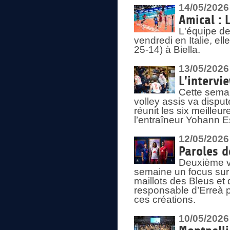
14/05/2026
Amical : 
L'équipe de
vendredi en Italie, ell
25-14) à Biella.
13/05/2026
L'intervi
Cette semai
volley assis va disput
réunit les six meille
l’entraîneur Yohann Es
12/05/2026
Paroles d
Deuxième vo
semaine un focus sur 
maillots des Bleus e
responsable d’Erreà p
ces créations.
10/05/2026