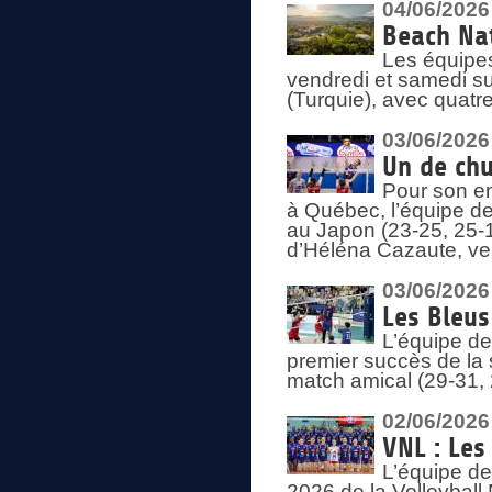
04/06/2026
Beach Nat
Les équipe
vendredi et samedi su
(Turquie), avec quatr
03/06/2026
Un de chu
Pour son en
à Québec, l’équipe de
au Japon (23-25, 25-1
d’Héléna Cazaute, ven
03/06/2026
Les Bleus
L’équipe de
premier succès de la s
match amical (29-31, 
02/06/2026
VNL : Les
L’équipe de
2026 de la Volleyball