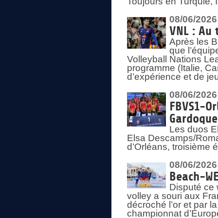
Toujours en Turquie, 
08/06/2026
VNL : Au 
Après les 
que l’équip
Volleyball Nations L
programme (Italie, Ca
d’expérience et de je
08/06/2026
FBVS1-Orl
Gardoque
Les duos E
Elsa Descamps/Roman
d’Orléans, troisième 
08/06/2026
Beach-WEV
Disputé ce 
volley a souri aux Fr
décroché l’or et par 
championnat d’Europ