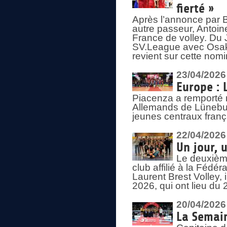
fierté »
Après l’annonce par Be
autre passeur, Antoine
France de volley. Du 
SV.League avec Osaka
revient sur cette nomi
23/04/2026
Europe : 
Piacenza a remporté 
Allemands de Lüneburg
jeunes centraux franç
22/04/2026
Un jour, 
Le deuxième
club affilié à la Fédér
Laurent Brest Volley,
2026, qui ont lieu du 
20/04/2026
La Semain