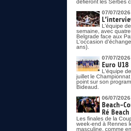
défieront les Serbes c
07/07/2026
L’intervi
L’équipe de
semaine, avec quatre
Belgrade face aux Pays
L’occasion d’échange
ans).
07/07/2026
Euro U18 
L'équipe de
juillet le Championnat
point sur son program
Bideaud.
06/07/2026
Beach-Cou
Ré Beach
Les finales de la Cou
week-end à Rennes le
masculine, comme en