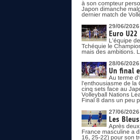
à son compteur person
Japon dimanche malgré
dernier match de Voll
29/06/2026
Euro U22 
L'équipe de
Tchéquie le Champion
mais des ambitions. L
28/06/2026
Un final 
Au terme d'
l'enthousiasme de la 
cinq sets face au Ja
Volleyball Nations Lea
Final 8 dans un peu 
27/06/2026
Les Bleus
Après deux v
France masculine a di
16, 25-22) pour son t