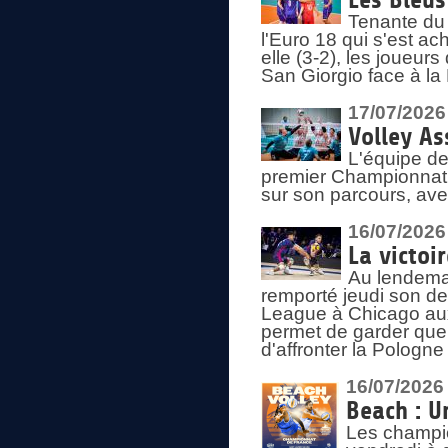
Les Bleus
Tenante du 
l'Euro 18 qui s'est ach
elle (3-2), les joueur
San Giorgio face à la
17/07/2026
Volley As
L'équipe de
premier Championnat 
sur son parcours, ave
16/07/2026
La victoir
Au lendemai
remporté jeudi son d
League à Chicago aux 
permet de garder quel
d'affronter la Pologn
16/07/2026
Beach : U
Les champio