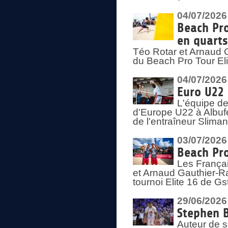
04/07/2026
Beach Pro
en quarts
Téo Rotar et Arnaud G
du Beach Pro Tour El
04/07/2026
Euro U22 
L'équipe d
d'Europe U22 à Albufei
de l'entraîneur Slima
03/07/2026
Beach Pro
Les Françai
et Arnaud Gauthier-Rat
tournoi Elite 16 de Gs
29/06/2026
Stephen B
Auteur de s