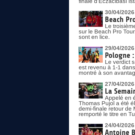
finale d'Eczacibasi Is
30/04/2026
Beach Pro
Le troisième
sur le Beach Pro Tour.
sont en lice.
29/04/2026
Pologne : 
Le verdict 
est revenu à 1-1 dans 
montré à son avantage
27/04/2026
La Semain
Appelé en é
Thomas Pujol a été élu
demi-finale retour de
remporté le titre en 
24/04/2026
Antoine B