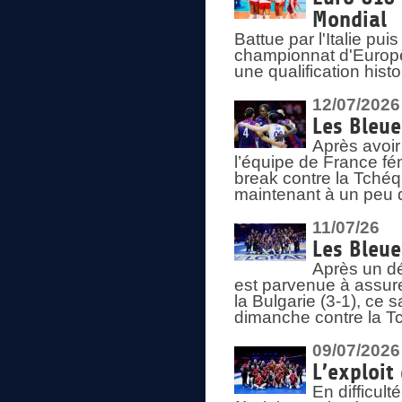
Mondial
Battue par l'Italie pu
championnat d'Europe
une qualification his
12/07/2026
Les Bleue
Après avoir
l’équipe de France fém
break contre la Tchéq
maintenant à un peu d
11/07/26
Les Bleue
Après un dé
est parvenue à assure
la Bulgarie (3-1), ce
dimanche contre la T
09/07/2026
L’exploit
En difficul