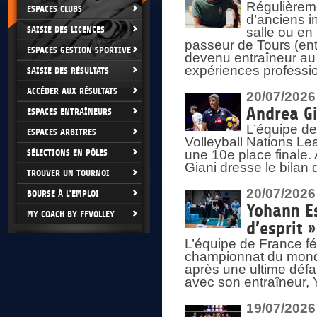
Régulièreme
ESPACES CLUBS
d’anciens i
SAISIE DES LICENCES
salle ou en
passeur de Tours (ent
ESPACES GESTION SPORTIVE
devenu entraîneur au
expériences professio
SAISIE DES RÉSULTATS
ACCÉDER AUX RÉSULTATS
20/07/2026
Andrea Gi
ESPACES ENTRAÎNEURS
L’équipe de
ESPACES ARBITRES
Volleyball Nations Lea
SÉLECTIONS EN PÔLES
une 10e place finale.
Giani dresse le bilan
TROUVER UN TOURNOI
20/07/2026
BOURSE À L'EMPLOI
Yohann Es
MY COACH BY FFVOLLEY
d’esprit »
L’équipe de France fé
championnat du monde
après une ultime défai
avec son entraîneur,
19/07/2026