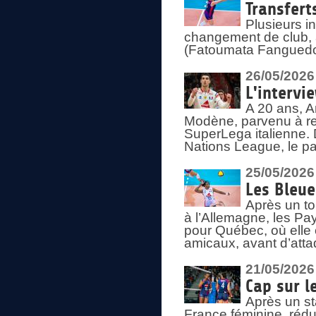
Transfert
Plusieurs i
changement de club, a
(Fatoumata Fanguedo
26/05/2026
L'intervi
A 20 ans, A
Modène, parvenu à re
SuperLega italienne. 
Nations League, le pas
25/05/2026
Les Bleu
Après un to
à l’Allemagne, les Pay
pour Québec, où elle
amicaux, avant d’atta
21/05/2026
Cap sur l
Après un st
France féminine, rédu