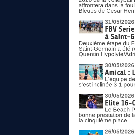
affrontera dans la fou
Bleues de Cesar Herna
31/05/2026
FBV Serie
à Saint-
Deuxième étape du F
Saint-Germain a été r
Quentin Hypolyte/Adr
30/05/2026
Amical : 
L'équipe de
s'est inclinée 3-1 po
30/05/2026
Elite 16-
Le Beach Pr
bonne prestation de l
la cinquième place.
26/05/2026