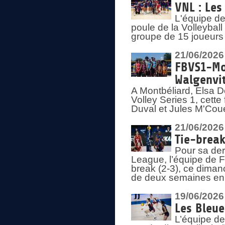
VNL : Les
L'équipe d
poule de la Volleyba
groupe de 15 joueurs 
21/06/2026
FBVS1-Mo
Walgenvit
A Montbéliard, Elsa 
Volley Series 1, cett
Duval et Jules M'Coue
21/06/2026
Tie-break
Pour sa der
League, l’équipe de Fr
break (2-3), ce diman
de deux semaines en
19/06/2026
Les Bleue
L’équipe de