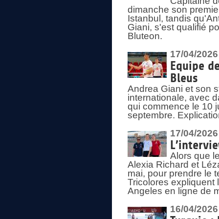
Capitaine d
dimanche son premier
Istanbul, tandis qu'An
Giani, s'est qualifié
Bluteon.
17/04/2026
Equipe de
Bleus
Andrea Giani et son st
internationale, avec d
qui commence le 10 ju
septembre. Explicatio
17/04/2026
L’intervi
Alors que le
Alexia Richard et Léz
mai, pour prendre le
Tricolores expliquen
Angeles en ligne de m
16/04/2026