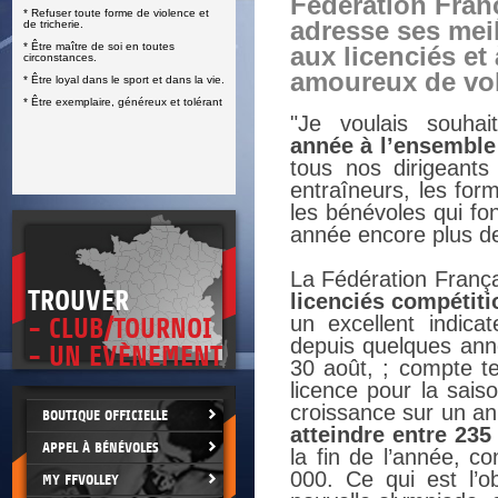
Fédération Franç
* Refuser toute forme de violence et
E
adresse ses mei
de tricherie.
* Être maître de soi en toutes
aux licenciés et 
circonstances.
amoureux de vol
* Être loyal dans le sport et dans la vie.
* Être exemplaire, généreux et tolérant
"Je voulais souha
année à l’ensemble
tous nos dirigeants 
entraîneurs, les for
les bénévoles qui font
année encore plus de
La Fédération França
TROUVER
licenciés compétiti
un excellent indica
- CLUB/TOURNOI
depuis quelques anné
- UN EVÈNEMENT
30 août, ; compte t
licence pour la sai
croissance sur un an
BOUTIQUE OFFICIELLE
atteindre entre 235
APPEL À BÉNÉVOLES
la fin de l’année, c
000. Ce qui est l’o
MY FFVOLLEY