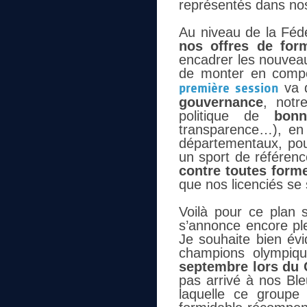
représentés dans no
Au niveau de la Féd
nos offres de form
encadrer les nouveau
de monter en comp
première session
va d
gouvernance
, notr
politique de
bonn
transparence…), en 
départementaux, pour
un sport de référen
contre toutes form
que nos licenciés se
Voilà pour ce plan 
s’annonce encore pl
Je souhaite bien é
champions olympiq
septembre lors du
pas arrivé à nos Ble
laquelle ce groupe