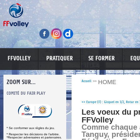
FFVOLLEY
PRATIQUER
SE FORMER
EQU
ZOOM SUR...
HOME
Accueil
>>
S
COMITÉ DU FAIR PLAY
LUTTE CONTRE LES VIOLENCES
MA PETITE
<<
Europe (F) : Gicquel en 1/2, Rotar en 
Les voeux du pr
FFVolley
Comme chaque a
* Se conformer aux règles du jeu.
Tanguy, présiden
* Respecter les décisions de l’arbitre.
*Respecter adversaires et partenaires.