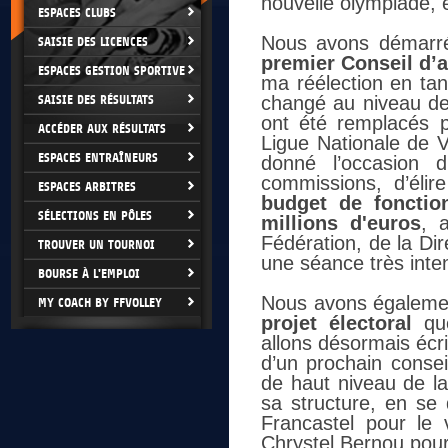
nouvelle olympiade, 
ESPACES CLUBS
Nous avons démarré 
SAISIE DES LICENCES
premier Conseil d’a
ESPACES GESTION SPORTIVE
ma réélection en tan
SAISIE DES RÉSULTATS
changé au niveau de 
ont été remplacés 
ACCÉDER AUX RÉSULTATS
Ligue Nationale de V
ESPACES ENTRAÎNEURS
donné l’occasion d
commissions, d’éli
ESPACES ARBITRES
budget de fonctio
SÉLECTIONS EN PÔLES
millions d'euros
, 
Fédération, de la Dir
TROUVER UN TOURNOI
une séance très inte
BOURSE À L'EMPLOI
Nous avons égaleme
MY COACH BY FFVOLLEY
projet électoral
que
allons désormais écr
d’un prochain conseil 
de haut niveau de la
sa structure, en se
Francastel pour le v
Chrystel Bernou pour 