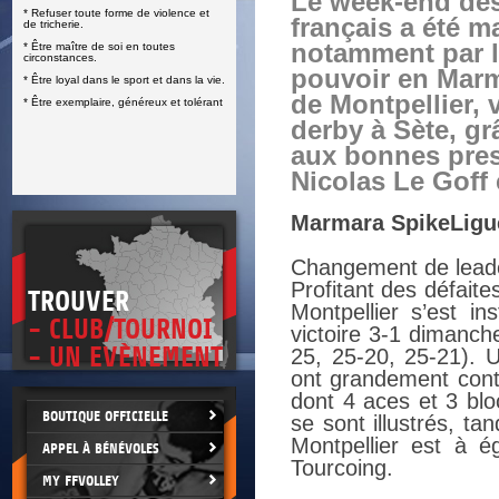
Le week-end des
* Refuser toute forme de violence et
E
français a été m
de tricherie.
notamment par l
* Être maître de soi en toutes
circonstances.
pouvoir en Mar
* Être loyal dans le sport et dans la vie.
de Montpellier, 
* Être exemplaire, généreux et tolérant
derby à Sète, g
aux bonnes pres
Nicolas Le Goff 
Marmara SpikeLigu
Changement de leade
Profitant des défait
TROUVER
Montpellier s’est i
- CLUB/TOURNOI
victoire 3-1 dimanche
- UN EVÈNEMENT
25, 25-20, 25-21). 
ont grandement contr
dont 4 aces et 3 blo
BOUTIQUE OFFICIELLE
se sont illustrés, t
Montpellier est à 
APPEL À BÉNÉVOLES
Tourcoing.
MY FFVOLLEY