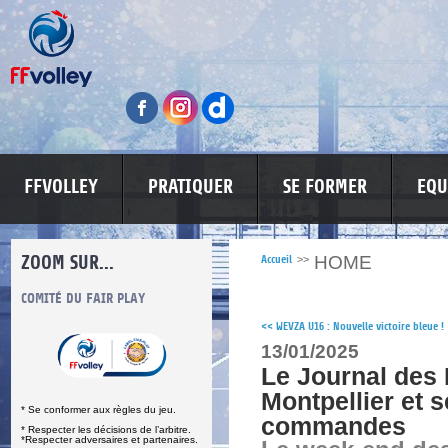
FFVOLLEY
PRATIQUER
SE FORMER
EQU
ZOOM SUR...
HOME
Accueil
>>
S
COMITÉ DU FAIR PLAY
LUTTE CONTRE LES VIOLENCES
MA PETITE
<<
WEVZA U16 : Nouvelle victoire bleue !
13/01/2025
Le Journal des 
Montpellier et 
* Se conformer aux règles du jeu.
commandes
* Respecter les décisions de l’arbitre.
*Respecter adversaires et partenaires.