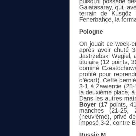
puisqu’il possède dé
Galatasaray, qui, av
terrain de Kusgöz 
Fenerbahçe, la forma
Pologne
On jouait ce week-e
après avoir chuté 3
Jastrzebski Wegiel,
titulaire (12 points,
dominé Czestochowa 
profité pour reprend
d’écart).
ette derni
C
3-1 à Zawiercie (25-
la deuxième place, à 
Dans les autres ma
Boyer
(17 points, 41
manches (21-25, 2
(neuvième), privé d
imposé 3-2, contre B
Russie M