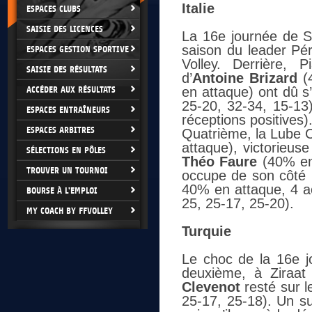
Italie
ESPACES CLUBS
SAISIE DES LICENCES
La 16e journée de S
saison du leader Pé
ESPACES GESTION SPORTIVE
Volley. Derrière, 
SAISIE DES RÉSULTATS
d’
Antoine Brizard
(4
ACCÉDER AUX RÉSULTATS
en attaque) ont dû s
25-20, 32-34, 15-13
ESPACES ENTRAÎNEURS
réceptions positives)
ESPACES ARBITRES
Quatrième, la Lube 
attaque), victorieus
SÉLECTIONS EN PÔLES
Théo Faure
(40% en 
TROUVER UN TOURNOI
occupe de son côté l
40% en attaque, 4 ac
BOURSE À L'EMPLOI
25, 25-17, 25-20).
MY COACH BY FFVOLLEY
Turquie
Le choc de la 16e j
deuxième, à Ziraat 
Clevenot
resté sur l
25-17, 25-18). Un su