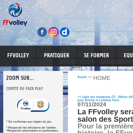
FFVOLLEY
PRATIQUER
SE FORMER
EQU
ZOOM SUR...
HOME
Accueil
>>
S
COMITÉ DU FAIR PLAY
LUTTE CONTRE LES VIOLENCES
MA PETITE
<<
Ligue des champions (F) : Débuts diff
pour Nantes et Levallois Paris
07/11/2024
La FFvolley ser
salon des Sport
* Se conformer aux règles du jeu.
Pour la première
* Respecter les décisions de l’arbitre.
*Respecter adversaires et partenaires.