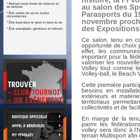
histoire, la FFvo
* Refuser toute forme de violence et
E
au salon des Spo
de tricherie.
Parasports du 1
* Être maître de soi en toutes
circonstances.
novembre proch
* Être loyal dans le sport et dans la vie.
des Expositions 
* Être exemplaire, généreux et tolérant
Ce salon, tenu en c
opportunité de choix p
effet, les communes 
important pour la féd
valoriser les nouvelle
Volley tout comme le
Volley-ball, le Beach V
TROUVER
Cette première partic
besoins en installati
- CLUB/TOURNOI
extérieurs et matéri
- UN EVÈNEMENT
territoriaux permett
collectivités et de fa
BOUTIQUE OFFICIELLE
En marge de la tenue
parmi les fédération
APPEL À BÉNÉVOLES
volley sera donc à l
terrain Multisport afin
MY FFVOLLEY