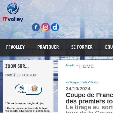
FFVOLLEY
PRATIQUER
SE FORMER
EQU
ZOOM SUR...
HOME
Accueil
>>
S
COMITÉ DU FAIR PLAY
LUTTE CONTRE LES VIOLENCES
MA PETITE
<<
Pologne : Carle s'illustre
24/10/2024
Coupe de France
des premiers t
* Se conformer aux règles du jeu.
Le tirage au sor
* Respecter les décisions de l’arbitre.
*Respecter adversaires et partenaires.