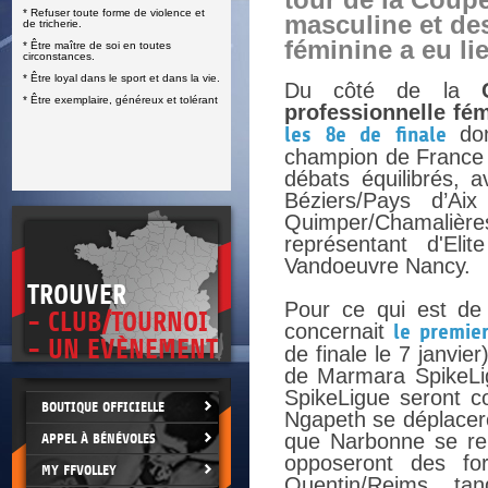
tour de la Coup
* Refuser toute forme de violence et
E
masculine et de
de tricherie.
féminine a eu li
* Être maître de soi en toutes
circonstances.
* Être loyal dans le sport et dans la vie.
Du côté de la
* Être exemplaire, généreux et tolérant
professionnelle fé
les 8e de finale
don
champion de France s
débats équilibrés, 
Béziers/Pays d’Ai
Quimper/Chamalièr
représentant d'Elit
Vandoeuvre Nancy.
TROUVER
Pour ce qui est de
- CLUB/TOURNOI
concernait
le premier
- UN EVÈNEMENT
de finale le 7 janvie
de Marmara SpikeLi
SpikeLigue seront co
BOUTIQUE OFFICIELLE
Ngapeth se déplaceron
que Narbonne se ren
APPEL À BÉNÉVOLES
opposeront des fo
MY FFVOLLEY
Quentin/Reims, tan