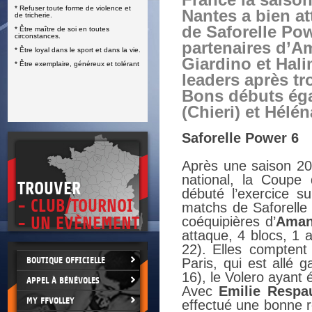
France la saison
* Refuser toute forme de violence et
E
Nantes a bien at
de tricherie.
de Saforelle Pow
* Être maître de soi en toutes
circonstances.
partenaires d’A
* Être loyal dans le sport et dans la vie.
Giardino et Hal
* Être exemplaire, généreux et tolérant
leaders après tr
Bons débuts éga
(Chieri) et Hélé
Saforelle Power 6
Après une saison 202
national, la Coupe
TROUVER
débuté l’exercice su
- CLUB/TOURNOI
matchs de Saforelle
- UN EVÈNEMENT
coéquipières d’
Aman
attaque, 4 blocs, 1 
22).
Elles comptent 
BOUTIQUE OFFICIELLE
Paris, qui est allé 
16), le Volero ayant 
APPEL À BÉNÉVOLES
Avec
Emilie Respa
MY FFVOLLEY
effectué une bonne re