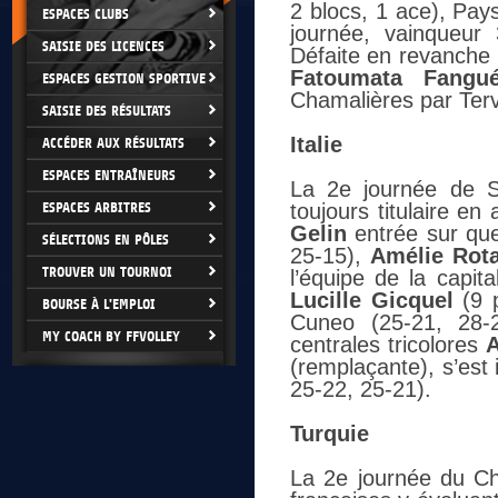
2 blocs, 1 ace), Pay
ESPACES CLUBS
journée, vainqueur
SAISIE DES LICENCES
Défaite en revanche
Fatoumata Fangu
ESPACES GESTION SPORTIVE
Chamalières par Terv
SAISIE DES RÉSULTATS
Italie
ACCÉDER AUX RÉSULTATS
ESPACES ENTRAÎNEURS
La 2e journée de S
ESPACES ARBITRES
toujours titulaire e
Gelin
entrée sur que
SÉLECTIONS EN PÔLES
25-15),
Amélie Rot
TROUVER UN TOURNOI
l’équipe de la capit
Lucille Gicquel
(9 
BOURSE À L'EMPLOI
Cuneo (25-21, 28-
MY COACH BY FFVOLLEY
centrales tricolores
(remplaçante), s’est 
25-22, 25-21).
Turquie
La 2e journée du Ch