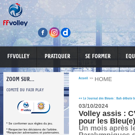
FFVOLLEY
PRATIQUER
SE FORMER
EQU
ZOOM SUR...
HOME
Accueil
>>
S
COMITÉ DU FAIR PLAY
LUTTE CONTRE LES VIOLENCES
MA PETITE
<<
Le Journal des Bleues : Bah débute b
03/10/2024
Volley assis : C
pour les Bleu(e)
* Se conformer aux règles du jeu.
Un mois après l
* Respecter les décisions de l’arbitre.
*Respecter adversaires et partenaires.