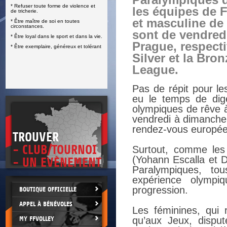
Paralympiques d
* Refuser toute forme de violence et
E
les équipes de 
de tricherie.
et masculine de 
* Être maître de soi en toutes
circonstances.
sont de vendred
* Être loyal dans le sport et dans la vie.
Prague, respect
* Être exemplaire, généreux et tolérant
Silver et la Bro
League.
Pas de répit pour le
eu le temps de dig
olympiques de rêve à
vendredi à dimanche 
rendez-vous européen
TROUVER
- CLUB/TOURNOI
Surtout, comme les 
(Yohann Escalla et D
- UN EVÈNEMENT
Paralympiques, to
expérience olympi
progression.
BOUTIQUE OFFICIELLE
APPEL À BÉNÉVOLES
Les féminines, qui
MY FFVOLLEY
qu’aux Jeux, disput