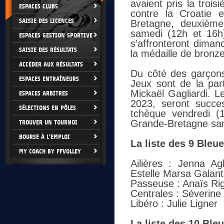
avaient pris la troi
ESPACES CLUBS
contre la Croatie 
SAISIE DES LICENCES
Bretagne, deuxième
samedi (12h et 16h
ESPACES GESTION SPORTIVE
s’affronteront diman
SAISIE DES RÉSULTATS
la médaille de bronze
ACCÉDER AUX RÉSULTATS
Du côté des garçons
ESPACES ENTRAÎNEURS
Jeux sont de la part
Mickaël Gagliardi. L
ESPACES ARBITRES
2023, seront succe
SÉLECTIONS EN PÔLES
tchèque vendredi (1
Grande-Bretagne same
TROUVER UN TOURNOI
BOURSE À L'EMPLOI
La liste des 9 Bleue
MY COACH BY FFVOLLEY
Ailières : Jenna Ag
Estelle Marsa Galant
Passeuse : Anaïs Rig
Centrales : Séverine 
Libéro : Julie Ligner
La liste des 10 Bleu