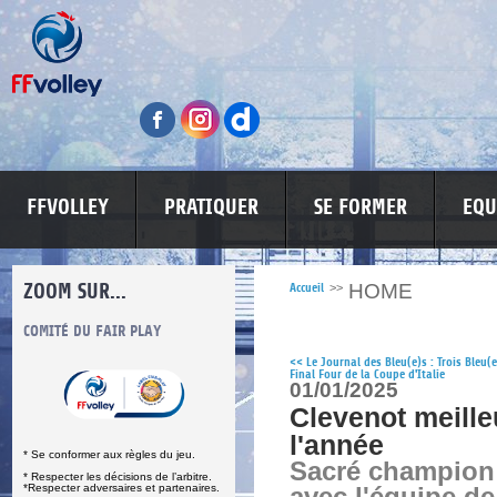
FFVOLLEY
PRATIQUER
SE FORMER
EQU
ZOOM SUR...
HOME
Accueil
>>
S
COMITÉ DU FAIR PLAY
LUTTE CONTRE LES VIOLENCES
MA PETITE
<<
Le Journal des Bleu(e)s : Trois Bleu(
Final Four de la Coupe d'Italie
01/01/2025
Clevenot meille
l'année
* Se conformer aux règles du jeu.
Sacré champion
* Respecter les décisions de l’arbitre.
*Respecter adversaires et partenaires.