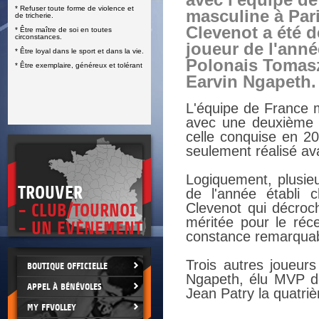
avec l'équipe d
* Refuser toute forme de violence et
E
masculine à Pari
de tricherie.
Clevenot a été d
* Être maître de soi en toutes
circonstances.
joueur de l'anné
* Être loyal dans le sport et dans la vie.
Polonais Tomasz
* Être exemplaire, généreux et tolérant
Earvin Ngapeth.
L'équipe de France 
avec une deuxième v
celle conquise en 20
seulement réalisé ava
Logiquement, plusieu
TROUVER
de l'année établi 
Clevenot qui décroc
- CLUB/TOURNOI
méritée pour le réce
- UN EVÈNEMENT
constance remarquabl
Trois autres joueur
BOUTIQUE OFFICIELLE
Ngapeth, élu MVP de
APPEL À BÉNÉVOLES
Jean Patry la quatriè
MY FFVOLLEY