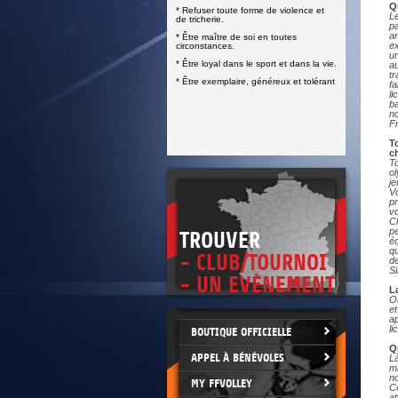
DOCUMENTS UTILES
Q
* Refuser toute forme de violence et
SITUATION SANITAIRE
L
de tricherie.
p
COVID-19
a
* Être maître de soi en toutes
ex
circonstances.
CLIQUEZ ICI
u
>
* Être loyal dans le sport et dans la vie.
a
tr
* Être exemplaire, généreux et tolérant
f
li
ba
n
Fr
T
c
T
o
j
V
pr
v
C
pe
TROUVER
éq
qu
- CLUB/TOURNOI
de
Si
- UN EVÈNEMENT
L
Ou
et
a
li
BOUTIQUE OFFICIELLE
Q
APPEL À BÉNÉVOLES
Là
mi
no
MY FFVOLLEY
C
at