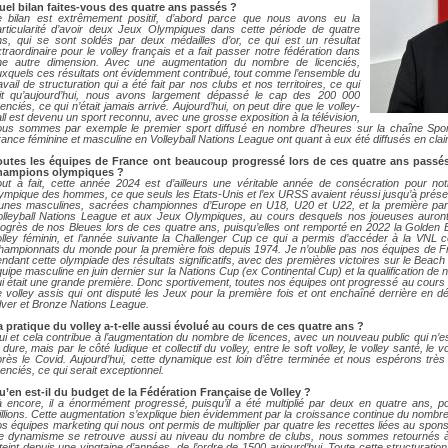
DOCUMENTS UTILES
uel bilan faites-vous des quatre ans passés ?
SITUATION SANITAIR
e bilan est extrêmement positif, d’abord parce que nous avons eu la
articularité d’avoir deux Jeux Olympiques dans cette période de quatre
COVID-19
ns, qui se sont soldés par deux médailles d’or, ce qui est un résultat
traordinaire pour le volley français et a fait passer notre fédération dans
CLIQUEZ ICI
ne autre dimension. Avec une augmentation du nombre de licenciés,
>
uxquels ces résultats ont évidemment contribué, tout comme l’ensemble du
avail de structuration qui a été fait par nos clubs et nos territoires, ce qui
ait qu’aujourd’hui, nous avons largement dépassé le cap des 200 000
cenciés, ce qui n’était jamais arrivé. Aujourd’hui, on peut dire que le volley-
ll est devenu un sport reconnu, avec une grosse exposition à la télévision,
ous sommes par exemple le premier sport diffusé en nombre d’heures sur la chaîne Spo
ance féminine et masculine en Volleyball Nations League ont quant à eux été diffusés en clair
outes les équipes de France ont beaucoup progressé lors de ces quatre ans passé
hampions olympiques ?
out à fait, cette année 2024 est d’ailleurs une véritable année de consécration pour not
lympique des hommes, ce que seuls les Etats-Unis et l’ex URSS avaient réussi jusqu’à prés
eunes masculines, sacrées championnes d’Europe en U18, U20 et U22, et la première parti
olleyball Nations League et aux Jeux Olympiques, au cours desquels nos joueuses auront 
ogrès de nos Bleues lors de ces quatre ans, puisqu’elles ont remporté en 2022 la Golden Eu
olley féminin, et l’année suivante la Challenger Cup ce qui a permis d’accéder à la VNL c
hampionnats du monde pour la première fois depuis 1974. Je n’oublie pas nos équipes de Fr
ndant cette olympiade des résultats significatifs, avec des premières victoires sur le Beach Pr
uipe masculine en juin dernier sur la Nations Cup (ex Continental Cup) et la qualification d
i était une grande première. Donc sportivement, toutes nos équipes ont progressé au cours d
 volley assis qui ont disputé les Jeux pour la première fois et ont enchaîné derrière en d
lver et Bronze Nations League.
a pratique du volley a-t-elle aussi évolué au cours de ces quatre ans ?
i et cela contribue à l’augmentation du nombre de licences, avec un nouveau public qui n’es
 dure, mais par le côté ludique et collectif du volley, entre le soft volley, le volley santé, le
près le Covid. Aujourd’hui, cette dynamique est loin d’être terminée et nous espérons tr
cenciés, ce qui serait exceptionnel.
u’en est-il du budget de la Fédération Française de Volley ?
 encore, il a énormément progressé, puisqu’il a été multiplié par deux en quatre ans, pou
llions. Cette augmentation s’explique bien évidemment par la croissance continue du nombre 
s équipes marketing qui nous ont permis de multiplier par quatre les recettes liées au spon
e dynamisme se retrouve aussi au niveau du nombre de clubs, nous sommes retournés à
teint depuis une vingtaine d’années, de l’ordre de 1500 aujourd’hui. Toute cette structurat