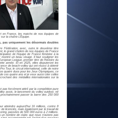
E
rt en France, les matchs de nos équipes de
 sur la chaîne L’Équipe.
s, pas uniquement les désormais doubles
re Fédération, avec, outre le deuxième titre
ent, le grand chelem de nos équipes de France
cipation de l’équipe de France féminine à la
montré un beau visage. Il faut souligner les
ropean League, premier titre de l’histoire du
ette année. Et en 2025, elles disputeront les
ance de beach-volley qui ont réussi à obtenir
o Tour, le circuit international, celle de notre
e nos quatre duos pour les Jeux Olympiques, ce
e ces quatre ans et je veux aussi citer celles
écrochant des médailles internationales sur la
t pas forcément attiré par la compétition pure
 volley assis, le lancement du volley outdoor, né
ès prochainement passer la barre des 250 000
r atteindre aujourd’hui 16 millions, contre 8
de licenciés, mais également par le travail de
soring, passées de 500 000 euros à 2 millions.
 un nombre de clubs que nous n’avions pas
ion s’est accompagnée par l’achat d’un nouveau