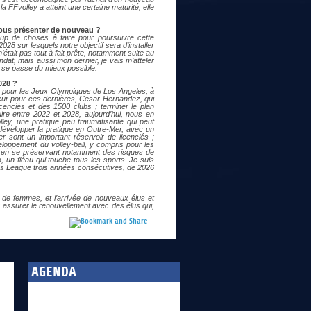
a FFvolley a atteint une certaine maturité, elle
vous présenter de nouveau ?
coup de choses à faire pour poursuivre cette
28 sur lesquels notre objectif sera d’installer
tait pas tout à fait prête, notamment suite au
at, mais aussi mon dernier, je vais m’atteler
 se passe du mieux possible.
028 ?
vée pour les Jeux Olympiques de Los Angeles, à
neur pour ces dernières, Cesar Hernandez, qui
enciés et des 1500 clubs ; terminer le plan
e entre 2022 et 2028, aujourd’hui, nous en
ley, une pratique peu traumatisante qui peut
 développer la pratique en Outre-Mer, avec un
r sont un important réservoir de licenciés ;
veloppement du volley-ball, y compris pour les
e, en se préservant notamment des risques de
s, un fléau qui touche tous les sports. Je suis
ions League trois années consécutives, de 2026
 de femmes, et l’arrivée de nouveaux élus et
nc assurer le renouvellement avec des élus qui,
AGENDA