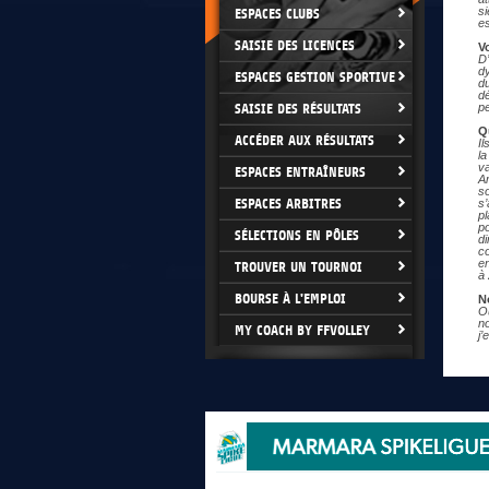
si
ESPACES CLUBS
es
SAISIE DES LICENCES
V
D
dy
ESPACES GESTION SPORTIVE
du
dé
SAISIE DES RÉSULTATS
p
Q
ACCÉDER AUX RÉSULTATS
Il
la
v
ESPACES ENTRAÎNEURS
A
s
ESPACES ARBITRES
s
p
po
SÉLECTIONS EN PÔLES
d
co
en
TROUVER UN TOURNOI
à
BOURSE À L'EMPLOI
N
O
no
MY COACH BY FFVOLLEY
j’