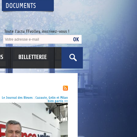
DOCUMENTS
Toute l'actu FFvolley, inscrivez-vous !
NS
BILLETTERIE
US
Le Journal des Bleues : Cazaute, Gelin et Milan
bien partis
>>