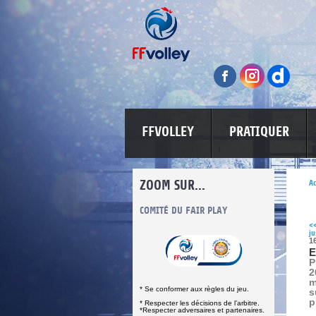
FFVOLLEY
PRATIQUER
ZOOM SUR...
Ac
INFORMATIONS CORONAVIRUS
COMITÉ DU FAIR PLAY
LUTTE CONT
<
ju
1
E
P
2
m
* Se conformer aux règles du jeu.
s
p
* Respecter les décisions de l’arbitre.
*Respecter adversaires et partenaires.