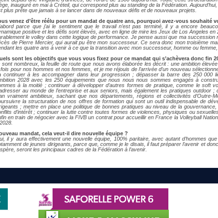
ège, inauguré en mai à Créteil, qui correspond plus au standing de la Fédération. Aujourd’hui, l
t plus prête que jamais à se lancer dans de nouveaux défis et de nouveaux projets.
ous venez d’être réélu pour un mandat de quatre ans, pourquoi avez-vous souhaité 
’abord parce que j’ai le sentiment que le travail n’est pas terminé, il y a encore beau
namique positive et les défis sont élevés, avec en ligne de mire les Jeux de Los Angeles en 20
rablement le volley dans cette logique de performance. Je pense aussi que ma succession n’é
cès de Pierre Mercier, qui aurait pu être mon successeur. Ce sera donc mon troisième mand
endant les quatre ans à venir à ce que la transition avec mon successeur, homme ou femme,
uels sont les objectifs que vous vous fixez pour ce mandat qui s’achèvera donc fin 2
s sont nombreux, la feuille de route que nous avons élaborée les décrit : une ambition éle
 fois pour nos hommes et nos femmes, et je me réjouis de l’arrivée d’un nouveau sélection
a continuer à les accompagner dans leur progression ; dépasser la barre des 250 000 lic
mbition 2028 avec les 250 équipements que nous nous nous sommes engagés à construir
ommes à la moitié ; continuer à développer d’autres formes de pratique, comme le soft vol
’adresser au monde de l’entreprise et aux seniors, mais également les pratiques outdoor ;
lan vraiment ambitieux, sachant que nos départements, régions et collectivités d’Outre-Me
ursuivre la structuration de nos offres de formation qui sont un outil indispensable de dé
irigeants ; mettre en place une politique de bonnes pratiques au niveau de la gouvernanc
nflits d’intérêt ; continuer la lutte contre toutes formes de violences, physiques ou sexuelle
fin en train de négocier avec la FIVB un contrat pour accueillir en France la Volleyball Nat
 2028.
ouveau mandat, cela veut-il dire nouvelle équipe ?
ui, il y aura effectivement une nouvelle équipe, 100% paritaire, avec autant d’hommes que
tamment de jeunes dirigeants, parce que, comme je le disais, il faut préparer l’avenir et do
espère, seront les principaux cadres de la Fédération à l’avenir.