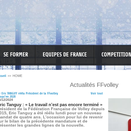
SE FORMER
EQUIPES DE FRANCE
COMPETITIO
cueil
>>
HOME
Actualités FFvolley
RE LES VIOLENCES
MA PETITE SPONSO
INFORMATIONS CORONAVIR
<
Eric TANGUY réélu Président de la FFvolley
Voir tout
squ’en 2028
6/12/2024
ric Tanguy : « Le travail n’est pas encore terminé »
résident de la Fédération Française de Volley depuis
015, Eric Tanguy a été réélu lundi pour un nouveau
andat de quatre ans. L’occasion pour lui de revenir
ur le bilan de la précédente mandature et de
résenter les grandes lignes de la nouvelle.