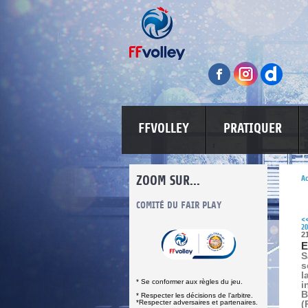
FFVOLLEY
PRATIQUER
ZOOM SUR...
Ac
INFORMATIONS CORONAVIRUS
COMITÉ DU FAIR PLAY
LUTTE CONT
<
20
2
E
S
s
l
* Se conformer aux règles du jeu.
i
B
* Respecter les décisions de l’arbitre.
*Respecter adversaires et partenaires.
(