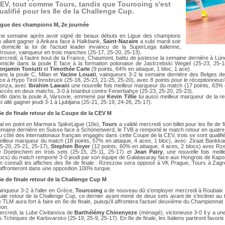
DOCUMENTS UTILES
EV, tout comme Tours, tandis que Tourcoing s'est
SITUATION SANITAIR
ualifié pour les 8e de la Challenge Cup.
COVID-19
igue des champions M, 2e journée
CLIQUEZ ICI
>
ne semaine après avoir signé de beaux débuts en Ligue des champions
n allant gagner à Ankara face à Halkbank,
Saint-Nazaire
a subi mardi soir
 domicile la loi de l'actuel leader invaincu de la SuperLega italienne,
érouse, vainqueur en trois manches (25-17, 25-20, 25-13).
rcredi, à l'autre bout de la France, Chaumont, battu de justesse la semaine dernière à Lüneb
omicile dans la poule E face à la formation polonaise de Jastrzebski Wegiel (25-23, 2
enjamin Toniutti
et
Timothée Carle
(9 points, 64% en attaque, 1 bloc, 1 ace).
ns la poule C, Milan et
Yacine Louati
, vainqueurs 3-2 la semaine dernière des Belges d
ce à Hypo Tirol Innsbruck (25-18, 25-23, 21-25, 25-20), avec 8 points pour le réceptionneur/a
onza, avec
Ibrahim Lawani
une nouvelle fois meilleur marqueur du match (17 points, 63% 
uccès en deux matchs, 3-0 à Istanbul contre Fenerbahçe (25-23, 25-20, 25-23).
nfin dans la poule A, Varsovie, emmené par
Kevin Tillie
lui aussi meilleur marqueur de la r
t allé gagner jeudi 3-1 à Ljubljana (25-21, 25-19, 24-26, 25-17).
6e de finale retour de la Coupe de la CEV M
al en point en Marmara SpikeLigue (10e),
Tours
a validé mercredi son billet pour les 8e de 
maine dernière en Suisse face à Schönenwerd, le TVB a remporté le match retour en quatre 
 côté des internationaux français engagés dans cette Coupe de la CEV, trois se sont qualifié
eilleur marqueur du match (18 points, 57% en attaque, 4 aces, 1 bloc), avec Ziraat Bankka
25-20, 25-21, 25-17),
Stephen Boyer
(12 points, 60% en attaque, 4 aces, 2 blocs) avec Rz
e Doetinchem en trois sets (25-15, 25-11, 25-17) et
Jean Patry
, une nouvelle fois meil
locs) du match remporté 3-0 jeudi par son équipe de Galatasaray face aux Hongrois de Kapo
n connaît les affiches des 8e de finale : Rzeszow sera opposé à VK Prague, Tours à Zagr
affronteront dans une opposition 100% turque.
6e de finale retour de la Challenge Cup M
inqueur 3-2 à l'aller en Grèce,
Tourcoing
a de nouveau dû s'employer mercredi à Roubaix 
nale retour de la Challenge Cup, ce dernier ayant mené de deux sets avant de s'incliner au 
 TLM aura fort à faire en 8e de finale, puisqu'il affrontera l'actuel deuxième du Championna
eon.
ercredi, la Lube Civitanova de
Barthélémy Chinenyeze
(ménagé), victorieuse 3-0 il y a u
s Tchèques de Karlovarsko (25-19, 25-9, 25-17). En 8e de finale, les Italiens partiront favor