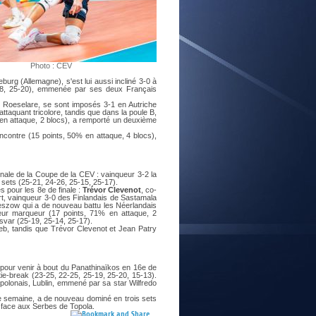
E
Photo : CEV
urg (Allemagne), s'est lui aussi incliné 3-0 à
5-18, 25-20), emmenée par ses deux Français
e Roeselare, se sont imposés 3-1 en Autriche
ttaquant tricolore, tandis que dans la poule B,
en attaque, 2 blocs), a remporté un deuxième
encontre (15 points, 50% en attaque, 4 blocs),
finale de la Coupe de la CEV : vainqueur 3-2 la
sets (25-21, 24-26, 25-15, 25-17).
s pour les 8e de finale :
Trévor Clevenot
, co-
rt, vainqueur 3-0 des Finlandais de Sastamala
eszow qui a de nouveau battu les Néerlandais
leur marqueur (17 points, 71% en attaque, 2
svar (25-19, 25-14, 25-17).
eb, tandis que Trévor Clevenot et Jean Patry
pour venir à bout du Panathinaïkos en 16e de
tie-break (23-25, 22-25, 25-19, 25-20, 15-13).
t polonais, Lublin, emmené par sa star Wilfredo
ne semaine, a de nouveau dominé en trois sets
is face aux Serbes de Topola.