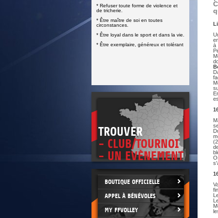
DOCUMENTS UTILES
C
* Refuser toute forme de violence et
SITUATION SANITAIRE
q
de tricherie.
COVID-19
* Être maître de soi en toutes
L
circonstances.
CLIQUEZ ICI
>
U
* Être loyal dans le sport et dans la vie.
e
* Être exemplaire, généreux et tolérant
à
P
Me
d
B
Da
fa
M
s
E
es
1
M
se
TROUVER
Du
m
- CLUB/TOURNOI
(
d
- UN EVÈNEMENT
b
O
s'
1
BOUTIQUE OFFICIELLE
Va
fi
APPEL À BÉNÉVOLES
Le
L
M
MY FFVOLLEY
le