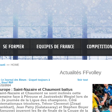
SE FORMER
EQUIPES DE FRANCE
COMPETITIO
cueil
>>
HOME
Actualités FFvolley
RE LES VIOLENCES
MA PETITE SPONSO
INFORMATIONS CORONAVIR
<
Le Journal des Bleues : Gicquel toujours à
Voir tout
, Diouf MVP
1/11/2024
urope : Saint-Nazaire et Chaumont battus
aint-Nazaire et Chaumont se sont inclinés cette
emaine face à Pérouse et Jastrzebski Wegiel lors de
a 2e journée de la Ligue des champions. Côté
nternationaux tricolores, Trévor Clevenot (Ziraat
ankkart), Jean Patry (Galatasaray) et Stephen Boyer
Rzeszow) joueront les 8e de finale de la Coupe de la