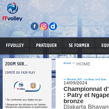
FFVOLLEY
PRATIQUER
SE FORMER
EQU
ZOOM SUR...
HOME
Accueil
>>
S
COMITÉ DU FAIR PLAY
LUTTE CONTRE LES VIOLENCES
MA PETITE
<<
Mondial 2025 : Les Bleus sont fixés
14/09/2024
Championnat d'
: Patry et Ngape
bronze
* Se conformer aux règles du jeu.
* Respecter les décisions de l’arbitre.
Djakarta Bhayan
*Respecter adversaires et partenaires.