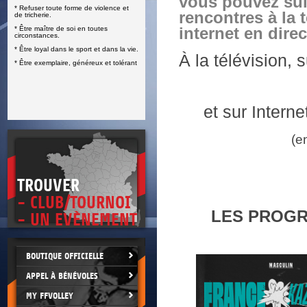
vous pouvez sui
* Refuser toute forme de violence et
E
rencontres à la 
de tricherie.
* Être maître de soi en toutes
internet en direc
circonstances.
* Être loyal dans le sport et dans la vie.
À la télévision,
* Être exemplaire, généreux et tolérant
et sur Interne
(e
TROUVER
- CLUB/TOURNOI
LES PROGR
- UN EVÈNEMENT
BOUTIQUE OFFICIELLE
APPEL À BÉNÉVOLES
MY FFVOLLEY