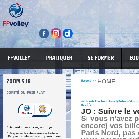
FFVOLLEY
PRATIQUER
SE FORMER
EQU
ZOOM SUR...
HOME
Accueil
>>
S
COMITÉ DU FAIR PLAY
LUTTE CONTRE LES VIOLENCES
MA PETITE
<<
Beach Pro Tour: Canet/Rotar cèdent 
qualifs
JO : Suivre le v
Si vous n'avez 
encore) vos bill
* Se conformer aux règles du jeu.
Paris Nord, pas
* Respecter les décisions de l’arbitre.
*Respecter adversaires et partenaires.