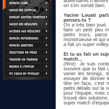
adversaires n’aiment 
ESPACES CLUBS
on s’en sortait bien.
SAISIE DES LICENCES
Yacine Louati par
ESPACES GESTION SPORTIVE
penses-tu ?
On a très bien joué, 
SAISIE DES RÉSULTATS
faire un petit peu 
ACCÉDER AUX RÉSULTATS
petits trucs, parc
ESPACES ENTRAÎNEURS
monstrueuse et qui 
a fait un super volley
ESPACES ARBITRES
SÉLECTIONS EN PÔLES
Et tu as fait un su
match…
TROUVER UN TOURNOI
(Rire).
Je suis conten
BOURSE À L'EMPLOI
souvent que tu fais 
varier les timings,
MY COACH BY FFVOLLEY
essayer de donner le
tête en face, c’est 
petits détails sur la
pour l’équipe, mais c
trouvé des solutions.
super match d’équip