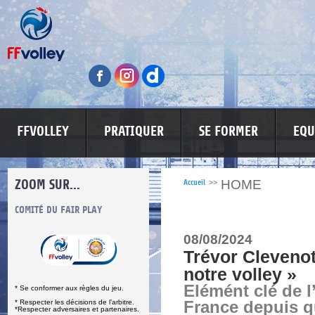
FFVOLLEY
PRATIQUER
SE FORMER
EQU
ZOOM SUR...
HOME
Accueil
>>
S
COMITÉ DU FAIR PLAY
LUTTE CONTRE LES VIOLENCES
MA PETITE
08/08/2024
Trévor Clevenot
notre volley »
Elémént clé de l
* Se conformer aux règles du jeu.
* Respecter les décisions de l’arbitre.
France depuis 
*Respecter adversaires et partenaires.