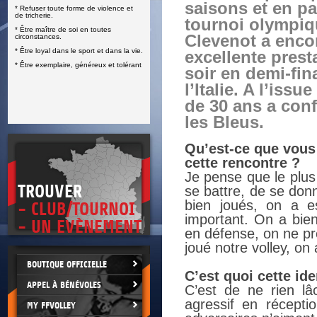
saisons et en par
* Refuser toute forme de violence et
E
de tricherie.
tournoi olympiq
* Être maître de soi en toutes
Clevenot a encor
circonstances.
* Être loyal dans le sport et dans la vie.
excellente prest
* Être exemplaire, généreux et tolérant
soir en demi-fin
l’Italie. A l’iss
de 30 ans a conf
les Bleus.
Qu’est-ce que vous v
cette rencontre ?
Je pense que le plus 
TROUVER
se battre, de se don
bien joués, on a e
- CLUB/TOURNOI
important. On a bien
- UN EVÈNEMENT
en défense, on ne pr
joué notre volley, on 
BOUTIQUE OFFICIELLE
C’est quoi cette ide
APPEL À BÉNÉVOLES
C’est de ne rien lâc
agressif en récepti
MY FFVOLLEY