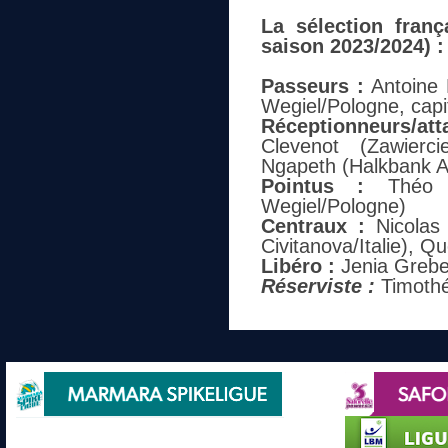
La sélection fran
saison 2023/2024) :
Passeurs :
Antoine B
Wegiel/Pologne, capi
Réceptionneurs/att
Clevenot (Zawierci
Ngapeth (Halkbank A
Pointus :
Théo 
Wegiel/Pologne)
Centraux :
Nicolas 
Civitanova/Italie), Q
Libéro :
Jenia Greben
Réserviste :
Timothé