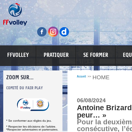
FFVOLLEY
PRATIQUER
SE FORMER
EQU
ZOOM SUR...
HOME
Accueil
>>
S
COMITÉ DU FAIR PLAY
LUTTE CONTRE LES VIOLENCES
MA PETITE
06/08/2024
Antoine Brizard 
peur… »
Pour la deuxièm
* Se conformer aux règles du jeu.
* Respecter les décisions de l’arbitre.
consécutive, l’
*Respecter adversaires et partenaires.