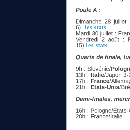
Poule A :
Dimanche 28 juillet
6)
Les stats
Mardi 30 juillet : F
Vendredi 2 août : F
15)
Les stats
Quarts de finale, lu
9h : Slovénie/
Polog
13h :
Italie
/Japon 3-
17h :
France
/Allema
21h :
Etats-Unis
/Bré
Demi-finales, mercr
16h : Pologne/Etats-
20h : France/Italie