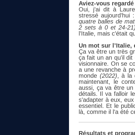
Aviez-vous regardé 
Oui, j’ai dit à Lau
stressé aujourd’hui 
quatre balles de ma
2 sets à 0 et 24-21
l’Italie, mais c’étai
Un mot sur l’Italie,
Ça va être un très g
ça fait un an qu’il di
visionnaire. On se c
a une revanche à pr
monde
(2022)
, à la
maintenant, le cont
aussi, ça va être un
détails.
Il va falloi
s’adapter à eux, eux
essentiel. Et le pub
là, comme il l’a été c
Résultats et progr