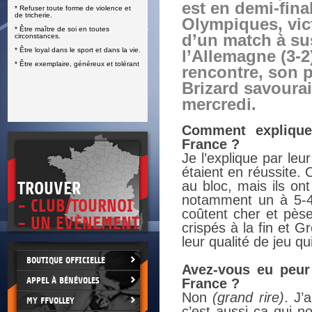
est en demi-fina
* Refuser toute forme de violence et
E
de tricherie.
Olympiques, vic
* Être maître de soi en toutes
d’un match à su
circonstances.
* Être loyal dans le sport et dans la vie.
l’Allemagne (3-2)
* Être exemplaire, généreux et tolérant
rencontre, son 
Brizard savourait
mercredi.
Comment expliques
France ?
Je l’explique par leur
étaient en réussite. 
au bloc, mais ils on
TROUVER
notamment un à 5-4 e
- CLUB/TOURNOI
coûtent cher et pèse
- UN EVÈNEMENT
crispés à la fin et G
leur qualité de jeu q
BOUTIQUE OFFICIELLE
Avez-vous eu peur
APPEL À BÉNÉVOLES
France ?
Non
(grand rire)
. J’
MY FFVOLLEY
c’est aussi ça qui n