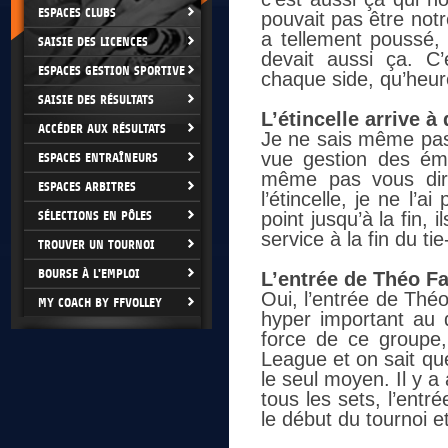
ESPACES CLUBS
pouvait pas être notr
a tellement poussé, 
SAISIE DES LICENCES
devait aussi ça. C’
ESPACES GESTION SPORTIVE
chaque side, qu’heure
SAISIE DES RÉSULTATS
L’étincelle arrive 
ACCÉDER AUX RÉSULTATS
Je ne sais même pas 
vue gestion des émo
ESPACES ENTRAÎNEURS
même pas vous dire.
ESPACES ARBITRES
l’étincelle, je ne l’
SÉLECTIONS EN PÔLES
point jusqu’à la fin, 
service à la fin du t
TROUVER UN TOURNOI
BOURSE À L'EMPLOI
L’entrée de Théo Fa
Oui, l’entrée de Théo
MY COACH BY FFVOLLEY
hyper important au q
force de ce groupe,
League et on sait que
le seul moyen. Il y a
tous les sets, l’entr
le début du tournoi et