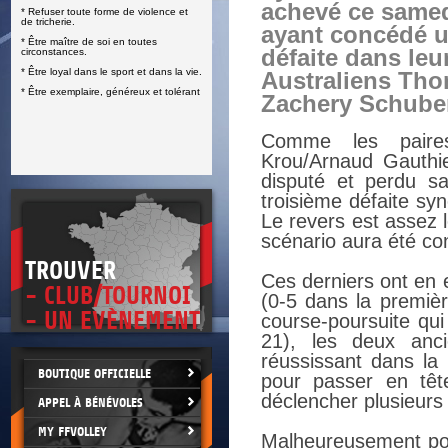
achevé ce samed
* Refuser toute forme de violence et
E
de tricherie.
ayant concédé u
* Être maître de soi en toutes
défaite dans leu
circonstances.
* Être loyal dans le sport et dans la vie.
Australiens Th
* Être exemplaire, généreux et tolérant
Zachery Schubert
Comme les paires
Krou/Arnaud Gauthie
disputé et perdu s
troisième défaite sy
Le revers est assez 
scénario aura été co
TROUVER
Ces derniers ont en 
- CLUB/TOURNOI
(0-5 dans la premièr
- UN EVÈNEMENT
course-poursuite qui
21), les deux anci
réussissant dans la
BOUTIQUE OFFICIELLE
pour passer en tê
déclencher plusieurs 
APPEL À BÉNÉVOLES
MY FFVOLLEY
Malheureusement pour