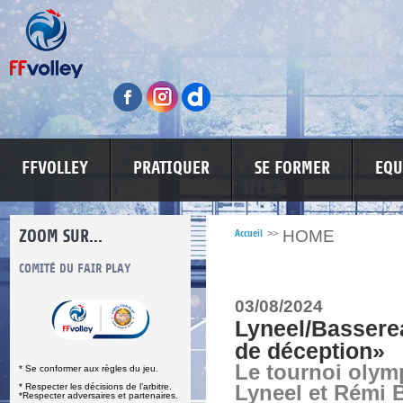
FFVOLLEY
PRATIQUER
SE FORMER
EQU
ZOOM SUR...
HOME
Accueil
>>
S
COMITÉ DU FAIR PLAY
LUTTE CONTRE LES VIOLENCES
MA PETITE
03/08/2024
Lyneel/Bassere
de déception»
Le tournoi olym
* Se conformer aux règles du jeu.
* Respecter les décisions de l’arbitre.
Lyneel et Rémi 
*Respecter adversaires et partenaires.