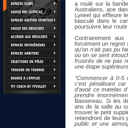
a roulé sur la bande
ESPACES CLUBS
Australiens, ace dan
SAISIE DES LICENCES
Lyneel qui effleure l
basculé dans le ca
ESPACES GESTION SPORTIVE
poursuivre leur route
SAISIE DES RÉSULTATS
ACCÉDER AUX RÉSULTATS
Contrairement aux 
forcément un regret s
ESPACES ENTRAÎNEURS
qu’on n’ait pas pu fa
ESPACES ARBITRES
où on se sent intouc
frustrés de ne pas 
SÉLECTIONS EN PÔLES
une étape supérieure
TROUVER UN TOURNOI
"Commencer à 0-5 co
BOURSE À L'EMPLOI
c’est pénalisant ca
MY COACH BY FFVOLLEY
d’avoir ce matelas d
prendre énormément
Bassereau. Si les d
ans de la salle au s
trouver le petit supp
retiendront de leur
public et une atmos