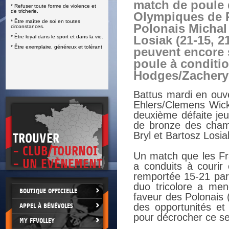
match de poule 
* Refuser toute forme de violence et
E
de tricherie.
Olympiques de P
* Être maître de soi en toutes
Polonais Michal
circonstances.
* Être loyal dans le sport et dans la vie.
Losiak (21-15, 21
* Être exemplaire, généreux et tolérant
peuvent encore s
poule à conditi
Hodges/Zachery
Battus mardi en ouve
Ehlers/Clemens Wick
deuxième défaite jeu
de bronze des cham
Bryl et Bartosz Losia
TROUVER
- CLUB/TOURNOI
Un match que les Fr
- UN EVÈNEMENT
a conduits à courir
remportée 15-21 par 
duo tricolore a men
BOUTIQUE OFFICIELLE
faveur des Polonais 
des opportunités et 
APPEL À BÉNÉVOLES
pour décrocher ce se
MY FFVOLLEY