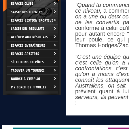
ESPACES CLUBS
"Quand tu commences
ce niveau,
a commen
SAISIE DES LICENCES
on a une ou deux occ
ESPACES GESTION SPORTIVE
ne les convertis pa
conforme à celui qu'
SAISIE DES RÉSULTATS
pour autant encore "
ACCÉDER AUX RÉSULTATS
leur poule, ce qui
Thomas Hodges/Zach
ESPACES ENTRAÎNEURS
ESPACES ARBITRES
"C'est une équipe q
c'est celle qu'on a
SÉLECTIONS EN PÔLES
confrontations, c'es
TROUVER UN TOURNOI
qu'on a moins d'ex
BOURSE À L'EMPLOI
connaît les attaquant
Australiens, on sait 
MY COACH BY FFVOLLEY
prévient quant à lu
serveurs, ils peuvent
!