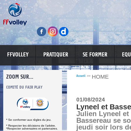
FFVOLLEY
PRATIQUER
SE FORMER
EQU
ZOOM SUR...
HOME
Accueil
>>
S
COMITÉ DU FAIR PLAY
LUTTE CONTRE LES VIOLENCES
MA PETITE
01/08/2024
Lyneel et Bass
Julien Lyneel et
Bassereau se so
* Se conformer aux règles du jeu.
jeudi soir lors 
* Respecter les décisions de l’arbitre.
*Respecter adversaires et partenaires.