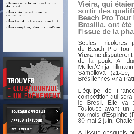
Vieira, qui étai
* Refuser toute forme de violence et
E
de tricherie.
sortir des quali
* Être maître de soi en toutes
circonstances.
Beach Pro Tour E
* Être loyal dans le sport et dans la vie.
Brasilia, ont été
* Être exemplaire, généreux et tolérant
l'issue de la ph
Seules Tricolores 
du Beach Pro Tour E
Viera
ne disputeront 
de la poule A, do
Müller/Cinja Tillman
Samoilova (21-19, 
Brésiliennes Ana Pat
TROUVER
- CLUB/TOURNOI
L'équipe de Franc
- UN EVÈNEMENT
compétition qui sera
le Brésil. Elle va
Toulouse avant un 
BOUTIQUE OFFICIELLE
tournois d'Espinho (
30 mai-2 juin, Challe
APPEL À BÉNÉVOLES
MY FFVOLLEY
A l'issue desquels o