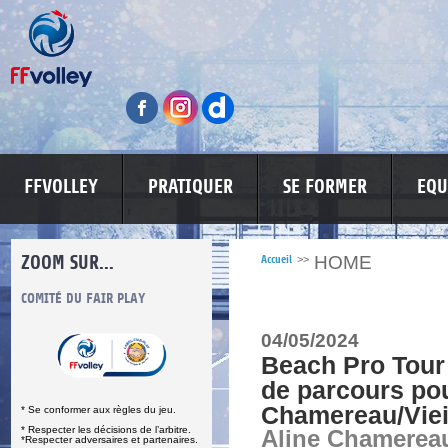
FFVOLLEY
PRATIQUER
SE FORMER
EQU
ZOOM SUR...
HOME
Accueil
>>
S
COMITÉ DU FAIR PLAY
LUTTE CONTRE LES VIOLENCES
MA PETITE
04/05/2024
Beach Pro Tour 
de parcours po
Chamereau/Viei
* Se conformer aux règles du jeu.
* Respecter les décisions de l’arbitre.
Aline Chamerea
*Respecter adversaires et partenaires.