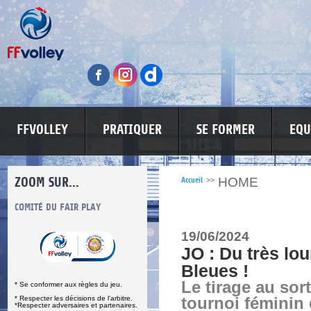
FFVOLLEY
PRATIQUER
SE FORMER
EQU
ZOOM SUR...
HOME
Accueil
>>
S
COMITÉ DU FAIR PLAY
LUTTE CONTRE LES VIOLENCES
MA PETITE
19/06/2024
JO : Du très lou
Bleues !
Le tirage au sor
* Se conformer aux règles du jeu.
* Respecter les décisions de l’arbitre.
tournoi féminin 
*Respecter adversaires et partenaires.