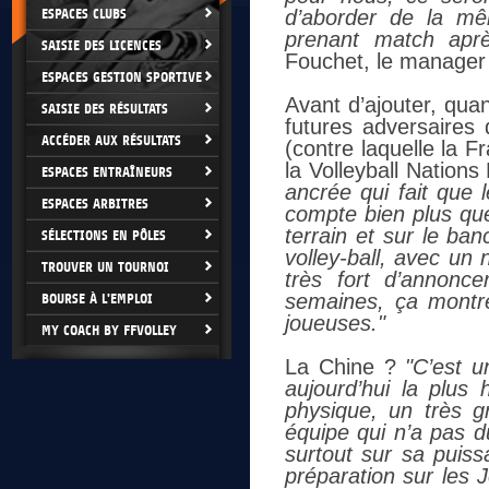
ESPACES CLUBS
d’aborder de la mê
prenant match aprè
SAISIE DES LICENCES
Fouchet, le manager 
ESPACES GESTION SPORTIVE
Avant d’ajouter, qua
SAISIE DES RÉSULTATS
futures adversaires
ACCÉDER AUX RÉSULTATS
(contre laquelle la 
la Volleyball Nations
ESPACES ENTRAÎNEURS
ancrée qui fait que 
ESPACES ARBITRES
compte bien plus que
terrain et sur le ba
SÉLECTIONS EN PÔLES
volley-ball, avec un 
TROUVER UN TOURNOI
très fort d’annonc
semaines, ça montre
BOURSE À L'EMPLOI
joueuses."
MY COACH BY FFVOLLEY
La Chine ?
"C’est u
aujourd’hui la plus
physique, un très 
équipe qui n’a pas du
surtout sur sa puiss
préparation sur les 