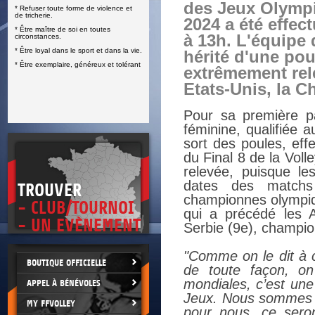
des Jeux Olympi
* Refuser toute forme de violence et
E
de tricherie.
2024 a été effec
* Être maître de soi en toutes
à 13h. L'équipe 
circonstances.
* Être loyal dans le sport et dans la vie.
hérité d'une pou
* Être exemplaire, généreux et tolérant
extrêmement rel
Etats-Unis, la Ch
Pour sa première pa
féminine, qualifiée a
sort des poules, eff
du Final 8 de la Voll
relevée, puisque les
dates des matchs 
TROUVER
championnes olympiqu
- CLUB/TOURNOI
qui a précédé les 
- UN EVÈNEMENT
Serbie (9e), champio
"Comme on le dit à 
BOUTIQUE OFFICIELLE
de toute façon, on
mondiales, c’est une
APPEL À BÉNÉVOLES
Jeux. Nous sommes co
MY FFVOLLEY
pour nous, ce seron