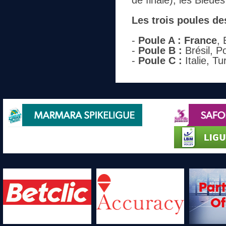
de finale), les Bleue
Les trois poules des
-
Poule A : Franc
e
, 
-
Poule B :
Brésil, P
-
Poule C :
Italie, T