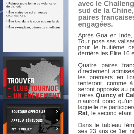
avec le Challen
* Refuser toute forme de violence et
E
de tricherie.
sud de la Chine,
* Être maître de soi en toutes
paires française
circonstances.
* Être loyal dans le sport et dans la vie.
engagées.
* Être exemplaire, généreux et tolérant
Après Goa en Inde, e
Tour pose ses valise
pour le huitième d
derrière les Elite 16 
Quatre paires fran
directement admises 
les premiers en li
TROUVER
tenteront, comme à G
- CLUB/TOURNOI
seront opposés au p
- UN EVÈNEMENT
frères
Quincy et Ca
n'auront donc qu'un
laquelle ne particip
BOUTIQUE OFFICIELLE
Rat
, le second étan
APPEL À BÉNÉVOLES
Dans le tableau fém
MY FFVOLLEY
ses 23 ans ce 1er n