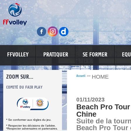
FFVOLLEY
PRATIQUER
SE FORMER
EQU
ZOOM SUR...
HOME
Accueil
>>
S
COMITÉ DU FAIR PLAY
LUTTE CONTRE LES VIOLENCES
MA PETITE
01/11/2023
Beach Pro Tour 
Chine
Suite de la tour
* Se conformer aux règles du jeu.
* Respecter les décisions de l’arbitre.
Beach Pro Tour 
*Respecter adversaires et partenaires.