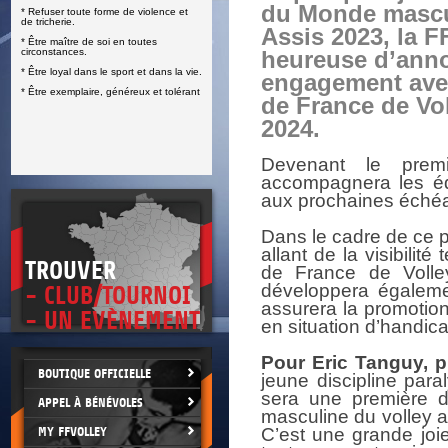
du Monde mascu
* Refuser toute forme de violence et
E
de tricherie.
Assis 2023, la F
* Être maître de soi en toutes
circonstances.
heureuse d’ann
* Être loyal dans le sport et dans la vie.
engagement ave
* Être exemplaire, généreux et tolérant
de France de Vol
2024.
Devenant le premi
accompagnera les équ
aux prochaines échéa
Dans le cadre de ce p
allant de la visibilité
TROUVER
de France de Volley 
développera égalemen
- CLUB/TOURNOI
assurera la promotion
- UN EVÈNEMENT
en situation d’handica
Pour Eric Tanguy, p
BOUTIQUE OFFICIELLE
jeune discipline par
sera une première da
APPEL À BÉNÉVOLES
masculine du volley 
MY FFVOLLEY
C’est une grande joie