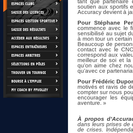
tant que partenaire 
ESPACES CLUBS
soutien aux sportifs e
Accuracy devient à jam
SAISIE DES LICENCES
ESPACES GESTION SPORTIVE
Pour Stéphane Per
commence avec le fi
SAISIE DES RÉSULTATS
sensibilisé au sujet 
à mon tour un certai
ACCÉDER AUX RÉSULTATS
Beaucoup de personne
ESPACES ENTRAÎNEURS
contact avec le CNO
correspond aux valeur
ESPACES ARBITRES
meilleur de soi et 
SÉLECTIONS EN PÔLES
qu’on aime chez nous
qu’avec ce partenariat
TROUVER UN TOURNOI
Pour Frédéric Dupon
BOURSE À L'EMPLOI
motivés et ravis de dé
MY COACH BY FFVOLLEY
compter sur nous pour
encourager les équi
aventure. »
À propos d’Accura
dans leurs prises de d
de crises. Indépend