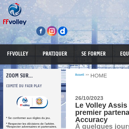
FFVOLLEY
PRATIQUER
SE FORMER
EQU
ZOOM SUR...
HOME
Accueil
>>
S
COMITÉ DU FAIR PLAY
LUTTE CONTRE LES VIOLENCES
MA PETITE
26/10/2023
Le Volley Assis
premier partena
Accuracy
* Se conformer aux règles du jeu.
* Respecter les décisions de l’arbitre.
À quelques jour
*Respecter adversaires et partenaires.