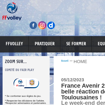
FFVOLLEY
PRATIQUER
SE FORMER
EQU
ZOOM SUR...
HOME
Accueil
>>
S
COMITÉ DU FAIR PLAY
LUTTE CONTRE LES VIOLENCES
MA PETITE
05/12/2023
France Avenir 2
belle réaction 
Toulousaines !
* Se conformer aux règles du jeu.
* Respecter les décisions de l’arbitre.
Le week-end der
*Respecter adversaires et partenaires.