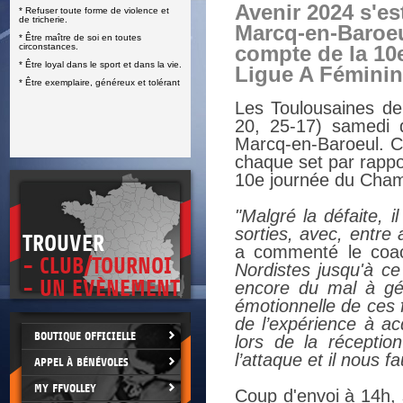
Avenir 2024 s'es
* Refuser toute forme de violence et
E
de tricherie.
Marcq-en-Baroeu
* Être maître de soi en toutes
circonstances.
compte de la 10
* Être loyal dans le sport et dans la vie.
Ligue A Féminin
* Être exemplaire, généreux et tolérant
Les Toulousaines de
20, 25-17) samedi d
Marcq-en-Baroeul. C
chaque set par rappo
10e journée du Cham
"Malgré la défaite, 
sorties, avec, entre 
TROUVER
a commenté le coa
- CLUB/TOURNOI
Nordistes jusqu'à ce
- UN EVÈNEMENT
encore du mal à gé
émotionnelle de ces f
de l’expérience à a
BOUTIQUE OFFICIELLE
lors de la réceptio
l’attaque et il nous f
APPEL À BÉNÉVOLES
MY FFVOLLEY
Coup d'envoi à 14h, 