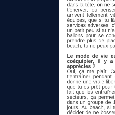
dans la tête, on ne 
t’énerver, ou pens
arrivent tellement v
équipes, que si tu l
services adverses, c’
un petit peu si tu n
ballons pour se conc
prendre plus de pla
beach, tu ne peux pa
Le mode de vie est
coéquipier, il y 
apprécies ?
Oui, ça me plaît. C
t’entraîner pendan
donne une vraie liber
que tu es prêt pour t
fait que les entraîn
secteurs, ça perme
dans un groupe de 15,
jours. Au beach, si 
décider de ne bosser