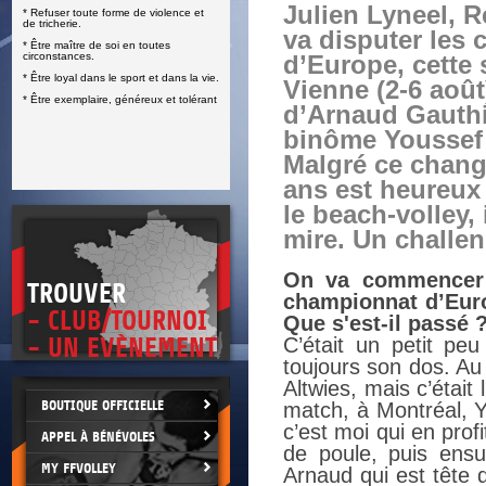
Julien Lyneel, 
* Refuser toute forme de violence et
E
de tricherie.
va disputer les
* Être maître de soi en toutes
circonstances.
d’Europe, cette
* Être loyal dans le sport et dans la vie.
Vienne (2-6 aoû
* Être exemplaire, généreux et tolérant
d’Arnaud Gauthi
binôme Youssef 
Malgré ce chang
ans est heureux d
le beach-volley, 
mire. Un challe
On va commencer p
TROUVER
championnat d’Euro
- CLUB/TOURNOI
Que s'est-il passé 
- UN EVÈNEMENT
C’était un petit peu
toujours son dos. Au
Altwies, mais c’était 
BOUTIQUE OFFICIELLE
match, à Montréal, Y
c’est moi qui en prof
APPEL À BÉNÉVOLES
de poule, puis ensu
MY FFVOLLEY
Arnaud qui est tête d