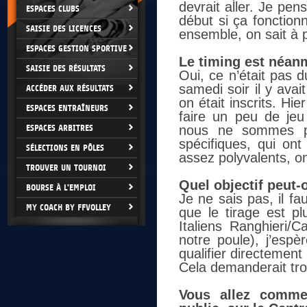
devrait aller. Je pe
ESPACES CLUBS
début si ça fonction
SAISIE DES LICENCES
ensemble, on sait à p
ESPACES GESTION SPORTIVE
Le timing est néanm
SAISIE DES RÉSULTATS
Oui, ce n’était pas d
samedi soir il y ava
ACCÉDER AUX RÉSULTATS
on était inscrits. Hi
ESPACES ENTRAÎNEURS
faire un peu de jeu
ESPACES ARBITRES
nous ne sommes pa
spécifiques, qui ont
SÉLECTIONS EN PÔLES
assez polyvalents, on
TROUVER UN TOURNOI
Quel objectif peut-
BOURSE À L'EMPLOI
Je ne sais pas, il f
MY COACH BY FFVOLLEY
que le tirage est pl
Italiens Ranghieri
notre poule), j’esp
qualifier directement
Cela demanderait troi
Vous allez commen