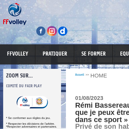
FFVOLLEY
PRATIQUER
SE FORMER
EQU
ZOOM SUR...
HOME
Accueil
>>
S
COMITÉ DU FAIR PLAY
LUTTE CONTRE LES VIOLENCES
MA PETITE
01/08/2023
Rémi Bassereau 
que je peux être
dans ce sport »
* Se conformer aux règles du jeu.
* Respecter les décisions de l’arbitre.
Privé de son hab
*Respecter adversaires et partenaires.