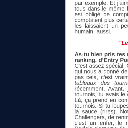
par exemple. Et j’aim
tous dans le même b
est obligé de compt
comptaient plus certa
les laissaient un pe
humain, aussi.
"Le
As-tu bien pris te
ranking, d’Entry Po
C’est assez spécial.
qui nous a donné des
pas cela, c’est vra
tableaux des tourno
récemment. Avant, j
tournois, tu avais le
Là, ça prend en comp
tournois. Si tu loupe
la sauce (rires). No
Challengers, de rentr
c’est un enfer, le n