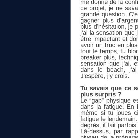
me donne de la confi
ce projet, je ne sava
grande question. C’es
gagner plus d'argent
plus d’hésitation, je
j’ai la sensation qu
être impactant et dom
avoir un truc en plu
tout le temps, tu bl
breaker plus, techni
sensation que j’ai, 
dans le beach, j’a
J’espère, j’y crois.
Tu savais que ce ser
plus surpris ?
Le “gap” physique es
dans la fatigue. En 
même si tu joues ci
fatigue le lendemain.
degrés, il fait parfoi
Là-dessus, par rapp
niveau de la préparat