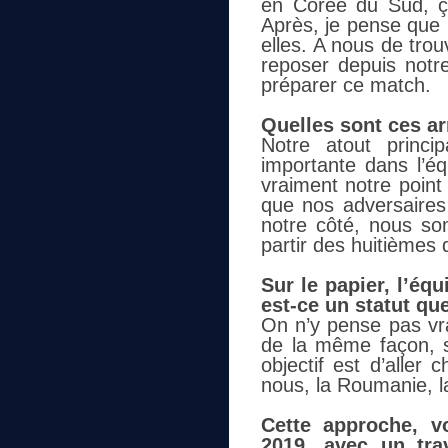
en Corée du Sud, ç
Après, je pense que
elles. A nous de trou
reposer depuis notr
préparer ce match.
Quelles sont ces ar
Notre atout princi
importante dans l’é
vraiment notre point 
que nos adversaires 
notre côté, nous so
partir des huitièmes d
Sur le papier, l’éq
est-ce un statut q
On n’y pense pas vr
de la même façon, s
objectif est d’aller 
nous, la Roumanie, la 
Cette approche, v
2019, avec un tra