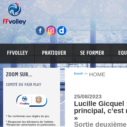
FFVOLLEY
PRATIQUER
SE FORMER
EQU
ZOOM SUR...
HOME
Accueil
>>
S
COMITÉ DU FAIR PLAY
LUTTE CONTRE LES VIOLENCES
MA PETITE
25/08/2023
Lucille Gicquel 
principal, c’est
»
* Se conformer aux règles du jeu.
* Respecter les décisions de l’arbitre.
Sortie deuxième
*Respecter adversaires et partenaires.