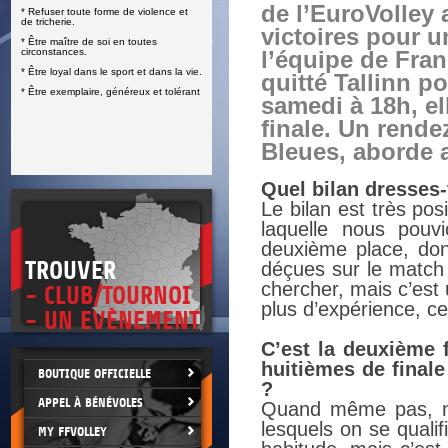
de l’EuroVolley 
* Refuser toute forme de violence et
E
de tricherie.
victoires pour u
* Être maître de soi en toutes
circonstances.
l’équipe de Fran
* Être loyal dans le sport et dans la vie.
quitté Tallinn p
* Être exemplaire, généreux et tolérant
samedi à 18h, el
finale. Un rende
Bleues, aborde 
Quel bilan dresses-
Le bilan est très po
laquelle nous pouv
deuxième place, do
TROUVER
déçues sur le match f
chercher, mais c’est
- CLUB/TOURNOI
plus d’expérience, ce
- UN EVÈNEMENT
C’est la deuxième 
huitièmes de finale
BOUTIQUE OFFICIELLE
?
APPEL À BÉNÉVOLES
Quand même pas, no
lesquels on se qualif
MY FFVOLLEY