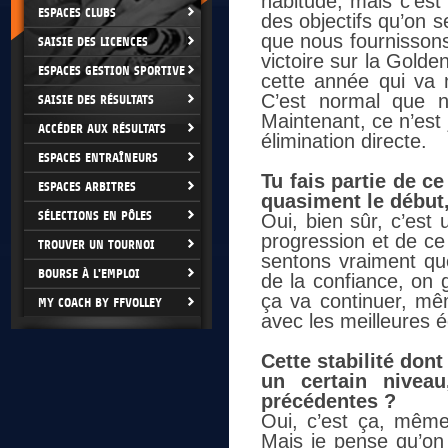
habitude, mais c’est
ESPACES CLUBS
des objectifs qu’on s
que nous fournissons
SAISIE DES LICENCES
victoire sur la Golde
ESPACES GESTION SPORTIVE
cette année qui va 
C’est normal que n
SAISIE DES RÉSULTATS
Maintenant, ce n’est
ACCÉDER AUX RÉSULTATS
élimination directe.
ESPACES ENTRAÎNEURS
Tu fais partie de c
ESPACES ARBITRES
quasiment le début
SÉLECTIONS EN PÔLES
Oui, bien sûr, c’est
progression et de c
TROUVER UN TOURNOI
sentons vraiment q
BOURSE À L'EMPLOI
de la confiance, on 
ça va continuer, mêm
MY COACH BY FFVOLLEY
avec les meilleures 
Cette stabilité don
un certain nivea
précédentes ?
Oui, c’est ça, même
Mais je pense qu’on 