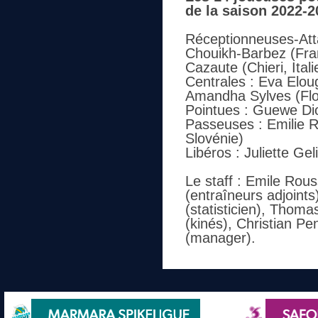
de la saison 2022-2
Réceptionneuses-Att
Chouikh-Barbez (Fran
Cazaute (Chieri, Itali
Centrales : Eva Elou
Amandha Sylves (Flore
Pointues : Guewe Diou
Passeuses : Emilie Re
Slovénie)
Libéros : Juliette G
Le staff : Emile Rou
(entraîneurs adjoints
(statisticien), Thom
(kinés), Christian P
(manager).